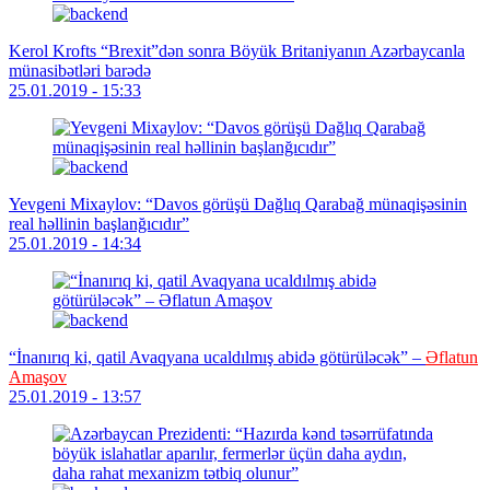
Kerol Krofts “Brexit”dən sonra Böyük Britaniyanın Azərbaycanla
münasibətləri barədə
25.01.2019 - 15:33
Yevgeni Mixaylov: “Davos görüşü Dağlıq Qarabağ münaqişəsinin
real həllinin başlanğıcıdır”
25.01.2019 - 14:34
“İnanırıq ki, qatil Avaqyana ucaldılmış abidə götürüləcək” –
Əflatun
Amaşov
25.01.2019 - 13:57