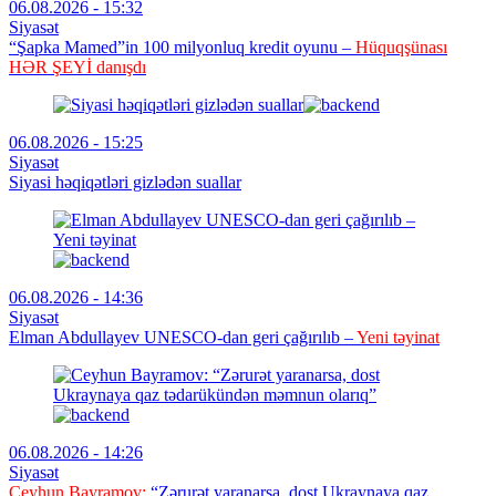
06.08.2026 - 15:32
Siyasət
“Şapka Mamed”in 100 milyonluq kredit oyunu –
Hüquqşünası
HƏR ŞEYİ danışdı
06.08.2026 - 15:25
Siyasət
Siyasi həqiqətləri gizlədən suallar
06.08.2026 - 14:36
Siyasət
Elman Abdullayev UNESCO-dan geri çağırılıb –
Yeni təyinat
06.08.2026 - 14:26
Siyasət
Ceyhun Bayramov:
“Zərurət yaranarsa, dost Ukraynaya qaz