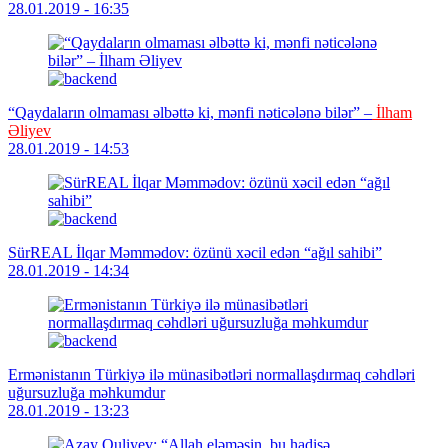
28.01.2019 - 16:35
“Qaydaların olmaması əlbəttə ki, mənfi nəticələnə bilər” –
İlham
Əliyev
28.01.2019 - 14:53
SürREAL İlqar Məmmədov: özünü xəcil edən “ağıl sahibi”
28.01.2019 - 14:34
Ermənistanın Türkiyə ilə münasibətləri normallaşdırmaq cəhdləri
uğursuzluğa məhkumdur
28.01.2019 - 13:23