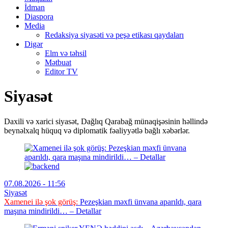
İdman
Diaspora
Media
Redaksiya siyasəti və peşə etikası qaydaları
Digər
Elm və təhsil
Mətbuat
Editor TV
Siyasət
Daxili və xarici siyasət, Dağlıq Qarabağ münaqişəsinin həllində
beynəlxalq hüquq və diplomatik fəaliyyətlə bağlı xəbərlər.
07.08.2026 - 11:56
Siyasət
Xamenei ilə şok görüş:
Pezeşkian məxfi ünvana aparıldı, qara
maşına mindirildi… – Detallar