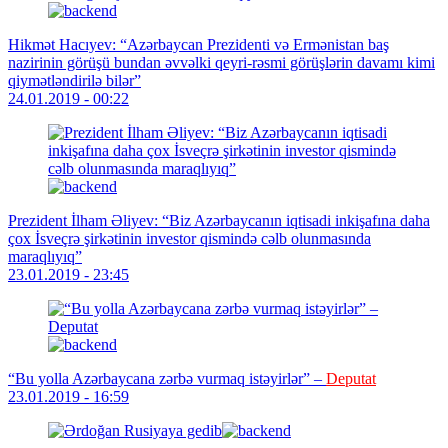
Hikmət Hacıyev: “Azərbaycan Prezidenti və Ermənistan baş
nazirinin görüşü bundan əvvəlki qeyri-rəsmi görüşlərin davamı kimi
qiymətləndirilə bilər”
24.01.2019 - 00:22
Prezident İlham Əliyev: “Biz Azərbaycanın iqtisadi inkişafına daha
çox İsveçrə şirkətinin investor qismində cəlb olunmasında
maraqlıyıq”
23.01.2019 - 23:45
“Bu yolla Azərbaycana zərbə vurmaq istəyirlər” –
Deputat
23.01.2019 - 16:59