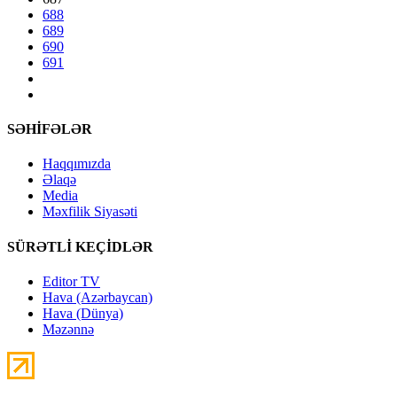
688
689
690
691
SƏHİFƏLƏR
Haqqımızda
Əlaqə
Media
Məxfilik Siyasəti
SÜRƏTLİ KEÇİDLƏR
Editor TV
Hava (Azərbaycan)
Hava (Dünya)
Məzənnə