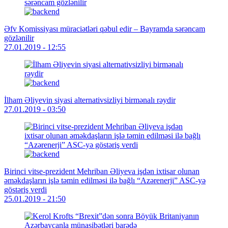
Əfv Komissiyası müraciətləri qəbul edir – Bayramda sərəncam
gözlənilir
27.01.2019 - 12:55
İlham Əliyevin siyasi alternativsizliyi birmənalı rəydir
27.01.2019 - 03:50
Birinci vitse-prezident Mehriban Əliyeva işdən ixtisar olunan
əməkdaşların işlə təmin edilməsi ilə bağlı “Azərenerji” ASC-yə
göstəriş verdi
25.01.2019 - 21:50