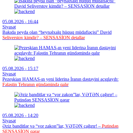
05.08.2026 - 16:44
Siyasət
Bakıda peyda olan “beynəlxalq hüquq müdafiəçisi” David
Seliverstov kimdir? – SENSASİON detallar
05.08.2026 - 15:17
Siyasət
Pezeşkian HAMAS-ın yeni liderinə İranın dəstəyini açıqlayıb:
Fələstin Tehranın gündəmində qalır
05.08.2026 - 14:20
Siyasət
Əziz banditlər və “vor zakon”lar, VƏTƏN çağırır! –
Putindən
SENSASİON qərar