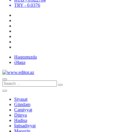
TRY
- 0.0376
Haqqımızda
Əlaqə
Siyasət
Gündəm
Cəmiyyət
Dünya
Hadisə
İqtisadiyyat
Maqazin