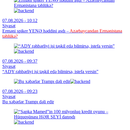
07.08.2026 - 10:12
Siyasət
Erməni spiker YENƏ həddini aşdı –
Azərbaycandan Ermənistana
təhlükə?
07.08.2026 - 09:37
Siyasət
“ADY rəhbərliyi işi təşkil edə bilmirsə, istefa versin”
07.08.2026 - 09:23
Siyasət
Bu xəbərlər Trampı dəli edir