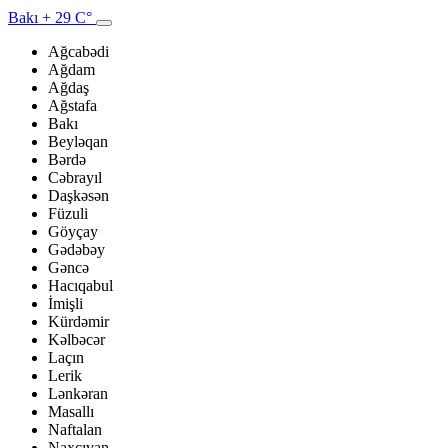
Bakı
+ 29 C°
Ağcabədi
Ağdam
Ağdaş
Ağstafa
Bakı
Beyləqan
Bərdə
Cəbrayıl
Daşkəsən
Füzuli
Göyçay
Gədəbəy
Gəncə
Hacıqabul
İmişli
Kürdəmir
Kəlbəcər
Laçın
Lerik
Lənkəran
Masallı
Naftalan
Naxçıvan