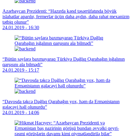
Azərbaycan Prezidenti: “Hazırda kənd təsərrüfatında böyük
islahatlar aparılır, fermerlər üçün daha aydın, daha rahat mexanizm
tətbiq olunur”
24.01.2019 - 16:30
“Bütün səylərə baxmayaraq Türkiyə Dağlıq Qarabağın işğalının
qarşısını ala bilmədi”
24.01.2019 - 15:17
“Davosda təkcə Dağlıq Qarabağın yox, həm də Ermənistanın
gələcəyi həll olunurdu”
24.01.2019 - 14:06