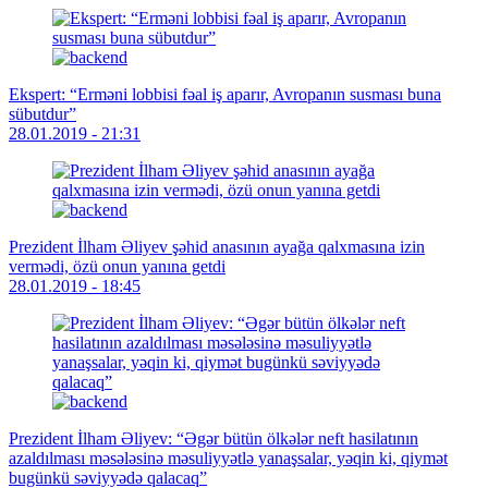
Ekspert: “Erməni lobbisi fəal iş aparır, Avropanın susması buna
sübutdur”
28.01.2019 - 21:31
Prezident İlham Əliyev şəhid anasının ayağa qalxmasına izin
vermədi, özü onun yanına getdi
28.01.2019 - 18:45
Prezident İlham Əliyev: “Əgər bütün ölkələr neft hasilatının
azaldılması məsələsinə məsuliyyətlə yanaşsalar, yəqin ki, qiymət
bugünkü səviyyədə qalacaq”