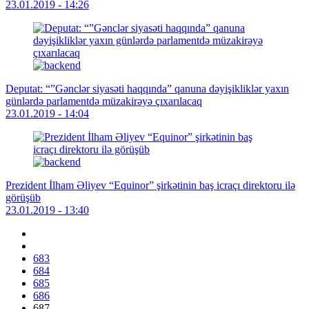
23.01.2019 - 14:26
Deputat: “”Gənclər siyasəti haqqında” qanuna dəyişikliklər yaxın
günlərdə parlamentdə müzakirəyə çıxarılacaq
23.01.2019 - 14:04
Prezident İlham Əliyev “Equinor” şirkətinin baş icraçı direktoru ilə
görüşüb
23.01.2019 - 13:40
683
684
685
686
687