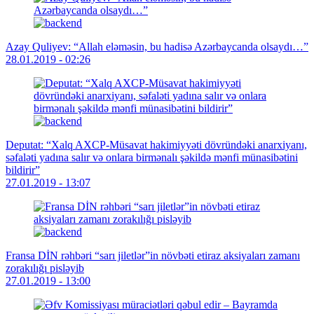
Azay Quliyev: “Allah eləməsin, bu hadisə Azərbaycanda olsaydı…”
28.01.2019 - 02:26
Deputat: “Xalq AXCP-Müsavat hakimiyyəti dövründəki anarxiyanı,
səfaləti yadına salır və onlara birmənalı şəkildə mənfi münasibətini
bildirir”
27.01.2019 - 13:07
Fransa DİN rəhbəri “sarı jiletlər”in növbəti etiraz aksiyaları zamanı
zorakılığı pisləyib
27.01.2019 - 13:00