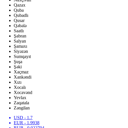
Qazax
Quba
Qubadlı
Qusar
Qəbələ
Saatlı
Şabran
Salyan
Şamaxı
Siyəzən
Sumqayıt
Şuşa
Şəki
Xaçmaz
Xankəndi
Xızı
Xocalı
Xocavənd
Yevlax
Zaqatala
Zəngilan
USD
- 1.7
EUR
- 1.9938
RUB
- 0.022704