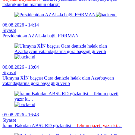
tədarükündən məmnun olarıq”
06.08.2026 - 14:14
Siyasət
Prezidentdən AZAL-la bağlı FƏRMAN
06.08.2026 - 13:04
Siyasət
Ukrayna XİN başçısı Qara dənizdə həlak olan Azərbaycan
vətəndaşlarına görə başsağlığı verib
05.08.2026 - 16:48
Siyasət
İranın Bakıdan ABSURD gözləntisi –
Tehran qəzeti yazır ki…