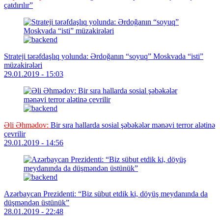
çatdırılır”
Strateji tərəfdaşlıq yolunda: Ərdoğanın “soyuq” Moskvada “isti”
müzakirələri
29.01.2019 - 15:03
Əli Əhmədov:
Bir sıra hallarda sosial şəbəkələr mənəvi terror alətinə
çevrilir
29.01.2019 - 14:56
Azərbaycan Prezidenti: “Biz sübut etdik ki, döyüş meydanında da
düşməndən üstünük”
28.01.2019 - 22:48