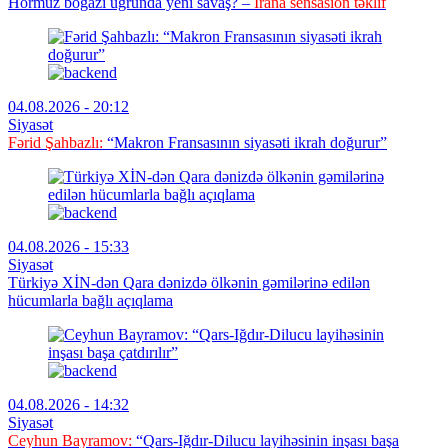
Hörmüz boğazı uğrunda yeni savaş? –
İrana sensasion təklif
04.08.2026 - 20:12
Siyasət
Fərid Şahbazlı:
“Makron Fransasının siyasəti ikrah doğurur”
04.08.2026 - 15:33
Siyasət
Türkiyə XİN-dən Qara dənizdə ölkənin gəmilərinə edilən
hücumlarla bağlı açıqlama
04.08.2026 - 14:32
Siyasət
Ceyhun Bayramov:
“Qars-Iğdır-Dilucu layihəsinin inşası başa