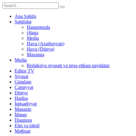
Ana Səhifə
Səhifələr
Haqqımızda
Əlaqə
Media
Hava (Azərbaycan)
Hava (Dünya)
Məzənnə
Media
Redaksiya siyasəti və peşə etikası qaydaları
Editor TV
Siyasət
Gündəm
Cəmiyyət
Dünya
Hadisə
İqtisadiyyat
Maqazin
İdman
Diaspora
Elm və təhsil
Mətbuat