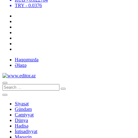
TRY
- 0.0376
Haqqımızda
Əlaqə
Siyasət
Gündəm
Cəmiyyət
Dünya
Hadisə
İqtisadiyyat
Maqazin