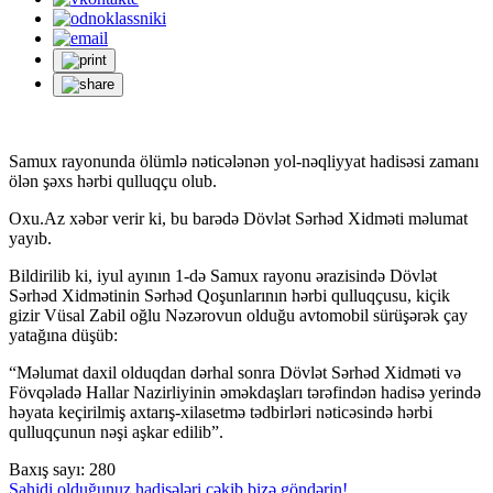
Samux rayonunda ölümlə nəticələnən yol-nəqliyyat hadisəsi zamanı
ölən şəxs hərbi qulluqçu olub.
Oxu.Az xəbər verir ki, bu barədə Dövlət Sərhəd Xidməti məlumat
yayıb.
Bildirilib ki, iyul ayının 1-də Samux rayonu ərazisində Dövlət
Sərhəd Xidmətinin Sərhəd Qoşunlarının hərbi qulluqçusu, kiçik
gizir Vüsal Zabil oğlu Nəzərovun olduğu avtomobil sürüşərək çay
yatağına düşüb:
“Məlumat daxil olduqdan dərhal sonra Dövlət Sərhəd Xidməti və
Fövqəladə Hallar Nazirliyinin əməkdaşları tərəfindən hadisə yerində
həyata keçirilmiş axtarış-xilasetmə tədbirləri nəticəsində hərbi
qulluqçunun nəşi aşkar edilib”.
Baxış sayı:
280
Şahidi olduğunuz hadisələri çəkib bizə göndərin!