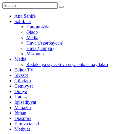
Ana Səhifə
Səhifələr
Haqqımızda
Əlaqə
Media
Hava (Azərbaycan)
Hava (Dünya)
Məzənnə
Media
Redaksiya siyasəti və peşə etikası qaydaları
Editor TV
Siyasət
Gündəm
Cəmiyyət
Dünya
Hadisə
İqtisadiyyat
Maqazin
İdman
Diaspora
Elm və təhsil
Mətbuat