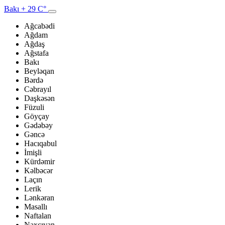
Bakı
+ 29 C°
Ağcabədi
Ağdam
Ağdaş
Ağstafa
Bakı
Beyləqan
Bərdə
Cəbrayıl
Daşkəsən
Füzuli
Göyçay
Gədəbəy
Gəncə
Hacıqabul
İmişli
Kürdəmir
Kəlbəcər
Laçın
Lerik
Lənkəran
Masallı
Naftalan
Naxçıvan