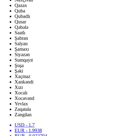
Qazax
Quba
Qubadlı
Qusar
Qəbələ
Saatlı
Şabran
Salyan
Şamaxı
Siyəzən
Sumqayıt
Şuşa
Şəki
Xaçmaz
Xankəndi
Xızı
Xocalı
Xocavənd
Yevlax
Zaqatala
Zəngilan
USD
- 1.7
EUR
- 1.9938
RUB
- 0.022704