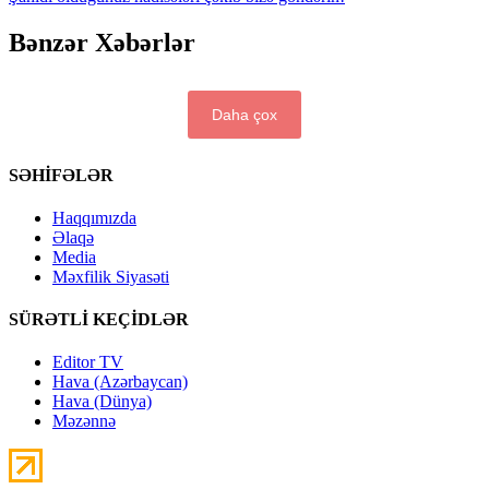
Bənzər Xəbərlər
Daha çox
SƏHİFƏLƏR
Haqqımızda
Əlaqə
Media
Məxfilik Siyasəti
SÜRƏTLİ KEÇİDLƏR
Editor TV
Hava (Azərbaycan)
Hava (Dünya)
Məzənnə