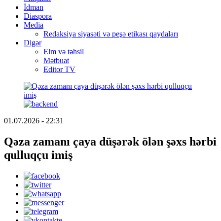
İdman
Diaspora
Media
Redaksiya siyasəti və peşə etikası qaydaları
Digər
Elm və təhsil
Mətbuat
Editor TV
01.07.2026 - 22:31
Qəza zamanı çaya düşərək ölən şəxs hərbi
qulluqçu imiş