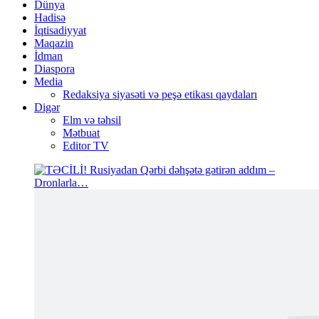
Dünya
Hadisə
İqtisadiyyat
Maqazin
İdman
Diaspora
Media
Redaksiya siyasəti və peşə etikası qaydaları
Digər
Elm və təhsil
Mətbuat
Editor TV