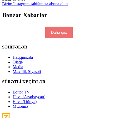
Bizim Instagram səhifəmizə abunə olun
Bənzər Xəbərlər
Daha çox
SƏHİFƏLƏR
Haqqımızda
Əlaqə
Media
Məxfilik Siyasəti
SÜRƏTLİ KEÇİDLƏR
Editor TV
Hava (Azərbaycan)
Hava (Dünya)
Məzənnə