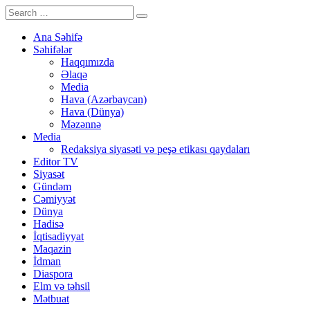
Ana Səhifə
Səhifələr
Haqqımızda
Əlaqə
Media
Hava (Azərbaycan)
Hava (Dünya)
Məzənnə
Media
Redaksiya siyasəti və peşə etikası qaydaları
Editor TV
Siyasət
Gündəm
Cəmiyyət
Dünya
Hadisə
İqtisadiyyat
Maqazin
İdman
Diaspora
Elm və təhsil
Mətbuat