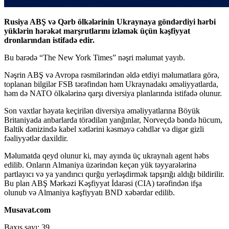
Rusiya ABŞ və Qərb ölkələrinin Ukraynaya göndərdiyi hərbi
yüklərin hərəkət marşrutlarını izləmək üçün kəşfiyyat
dronlarından istifadə edir.
Bu barədə “The New York Times” nəşri məlumat yayıb.
Nəşrin ABŞ və Avropa rəsmilərindən əldə etdiyi məlumatlara görə,
toplanan bilgilər FSB tərəfindən həm Ukraynadakı əməliyyatlarda,
həm də NATO ölkələrinə qarşı diversiya planlarında istifadə olunur.
Son vaxtlar həyata keçirilən diversiya əməliyyatlarına Böyük
Britaniyada anbarlarda törədilən yanğınlar, Norveçdə bəndə hücum,
Baltik dənizində kabel xətlərini kəsməyə cəhdlər və digər gizli
fəaliyyətlər daxildir.
Məlumatda qeyd olunur ki, may ayında üç ukraynalı agent həbs
edilib. Onların Almaniya üzərindən keçən yük təyyarələrinə
partlayıcı və ya yandırıcı qurğu yerləşdirmək tapşırığı aldığı bildirilir.
Bu plan ABŞ Mərkəzi Kəşfiyyat İdarəsi (CIA) tərəfindən ifşa
olunub və Almaniya kəşfiyyatı BND xəbərdar edilib.
Musavat.com
Baxış sayı:
39