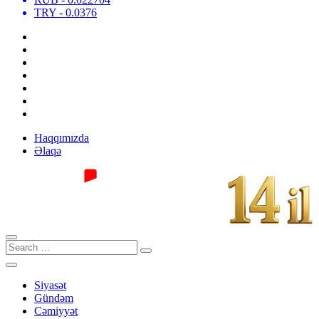
TRY
- 0.0376
Haqqımızda
Əlaqə
Siyasət
Gündəm
Cəmiyyət