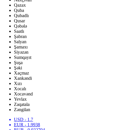
Qazax
Quba
Qubadlı
Qusar
Qəbələ
Saatlı
Şabran
Salyan
Şamaxı
Siyəzən
Sumqayıt
Şuşa
Şəki
Xaçmaz
Xankəndi
Xızı
Xocalı
Xocavənd
Yevlax
Zaqatala
Zəngilan
USD
- 1.7
EUR
- 1.9938
RUB
- 0.022704