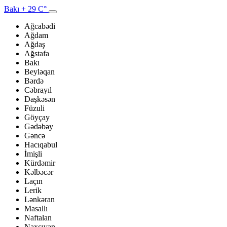
Bakı
+ 29 C°
Ağcabədi
Ağdam
Ağdaş
Ağstafa
Bakı
Beyləqan
Bərdə
Cəbrayıl
Daşkəsən
Füzuli
Göyçay
Gədəbəy
Gəncə
Hacıqabul
İmişli
Kürdəmir
Kəlbəcər
Laçın
Lerik
Lənkəran
Masallı
Naftalan
Naxçıvan