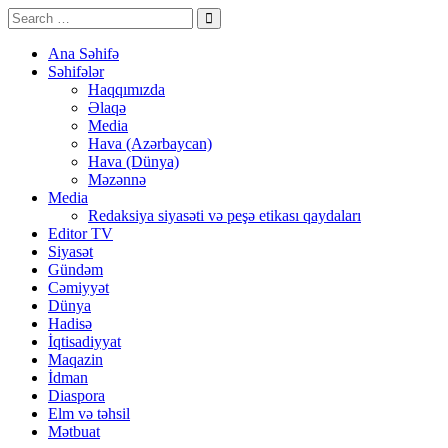
Ana Səhifə
Səhifələr
Haqqımızda
Əlaqə
Media
Hava (Azərbaycan)
Hava (Dünya)
Məzənnə
Media
Redaksiya siyasəti və peşə etikası qaydaları
Editor TV
Siyasət
Gündəm
Cəmiyyət
Dünya
Hadisə
İqtisadiyyat
Maqazin
İdman
Diaspora
Elm və təhsil
Mətbuat