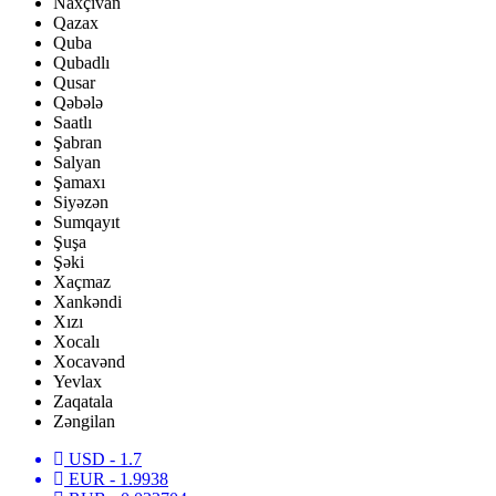
Naxçıvan
Qazax
Quba
Qubadlı
Qusar
Qəbələ
Saatlı
Şabran
Salyan
Şamaxı
Siyəzən
Sumqayıt
Şuşa
Şəki
Xaçmaz
Xankəndi
Xızı
Xocalı
Xocavənd
Yevlax
Zaqatala
Zəngilan
USD
- 1.7
EUR
- 1.9938