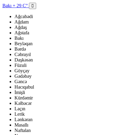
Bakı
+ 29 C°
Ağcabədi
Ağdam
Ağdaş
Ağstafa
Bakı
Beyləqan
Bərdə
Cəbrayıl
Daşkəsən
Füzuli
Göyçay
Gədəbəy
Gəncə
Hacıqabul
İmişli
Kürdəmir
Kəlbəcər
Laçın
Lerik
Lənkəran
Masallı
Naftalan