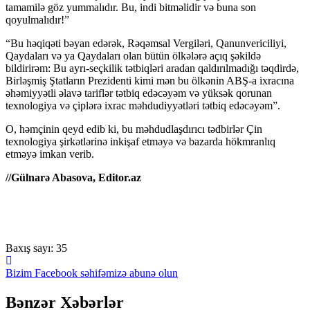
tamamilə göz yummalıdır. Bu, indi bitməlidir və buna son
qoyulmalıdır!”
“Bu həqiqəti bəyan edərək, Rəqəmsal Vergiləri, Qanunvericiliyi,
Qaydaları və ya Qaydaları olan bütün ölkələrə açıq şəkildə
bildirirəm: Bu ayrı-seçkilik tətbiqləri aradan qaldırılmadığı təqdirdə,
Birləşmiş Ştatların Prezidenti kimi mən bu ölkənin ABŞ-a ixracına
əhəmiyyətli əlavə tariflər tətbiq edəcəyəm və yüksək qorunan
texnologiya və çiplərə ixrac məhdudiyyətləri tətbiq edəcəyəm”.
O, həmçinin qeyd edib ki, bu məhdudlaşdırıcı tədbirlər Çin
texnologiya şirkətlərinə inkişaf etməyə və bazarda hökmranlıq
etməyə imkan verib.
//Gülnarə Abasova, Editor.az
Baxış sayı:
35
Bizim Facebook səhifəmizə abunə olun
Bənzər Xəbərlər