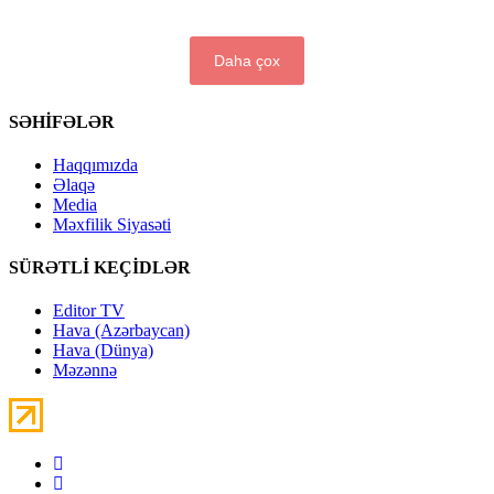
Daha çox
SƏHİFƏLƏR
Haqqımızda
Əlaqə
Media
Məxfilik Siyasəti
SÜRƏTLİ KEÇİDLƏR
Editor TV
Hava (Azərbaycan)
Hava (Dünya)
Məzənnə