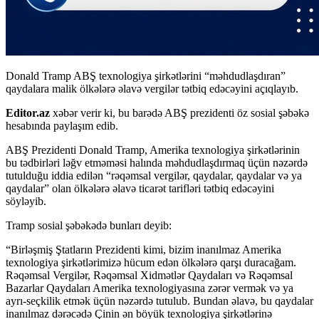
Donald Tramp ABŞ texnologiya şirkətlərini “məhdudlaşdıran”
qaydalara malik ölkələrə əlavə vergilər tətbiq edəcəyini açıqlayıb.
Editor.az
xəbər verir ki, bu barədə ABŞ prezidenti öz sosial şəbəkə
hesabında paylaşım edib.
ABŞ Prezidenti Donald Tramp, Amerika texnologiya şirkətlərinin
bu tədbirləri ləğv etməməsi halında məhdudlaşdırmaq üçün nəzərdə
tutulduğu iddia edilən “rəqəmsal vergilər, qaydalar, qaydalar və ya
qaydalar” olan ölkələrə əlavə ticarət tarifləri tətbiq edəcəyini
söyləyib.
Tramp sosial şəbəkədə bunları deyib:
“Birləşmiş Ştatların Prezidenti kimi, bizim inanılmaz Amerika
texnologiya şirkətlərimizə hücum edən ölkələrə qarşı duracağam.
Rəqəmsal Vergilər, Rəqəmsal Xidmətlər Qaydaları və Rəqəmsal
Bazarlar Qaydaları Amerika texnologiyasına zərər vermək və ya
ayrı-seçkilik etmək üçün nəzərdə tutulub. Bundan əlavə, bu qaydalar
inanılmaz dərəcədə Çinin ən böyük texnologiya şirkətlərinə