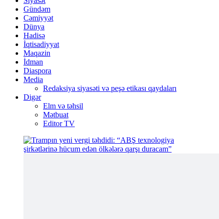
Siyasət
Gündəm
Cəmiyyət
Dünya
Hadisə
İqtisadiyyat
Maqazin
İdman
Diaspora
Media
Redaksiya siyasəti və peşə etikası qaydaları
Digər
Elm və təhsil
Mətbuat
Editor TV