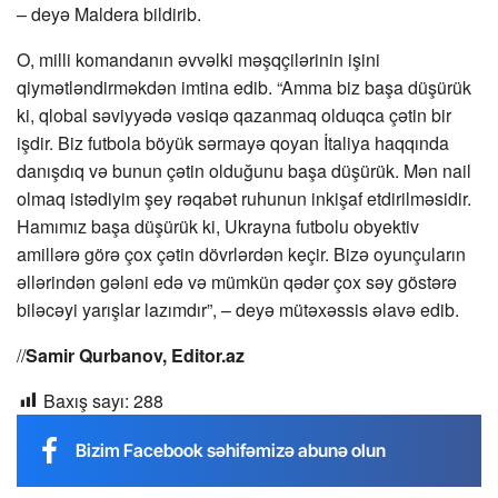
– deyə Maldera bildirib.
O, milli komandanın əvvəlki məşqçilərinin işini
qiymətləndirməkdən imtina edib. “Amma biz başa düşürük
ki, qlobal səviyyədə vəsiqə qazanmaq olduqca çətin bir
işdir. Biz futbola böyük sərmayə qoyan İtaliya haqqında
danışdıq və bunun çətin olduğunu başa düşürük. Mən nail
olmaq istədiyim şey rəqabət ruhunun inkişaf etdirilməsidir.
Hamımız başa düşürük ki, Ukrayna futbolu obyektiv
amillərə görə çox çətin dövrlərdən keçir. Bizə oyunçuların
əllərindən gələni edə və mümkün qədər çox səy göstərə
biləcəyi yarışlar lazımdır”, – deyə mütəxəssis əlavə edib.
//
Samir Qurbanov, Editor.az
Baxış sayı:
288
Bizim Facebook səhifəmizə abunə olun