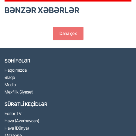
BƏNZƏR XƏBƏRLƏR
Daha çox
SƏHİFƏLƏR
Haqqımızda
Əlaqə
Media
Məxfilik Siyasəti
SÜRƏTLİ KEÇİDLƏR
Editor TV
Hava (Azərbaycan)
Hava (Dünya)
Məzənnə