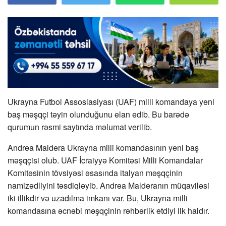
Ukrayna Futbol Assosiasiyası (UAF) milli komandaya yeni
baş məşqçi təyin olunduğunu elan edib. Bu barədə
qurumun rəsmi saytında məlumat verilib.
Andrea Maldera Ukrayna milli komandasının yeni baş
məşqçisi olub. UAF İcraiyyə Komitəsi Milli Komandalar
Komitəsinin tövsiyəsi əsasında italyan məşqçinin
namizədliyini təsdiqləyib. Andrea Malderanın müqaviləsi
iki illikdir və uzadılma imkanı var. Bu, Ukrayna milli
komandasına əcnəbi məşqçinin rəhbərlik etdiyi ilk haldır.