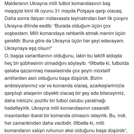
Malderanın Ukrayna milli futbol komandasının baş
məşqçisi kimi ilk oyunu 31 mayda Polşaya qarşı olacaq.
Daha sonra italyan mütəxəssis təyinatından bəri ilk çıxışını
Ukrayna dilində eedib: “Burada olduğum üçün çox
xoşbəxtəm. Milli komandaya rəhbərlik etmək mənim üçün
şərəfdir. Buna görə də Ukrayna üçün hər şeyi edəcəyəm.
Ukraynaya eşq olsun!”
O, başqa variantlarının olduğunu, lakin bu təklifi aldıqda
heç bir şübhəsinin olmadığını söyləyib. “Əlbəttə ki, futbolda
qələbə qazanmaq məsələsində çox şeyin müxtəlif
amillərdən asılı olduğunu başa düşürük. Bizim
ambisiyalarımız var və komanda olaraq, azarkeşlərimizlə
qarşılıqlı əlaqənin obyekti olacaq bir şey edə biləcəyimiz,
daha inklüziv, pozitiv bir futbol üslubu yaratmağı
hədəfləyirik. Ukrayna milli komandasının cəsarətli
insanlardan ibarət bir komanda olmasını istəyirik. Bu, indi,
hər zamankindən daha vacibdir. Əlbəttə ki, milli
komandanın xalqın ruhunun əksi olduğunu başa düşürük”,