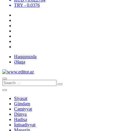
TRY
- 0.0376
Haqqımızda
Əlaqə
Siyasət
Gündəm
Cəmiyyət
Dünya
Hadisə
İqtisadiyyat
Maqazin