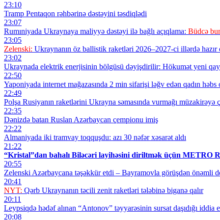
23:10
Tramp Pentaqon rəhbərinə dəstəyini təsdiqlədi
23:07
Rumıniyada Ukraynaya maliyyə dəstəyi ilə bağlı açıqlama:
Büdcə bun
23:05
Zelenski:
Ukraynanın öz ballistik raketləri 2026–2027-ci illərdə hazır o
23:02
Ukraynada elektrik enerjisinin bölgüsü dəyişdirilir: Hökumət yeni qayd
22:50
Yaponiyada internet mağazasında 2 min sifarişi ləğv edən qadın həbs
22:49
Polşa Rusiyanın raketlərini Ukrayna səmasında vurmağı müzakirəyə ç
22:35
Dənizdə batan Ruslan Azərbaycan çempionu imiş
22:22
Almaniyada iki tramvay toqquşdu: azı 30 nəfər xəsarət aldı
21:22
“Kristal”dan bahalı Biləcəri layihəsini diriltmək üçün MET
20:55
Zelenski Azərbaycana təşəkkür etdi – Bayramovla görüşdən önəmli de
20:41
NYT:
Qərb Ukraynanın təcili zenit raketləri tələbinə biganə qalır
20:11
Leypsiqdə hədəf alınan “Antonov” təyyarəsinin sursat daşıdığı iddia ed
20:08