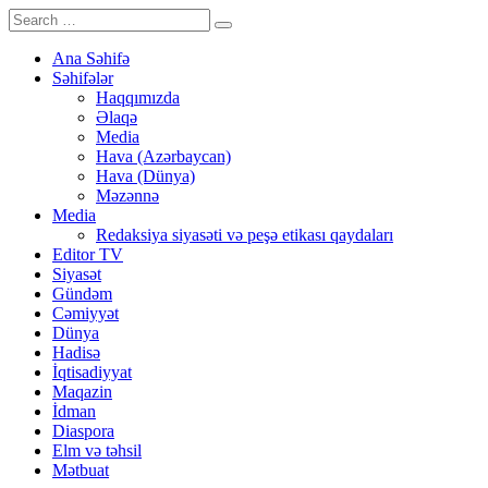
Ana Səhifə
Səhifələr
Haqqımızda
Əlaqə
Media
Hava (Azərbaycan)
Hava (Dünya)
Məzənnə
Media
Redaksiya siyasəti və peşə etikası qaydaları
Editor TV
Siyasət
Gündəm
Cəmiyyət
Dünya
Hadisə
İqtisadiyyat
Maqazin
İdman
Diaspora
Elm və təhsil
Mətbuat