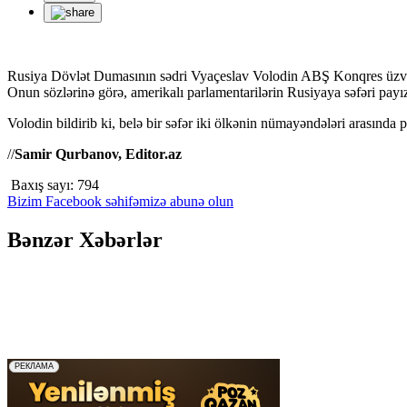
Rusiya Dövlət Dumasının sədri Vyaçeslav Volodin ABŞ Konqres üzvlə
Onun sözlərinə görə, amerikalı parlamentarilərin Rusiyaya səfəri payız 
Volodin bildirib ki, belə bir səfər iki ölkənin nümayəndələri arasında
//
Samir Qurbanov, Editor.az
Baxış sayı:
794
Bizim Facebook səhifəmizə abunə olun
Bənzər Xəbərlər