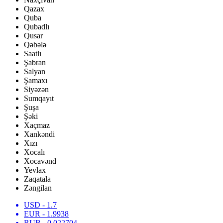
Qazax
Quba
Qubadlı
Qusar
Qəbələ
Saatlı
Şabran
Salyan
Şamaxı
Siyəzən
Sumqayıt
Şuşa
Şəki
Xaçmaz
Xankəndi
Xızı
Xocalı
Xocavənd
Yevlax
Zaqatala
Zəngilan
USD
- 1.7
EUR
- 1.9938
RUB
- 0.022704