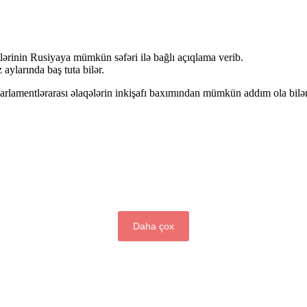
rinin Rusiyaya mümkün səfəri ilə bağlı açıqlama verib.
aylarında baş tuta bilər.
 parlamentlərarası əlaqələrin inkişafı baxımından mümkün addım ola bilər
Daha çox