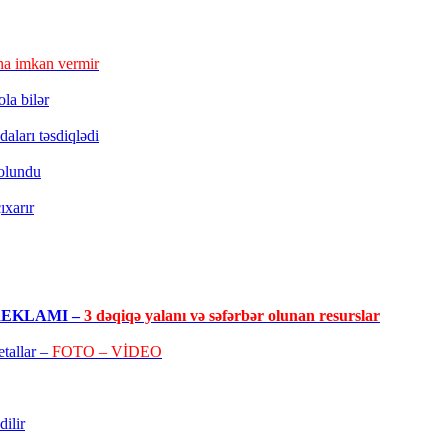
a imkan vermir
la bilər
aları təsdiqlədi
 olundu
ıxarır
RO REKLAMI –
3 dəqiqə yalanı və səfərbər olunan resurslar
tallar –
FOTO – VİDEO
ilir