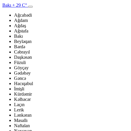
Bakı
+ 29 C°
Ağcabədi
Ağdam
Ağdaş
Ağstafa
Bakı
Beyləqan
Bərdə
Cəbrayıl
Daşkəsən
Füzuli
Göyçay
Gədəbəy
Gəncə
Hacıqabul
İmişli
Kürdəmir
Kəlbəcər
Laçın
Lerik
Lənkəran
Masallı
Naftalan
Naxçıvan