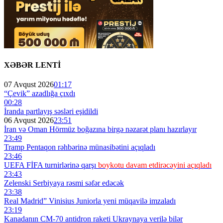
XƏBƏR LENTİ
07 Avqust 2026
01:17
“Çevik” azadlığa çıxdı
00:28
İranda partlayış səsləri eşidildi
06 Avqust 2026
23:51
İran və Oman Hörmüz boğazına birgə nəzarət planı hazırlayır
23:49
Tramp Pentaqon rəhbərinə münasibətini açıqladı
23:46
UEFA FİFA turnirlərinə qarşı
boykotu davam etdirəcəyini açıqladı
23:43
Zelenski Serbiyaya rəsmi səfər edəcək
23:38
Real Madrid” Vinisius Juniorla yeni müqavilə imzaladı
23:19
Kanadanın CM-70 antidron raketi Ukraynaya verilə bilər