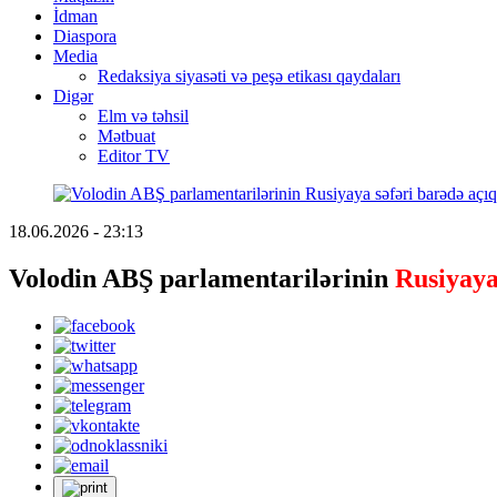
İdman
Diaspora
Media
Redaksiya siyasəti və peşə etikası qaydaları
Digər
Elm və təhsil
Mətbuat
Editor TV
18.06.2026 - 23:13
Volodin ABŞ parlamentarilərinin
Rusiyaya