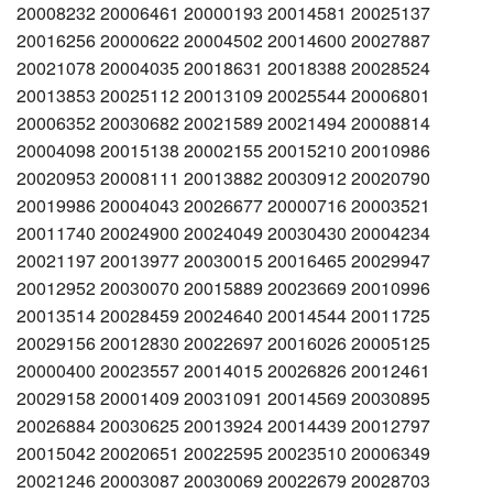
20008232 20006461 20000193 20014581 20025137
20016256 20000622 20004502 20014600 20027887
20021078 20004035 20018631 20018388 20028524
20013853 20025112 20013109 20025544 20006801
20006352 20030682 20021589 20021494 20008814
20004098 20015138 20002155 20015210 20010986
20020953 20008111 20013882 20030912 20020790
20019986 20004043 20026677 20000716 20003521
20011740 20024900 20024049 20030430 20004234
20021197 20013977 20030015 20016465 20029947
20012952 20030070 20015889 20023669 20010996
20013514 20028459 20024640 20014544 20011725
20029156 20012830 20022697 20016026 20005125
20000400 20023557 20014015 20026826 20012461
20029158 20001409 20031091 20014569 20030895
20026884 20030625 20013924 20014439 20012797
20015042 20020651 20022595 20023510 20006349
20021246 20003087 20030069 20022679 20028703