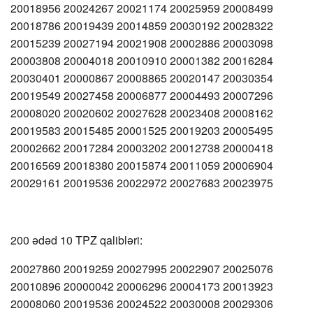
20018956 20024267 20021174 20025959 20008499
20018786 20019439 20014859 20030192 20028322
20015239 20027194 20021908 20002886 20003098
20003808 20004018 20010910 20001382 20016284
20030401 20000867 20008865 20020147 20030354
20019549 20027458 20006877 20004493 20007296
20008020 20020602 20027628 20023408 20008162
20019583 20015485 20001525 20019203 20005495
20002662 20017284 20003202 20012738 20000418
20016569 20018380 20015874 20011059 20006904
20029161 20019536 20022972 20027683 20023975
200 ədəd 10 TPZ qalibləri:
20027860 20019259 20027995 20022907 20025076
20010896 20000042 20006296 20004173 20013923
20008060 20019536 20024522 20030008 20029306