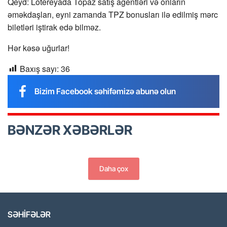
Qeyd: Lotereyada Topaz satış agentləri və onların
əməkdaşları, eyni zamanda TPZ bonusları ilə edilmiş mərc
biletləri iştirak edə bilməz.
Hər kəsə uğurlar!
Baxış sayı:
36
Bizim Facebook səhifəmizə abunə olun
BƏNZƏR XƏBƏRLƏR
Daha çox
SƏHİFƏLƏR