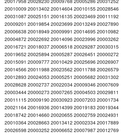
20017958 20028230 20009768 20005286 20031252
20010009 20013402 20014604 20010155 20028546
20031087 20025151 20016135 20023469 20011192
20009201 20019854 20023699 20013249 20027890
20006638 20018949 20009991 20014695 20010982
20004872 20022692 20014096 20023996 20003262
20016721 20018037 20006518 20029287 20030315
20019652 20025894 20005287 20026451 20000272
20015091 20009777 20010429 20025696 20026907
20014566 20011988 20023562 20011788 20026579
20012893 20024053 20005251 20005682 20031302
20028628 20002737 20022034 20009346 20007609
20003444 20000273 20007265 20004503 20029811
20011115 20009190 20030923 20007203 20001734
20021164 20016936 20014399 20019183 20019344
20018742 20014660 20020655 20002759 20024931
20010364 20028663 20013412 20002334 20017889
20026598 20003252 20006652 20007987 20012769