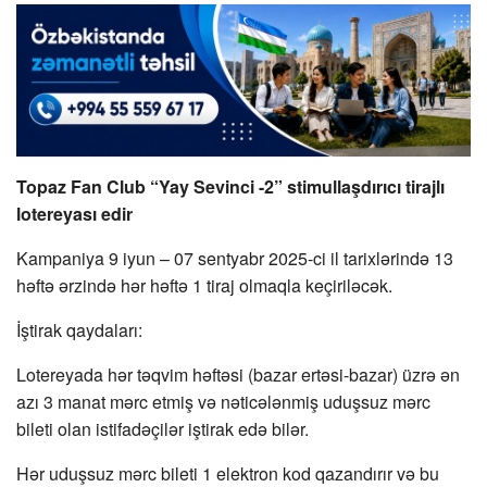
Topaz Fan Club “Yay Sevinci -2” stimullaşdırıcı tirajlı
lotereyası edir
Kampaniya 9 iyun – 07 sentyabr 2025-ci il tarixlərində 13
həftə ərzində hər həftə 1 tiraj olmaqla keçiriləcək.
İştirak qaydaları:
Lotereyada hər təqvim həftəsi (bazar ertəsi-bazar) üzrə ən
azı 3 manat mərc etmiş və nəticələnmiş uduşsuz mərc
bileti olan istifadəçilər iştirak edə bilər.
Hər uduşsuz mərc bileti 1 elektron kod qazandırır və bu