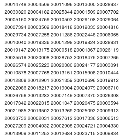
20014748 20004509 20011096 20013000 20028937
20030320 20004182 20025844 20001509 20007702
20005150 20024759 20010503 20029108 20029064
20007394 20003509 20018418 20019033 20004816
20029734 20027258 20011286 20022448 20006065
20010040 20019336 20001298 20019824 20028931
20019147 20013175 20000518 20001367 20026119
20025519 20020008 20028753 20018475 20007265
20026574 20025223 20020380 20024177 20003091
20010878 20007768 20013151 20015908 20010444
20012808 20012901 20021359 20010696 20019912
20022086 20018217 20019004 20024079 20006710
20026756 20013282 20007149 20007370 20026308
20017342 20022315 20001347 20020475 20003594
20021985 20019502 20013269 20025093 20009913
20023732 20002031 20027612 20017336 20006513
20027209 20004032 20002908 20024721 20004330
20013909 20011252 20012684 20023715 20009834