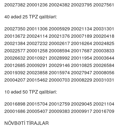
20027382 20001236 20024382 20023795 20027561
40 ədəd 25 TPZ qalibləri:
20027350 20011306 20005929 20021134 20031301
20013672 20024114 20021376 20007189 20020418
20021384 20027232 20002617 20016264 20024825
20022577 20001258 20008594 20017687 20003833
20026632 20010921 20028992 20011954 20003644
20012685 20009291 20029146 20010825 20026584
20019392 20023858 20015974 20027947 20008056
20004207 20015462 20000703 20008229 20031031
10 ədəd 50 TPZ qalibləri:
20016898 20015704 20012759 20029045 20021104
20001686 20005407 20009383 20009917 20016709
NÖVBƏTİ TİRAJLAR