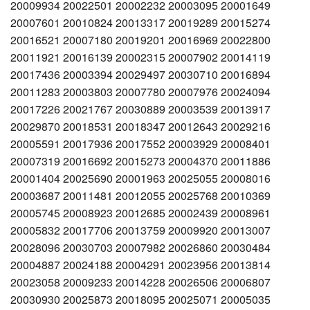
20009934 20022501 20002232 20003095 20001649
20007601 20010824 20013317 20019289 20015274
20016521 20007180 20019201 20016969 20022800
20011921 20016139 20002315 20007902 20014119
20017436 20003394 20029497 20030710 20016894
20011283 20003803 20007780 20007976 20024094
20017226 20021767 20030889 20003539 20013917
20029870 20018531 20018347 20012643 20029216
20005591 20017936 20017552 20003929 20008401
20007319 20016692 20015273 20004370 20011886
20001404 20025690 20001963 20025055 20008016
20003687 20011481 20012055 20025768 20010369
20005745 20008923 20012685 20002439 20008961
20005832 20017706 20013759 20009920 20013007
20028096 20030703 20007982 20026860 20030484
20004887 20024188 20004291 20023956 20013814
20023058 20009233 20014228 20026506 20006807
20030930 20025873 20018095 20025071 20005035