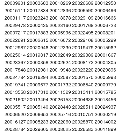
20009901 20003683 20018269 20026689 20012950
20015111 20017834 20012836 20006590 20006496
20031117 20023243 20018378 20029109 20016666
20029478 20000435 20023160 20001768 20006723
20007217 20017883 20005996 20022495 20008201
20022691 20002615 20016072 20029108 20005299
20012987 20020946 20012330 20019479 20015962
20025014 20019317 20002049 20029389 20001667
20023367 20000358 20002624 20008172 20004305
20017848 20012081 20019948 20023220 20029896
20024784 20016294 20002587 20001570 20005993
20019741 20009677 20001732 20006540 20009779
20013558 20017310 20011329 20013411 20015785
20021602 20013494 20026153 20004636 20018456
20005517 20005140 20028443 20028511 20024937
20006520 20006653 20025716 20010751 20030219
20016127 20008233 20022060 20028870 20014002
20028784 20029605 20008025 20026583 20011899