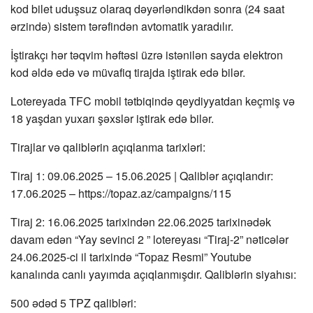
kod bilet uduşsuz olaraq dəyərləndikdən sonra (24 saat
ərzində) sistem tərəfindən avtomatik yaradılır.
İştirakçı hər təqvim həftəsi üzrə istənilən sayda elektron
kod əldə edə və müvafiq tirajda iştirak edə bilər.
Lotereyada TFC mobil tətbiqində qeydiyyatdan keçmiş və
18 yaşdan yuxarı şəxslər iştirak edə bilər.
Tirajlar və qaliblərin açıqlanma tarixləri:
Tiraj 1: 09.06.2025 – 15.06.2025 | Qaliblər açıqlandır:
17.06.2025 – https://topaz.az/campaigns/115
Tiraj 2: 16.06.2025 tarixindən 22.06.2025 tarixinədək
davam edən “Yay sevinci 2 ” lotereyası “Tiraj-2” nəticələr
24.06.2025-ci il tarixində “Topaz Resmi” Youtube
kanalında canlı yayımda açıqlanmışdır. Qaliblərin siyahısı:
500 ədəd 5 TPZ qalibləri: