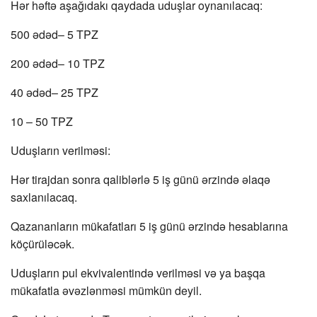
Hər həftə aşağıdakı qaydada uduşlar oynanılacaq:
500 ədəd– 5 TPZ
200 ədəd– 10 TPZ
40 ədəd– 25 TPZ
10 – 50 TPZ
Uduşların verilməsi:
Hər tirajdan sonra qaliblərlə 5 iş günü ərzində əlaqə
saxlanılacaq.
Qazananların mükafatları 5 iş günü ərzində hesablarına
köçürüləcək.
Uduşların pul ekvivalentində verilməsi və ya başqa
mükafatla əvəzlənməsi mümkün deyil.