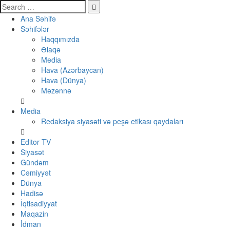
Ana Səhifə
Səhifələr
Haqqımızda
Əlaqə
Media
Hava (Azərbaycan)
Hava (Dünya)
Məzənnə
Media
Redaksiya siyasəti və peşə etikası qaydaları
Editor TV
Siyasət
Gündəm
Cəmiyyət
Dünya
Hadisə
İqtisadiyyat
Maqazin
İdman