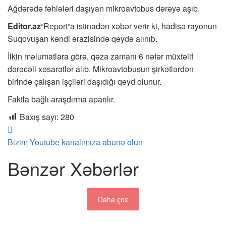
Ağdərədə fəhlələri daşıyan mikroavtobus dərəyə aşıb.
Editor.az
“Report”a istinadən xəbər verir ki, hadisə rayonun
Suqovuşan kəndi ərazisində qeydə alınıb.
İlkin məlumatlara görə, qəza zamanı 6 nəfər müxtəlif
dərəcəli xəsarətlər alıb. Mikroavtobusun şirkətlərdən
birində çalışan işçiləri daşıdığı qeyd olunur.
Faktla bağlı araşdırma aparılır.
Baxış sayı:
280
Bizim Youtube kanalımıza abunə olun
Bənzər Xəbərlər
Daha çox