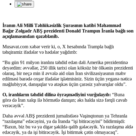
İranın Ali Milli Təhlükəsizlik Şurasının katibi Məhəmməd
Bağır Zolgadr ABŞ prezidenti Donald Trampın İranla bağlı son
açıqlamasından qəzəblənib.
Musavat.com xəbər verir ki, o, X hesabında Trampla bağlı
təhqiramiz ifadələr və hədələr yağdırıb:
“Bu gün 91 milyon iranlını təhdid edən dəli Amerika prezidentinə
deyərdim: əvvəllər, 250 illik tarixi olan köksüz bir ölkənin prezidenti
olaraq, bir neçə min il əvvələ aid olan İran sivilizasiyasının məhv
edilməsi barədə oxşar ifadələr işlətmisiniz. Sizin üçün yeganə nəticə
məğlubiyyət, danışıqlar və atəşkəs üçün çarəsiz yalvarışlar oldu”.
O, iranlıların təhdid dilinə öyrəşmədiyini vurğulayıb:
“Buna
görə də İran xalqı ilə hörmətlə danışın; əks halda sizə fərqli cavab
verəcəyik”.
Daha əvvəl ABŞ prezidenti jurnalistlərə Vaşinqtonun ya Tehranla
“razılaşma” edəcəyini, ya da İranda “işi bitirəcəyini” bildirmişdi:
“Baxın, biz bu və ya digər şəkildə qalib gələcəyik. Ya razılaşma əldə
edəcəyik, ya da işi bitirəcəyik. İşi bitirmək çətin olmayacaq”.