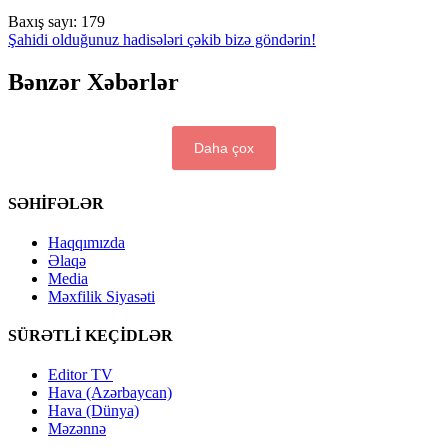
Baxış sayı:
179
Şahidi olduğunuz hadisələri çəkib bizə göndərin!
Bənzər Xəbərlər
Daha çox
SƏHİFƏLƏR
Haqqımızda
Əlaqə
Media
Məxfilik Siyasəti
SÜRƏTLİ KEÇİDLƏR
Editor TV
Hava (Azərbaycan)
Hava (Dünya)
Məzənnə