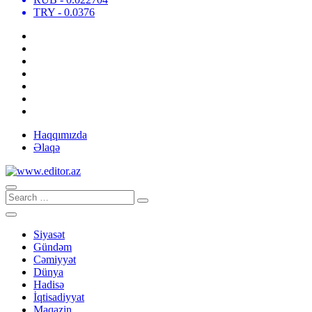
TRY
- 0.0376
Haqqımızda
Əlaqə
Siyasət
Gündəm
Cəmiyyət
Dünya
Hadisə
İqtisadiyyat
Maqazin