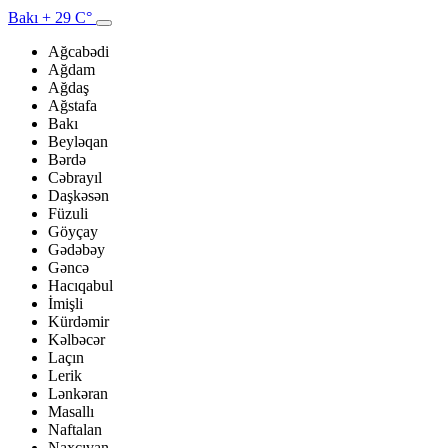
Bakı
+ 29 C°
Ağcabədi
Ağdam
Ağdaş
Ağstafa
Bakı
Beyləqan
Bərdə
Cəbrayıl
Daşkəsən
Füzuli
Göyçay
Gədəbəy
Gəncə
Hacıqabul
İmişli
Kürdəmir
Kəlbəcər
Laçın
Lerik
Lənkəran
Masallı
Naftalan
Naxçıvan