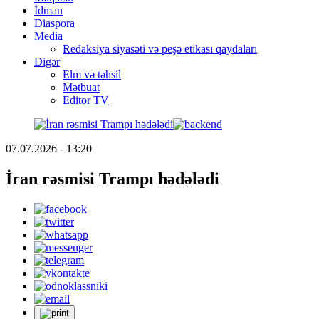
İdman
Diaspora
Media
Redaksiya siyasəti və peşə etikası qaydaları
Digər
Elm və təhsil
Mətbuat
Editor TV
07.07.2026 - 13:20
İran rəsmisi Trampı hədələdi