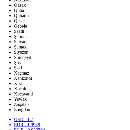
Qazax
Quba
Qubadlı
Qusar
Qəbələ
Saatlı
Şabran
Salyan
Şamaxı
Siyəzən
Sumqayıt
Şuşa
Şəki
Xaçmaz
Xankəndi
Xızı
Xocalı
Xocavənd
Yevlax
Zaqatala
Zəngilan
USD
- 1.7
EUR
- 1.9938
RUB
- 0.022704