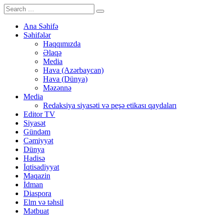
Ana Səhifə
Səhifələr
Haqqımızda
Əlaqə
Media
Hava (Azərbaycan)
Hava (Dünya)
Məzənnə
Media
Redaksiya siyasəti və peşə etikası qaydaları
Editor TV
Siyasət
Gündəm
Cəmiyyət
Dünya
Hadisə
İqtisadiyyat
Maqazin
İdman
Diaspora
Elm və təhsil
Mətbuat