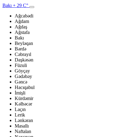
Bakı
+ 29 C°
Ağcabədi
Ağdam
Ağdaş
Ağstafa
Bakı
Beyləqan
Bərdə
Cəbrayıl
Daşkəsən
Füzuli
Göyçay
Gədəbəy
Gəncə
Hacıqabul
İmişli
Kürdəmir
Kəlbəcər
Laçın
Lerik
Lənkəran
Masallı
Naftalan
Naxçıvan