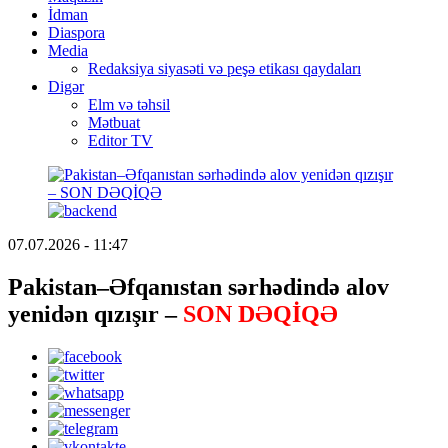
İdman
Diaspora
Media
Redaksiya siyasəti və peşə etikası qaydaları
Digər
Elm və təhsil
Mətbuat
Editor TV
07.07.2026 - 11:47
Pakistan–Əfqanıstan sərhədində alov
yenidən qızışır –
SON DƏQİQƏ