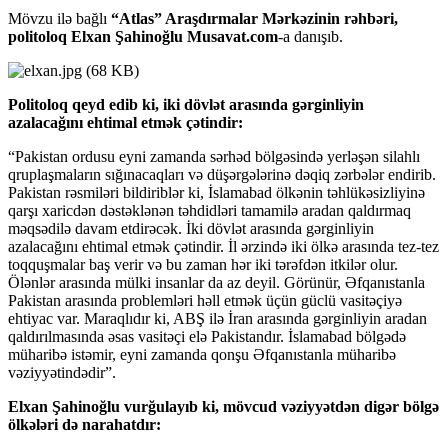
Mövzu ilə bağlı
“Atlas” Araşdırmalar Mərkəzinin rəhbəri,
politoloq Elxan Şahinoğlu Musavat.com
-a danışıb.
Politoloq qeyd edib ki, iki dövlət arasında gərginliyin
azalacağını ehtimal etmək çətindir:
“Pakistan ordusu eyni zamanda sərhəd bölgəsində yerləşən silahlı
qruplaşmaların sığınacaqları və düşərgələrinə dəqiq zərbələr endirib.
Pakistan rəsmiləri bildiriblər ki, İslamabad ölkənin təhlükəsizliyinə
qarşı xaricdən dəstəklənən təhdidləri tamamilə aradan qaldırmaq
məqsədilə davam etdirəcək. İki dövlət arasında gərginliyin
azalacağını ehtimal etmək çətindir. İl ərzində iki ölkə arasında tez-tez
toqquşmalar baş verir və bu zaman hər iki tərəfdən itkilər olur.
Ölənlər arasında mülki insanlar da az deyil. Görünür, Əfqanıstanla
Pakistan arasında problemləri həll etmək üçün güclü vasitəçiyə
ehtiyac var. Maraqlıdır ki, ABŞ ilə İran arasında gərginliyin aradan
qaldırılmasında əsas vasitəçi elə Pakistandır. İslamabad bölgədə
müharibə istəmir, eyni zamanda qonşu Əfqanıstanla müharibə
vəziyyətindədir”.
Elxan Şahinoğlu vurğulayıb ki, mövcud vəziyyətdən digər bölgə
ölkələri də narahatdır: