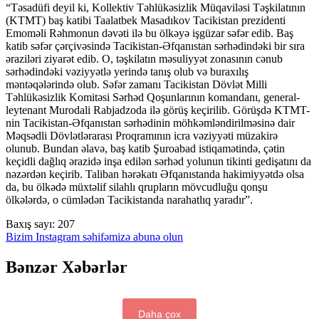
“Təsadüfi deyil ki, Kollektiv Təhlükəsizlik Müqaviləsi Təşkilatının
(KTMT) baş katibi Taalatbek Masadıkov Tacikistan prezidenti
Emoməli Rəhmonun dəvəti ilə bu ölkəyə işgüzar səfər edib. Baş
katib səfər çərçivəsində Tacikistan-Əfqanıstan sərhədindəki bir sıra
əraziləri ziyarət edib. O, təşkilatın məsuliyyət zonasının cənub
sərhədindəki vəziyyətlə yerində tanış olub və buraxılış
məntəqələrində olub. Səfər zamanı Tacikistan Dövlət Milli
Təhlükəsizlik Komitəsi Sərhəd Qoşunlarının komandanı, general-
leytenant Murodali Rabjadzoda ilə görüş keçirilib. Görüşdə KTMT-
nin Tacikistan-Əfqanıstan sərhədinin möhkəmləndirilməsinə dair
Məqsədli Dövlətlərarası Proqramının icra vəziyyəti müzakirə
olunub. Bundan əlavə, baş katib Şuroabad istiqamətində, çətin
keçidli dağlıq ərazidə inşa edilən sərhəd yolunun tikinti gedişatını da
nəzərdən keçirib. Taliban hərəkatı Əfqanıstanda hakimiyyətdə olsa
da, bu ölkədə müxtəlif silahlı qrupların mövcudluğu qonşu
ölkələrdə, o cümlədən Tacikistanda narahatlıq yaradır”.
Baxış sayı:
207
Bizim Instagram səhifəmizə abunə olun
Bənzər Xəbərlər
Daha çox