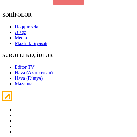
SƏHİFƏLƏR
Haqqımızda
Əlaqə
Media
Məxfilik Siyasəti
SÜRƏTLİ KEÇİDLƏR
Editor TV
Hava (Azərbaycan)
Hava (Dünya)
Məzənnə