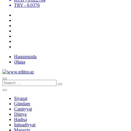
TRY
- 0.0376
Haqqımızda
Əlaqə
Siyasət
Gündəm
Cəmiyyət
Dünya
Hadisə
İqtisadiyyat
Maqazin