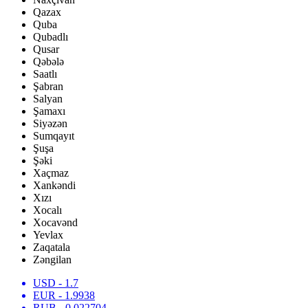
Qazax
Quba
Qubadlı
Qusar
Qəbələ
Saatlı
Şabran
Salyan
Şamaxı
Siyəzən
Sumqayıt
Şuşa
Şəki
Xaçmaz
Xankəndi
Xızı
Xocalı
Xocavənd
Yevlax
Zaqatala
Zəngilan
USD
- 1.7
EUR
- 1.9938
RUB
- 0.022704