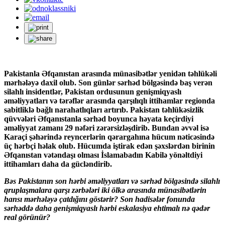
Pakistanla Əfqanıstan arasında münasibətlər yenidən təhlükəli
mərhələyə daxil olub. Son günlər sərhəd bölgəsində baş verən
silahlı insidentlər, Pakistan ordusunun genişmiqyaslı
əməliyyatları və tərəflər arasında qarşılıqlı ittihamlar regionda
sabitliklə bağlı narahatlıqları artırıb. Pakistan təhlükəsizlik
qüvvələri Əfqanıstanla sərhəd boyunca həyata keçirdiyi
əməliyyat zamanı 29 nəfəri zərərsizləşdirib. Bundan əvvəl isə
Karaçi şəhərində reyncerlərin qərargahına hücum nəticəsində
üç hərbçi həlak olub. Hücumda iştirak edən şəxslərdən birinin
Əfqanıstan vətəndaşı olması İslamabadın Kabilə yönəltdiyi
ittihamları daha da gücləndirib.
Bəs Pakistanın son hərbi əməliyyatları və sərhəd bölgəsində silahlı
qruplaşmalara qarşı zərbələri iki ölkə arasında münasibətlərin
hansı mərhələyə çatdığını göstərir? Son hadisələr fonunda
sərhəddə daha genişmiqyaslı hərbi eskalasiya ehtimalı nə qədər
real görünür?