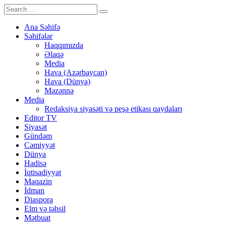
Ana Səhifə
Səhifələr
Haqqımızda
Əlaqə
Media
Hava (Azərbaycan)
Hava (Dünya)
Məzənnə
Media
Redaksiya siyasəti və peşə etikası qaydaları
Editor TV
Siyasət
Gündəm
Cəmiyyət
Dünya
Hadisə
İqtisadiyyat
Maqazin
İdman
Diaspora
Elm və təhsil
Mətbuat