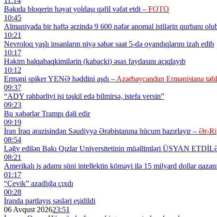
11:14
Bakıda bloqerin həyat yoldaşı qəfil vəfat etdi –
FOTO
10:45
Almaniyada bir həftə ərzində 9 600 nəfər anomal istilərin qurbanı olu
10:21
Nevroloq yaşlı insanların niyə səhər saat 5-də oyandıqlarını izah edib
10:17
Həkim balqabaqkimilərin (kabaçki) əsas faydasını açıqlayıb
10:12
Erməni spiker YENƏ həddini aşdı –
Azərbaycandan Ermənistana təh
09:37
“ADY rəhbərliyi işi təşkil edə bilmirsə, istefa versin”
09:23
Bu xəbərlər Trampı dəli edir
09:19
İran İraq ərazisindən Səudiyyə Ərəbistanına hücum hazırlayır –
Ər-Ri
08:54
Ləğv edilən Bakı Qızlar Universitetinin müəllimləri ÜSYAN ETDİ
08:21
Amerikalı iş adamı süni intellektin köməyi ilə 15 milyard dollar qazan
01:17
“Çevik” azadlığa çıxdı
00:28
İranda partlayış səsləri eşidildi
06 Avqust 2026
23:51