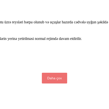
rə reysləri bərpa olunub və uçuşlar hazırda cədvələ uyğun şəkildə ic
rin yerinə yetirilməsi normal rejimdə davam etdirilir.
Daha çox