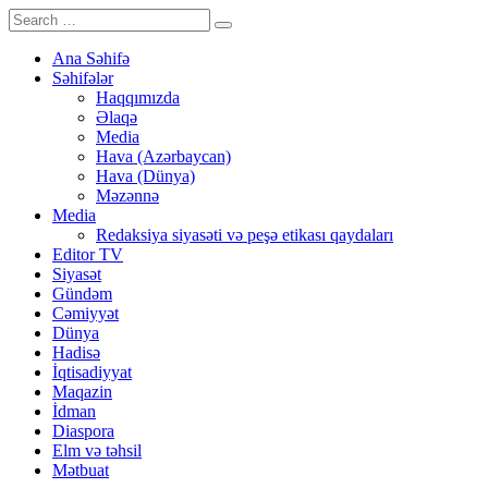
Ana Səhifə
Səhifələr
Haqqımızda
Əlaqə
Media
Hava (Azərbaycan)
Hava (Dünya)
Məzənnə
Media
Redaksiya siyasəti və peşə etikası qaydaları
Editor TV
Siyasət
Gündəm
Cəmiyyət
Dünya
Hadisə
İqtisadiyyat
Maqazin
İdman
Diaspora
Elm və təhsil
Mətbuat