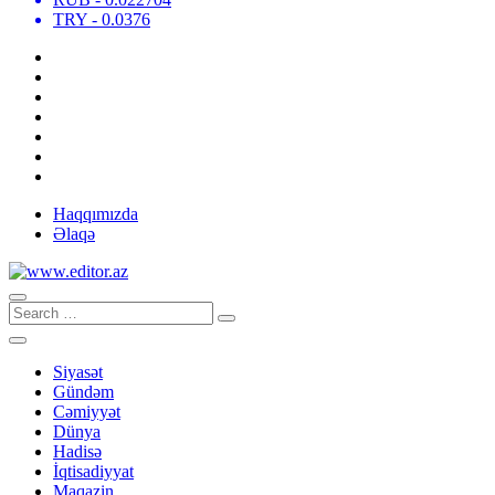
TRY
- 0.0376
Haqqımızda
Əlaqə
Siyasət
Gündəm
Cəmiyyət
Dünya
Hadisə
İqtisadiyyat
Maqazin