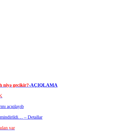
h niyə gecikir?
-AÇIQLAMA
K
nı açıqlayıb
mindirildi… – Detallar
ılan var