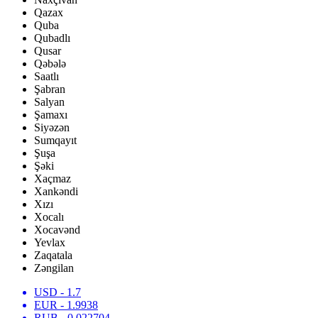
Qazax
Quba
Qubadlı
Qusar
Qəbələ
Saatlı
Şabran
Salyan
Şamaxı
Siyəzən
Sumqayıt
Şuşa
Şəki
Xaçmaz
Xankəndi
Xızı
Xocalı
Xocavənd
Yevlax
Zaqatala
Zəngilan
USD
- 1.7
EUR
- 1.9938
RUB
- 0.022704