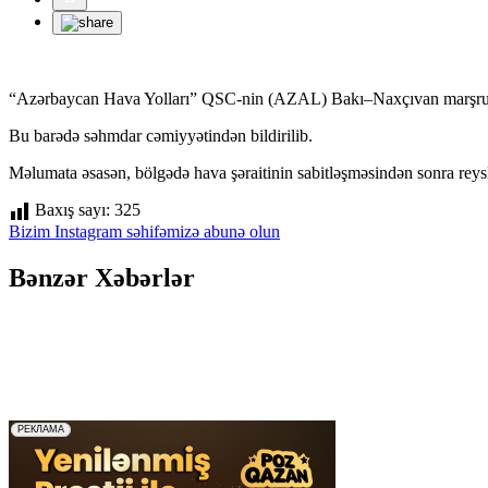
“Azərbaycan Hava Yolları” QSC-nin (AZAL) Bakı–Naxçıvan marşrutu üz
Bu barədə səhmdar cəmiyyətindən bildirilib.
Məlumata əsasən, bölgədə hava şəraitinin sabitləşməsindən sonra reyslə
Baxış sayı:
325
Bizim Instagram səhifəmizə abunə olun
Bənzər Xəbərlər