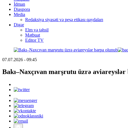
İdman
Diaspora
Media
Redaksiya siyasəti və peşə etikası qaydaları
Digər
Elm və təhsil
Mətbuat
Editor TV
07.07.2026 - 09:45
Bakı–Naxçıvan marşrutu üzrə aviareyslər