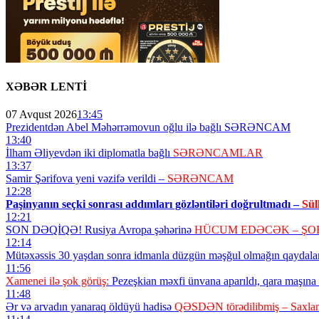
XƏBƏR LENTİ
07 Avqust 2026
13:45
Prezidentdən Abel Məhərrəmovun oğlu ilə bağlı SƏRƏNCAM
13:40
İlham Əliyevdən iki diplomatla bağlı
SƏRƏNCAMLAR
13:37
Samir Şərifova yeni vəzifə verildi –
SƏRƏNCAM
12:28
Paşinyanın seçki sonrası addımları gözləntiləri doğrultmadı –
Sül
12:21
SON DƏQİQƏ! Rusiya Avropa şəhərinə
HÜCUM EDƏCƏK – ŞO
12:14
Mütəxəssis 30 yaşdan sonra idmanla düzgün məşğul olmağın qaydaları
11:56
Xamenei ilə şok görüş:
Pezeşkian məxfi ünvana aparıldı, qara maşına 
11:48
Ər və arvadın yanaraq öldüyü hadisə
QƏSDƏN törədilibmiş – Saxlan