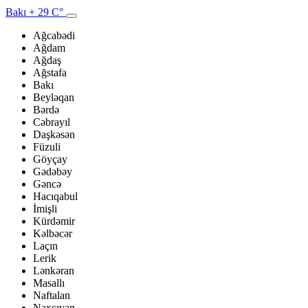
Bakı
+ 29 C°
Ağcabədi
Ağdam
Ağdaş
Ağstafa
Bakı
Beyləqan
Bərdə
Cəbrayıl
Daşkəsən
Füzuli
Göyçay
Gədəbəy
Gəncə
Hacıqabul
İmişli
Kürdəmir
Kəlbəcər
Laçın
Lerik
Lənkəran
Masallı
Naftalan
Naxçıvan