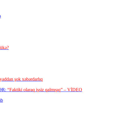
b
lükə?
yaddan şok xəbərdarlıq
LƏR:
“Faktiki olaraq işsiz qalmışıq” – VİDEO
ıb