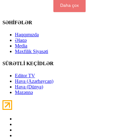
Daha çox
SƏHİFƏLƏR
Haqqımızda
Əlaqə
Media
Məxfilik Siyasəti
SÜRƏTLİ KEÇİDLƏR
Editor TV
Hava (Azərbaycan)
Hava (Dünya)
Məzənnə