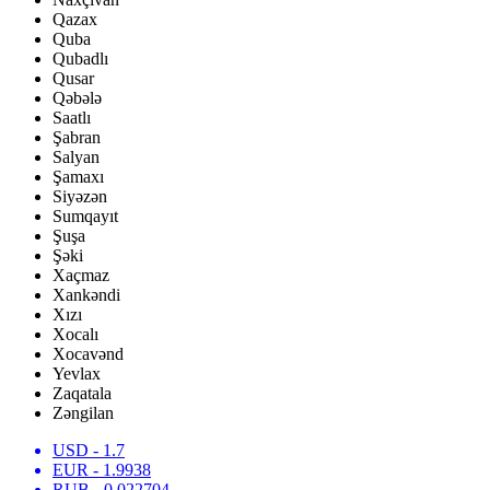
Qazax
Quba
Qubadlı
Qusar
Qəbələ
Saatlı
Şabran
Salyan
Şamaxı
Siyəzən
Sumqayıt
Şuşa
Şəki
Xaçmaz
Xankəndi
Xızı
Xocalı
Xocavənd
Yevlax
Zaqatala
Zəngilan
USD
- 1.7
EUR
- 1.9938
RUB
- 0.022704