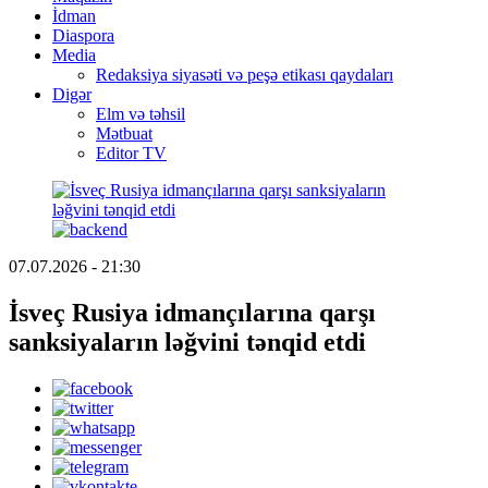
İdman
Diaspora
Media
Redaksiya siyasəti və peşə etikası qaydaları
Digər
Elm və təhsil
Mətbuat
Editor TV
07.07.2026 - 21:30
İsveç Rusiya idmançılarına qarşı
sanksiyaların ləğvini tənqid etdi