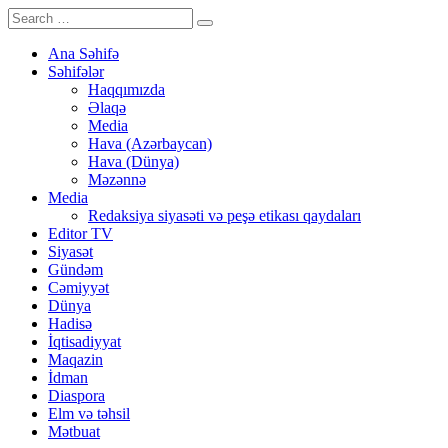
Ana Səhifə
Səhifələr
Haqqımızda
Əlaqə
Media
Hava (Azərbaycan)
Hava (Dünya)
Məzənnə
Media
Redaksiya siyasəti və peşə etikası qaydaları
Editor TV
Siyasət
Gündəm
Cəmiyyət
Dünya
Hadisə
İqtisadiyyat
Maqazin
İdman
Diaspora
Elm və təhsil
Mətbuat