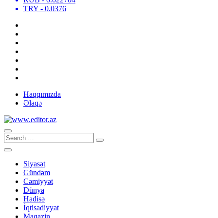
TRY
- 0.0376
Haqqımızda
Əlaqə
Siyasət
Gündəm
Cəmiyyət
Dünya
Hadisə
İqtisadiyyat
Maqazin