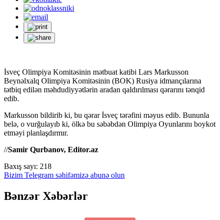
İsveç Olimpiya Komitəsinin mətbuat katibi Lars Markusson
Beynəlxalq Olimpiya Komitəsinin (BOK) Rusiya idmançılarına
tətbiq edilən məhdudiyyətlərin aradan qaldırılması qərarını tənqid
edib.
Markusson bildirib ki, bu qərar İsveç tərəfini məyus edib. Bununla
belə, o vurğulayıb ki, ölkə bu səbəbdən Olimpiya Oyunlarını boykot
etməyi planlaşdırmır.
//
Samir Qurbanov, Editor.az
Baxış sayı:
218
Bizim Telegram səhifəmizə abunə olun
Bənzər Xəbərlər