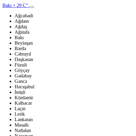
Bakı
+ 29 C°
Ağcabədi
Ağdam
Ağdaş
Ağstafa
Bakı
Beyləqan
Bərdə
Cəbrayıl
Daşkəsən
Füzuli
Göyçay
Gədəbəy
Gəncə
Hacıqabul
İmişli
Kürdəmir
Kəlbəcər
Laçın
Lerik
Lənkəran
Masallı
Naftalan
Naxçıvan