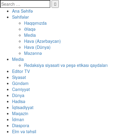
Ana Səhifə
Səhifələr
Haqqımızda
Əlaqə
Media
Hava (Azərbaycan)
Hava (Dünya)
Məzənnə
Media
Redaksiya siyasəti və peşə etikası qaydaları
Editor TV
Siyasət
Gündəm
Cəmiyyət
Dünya
Hadisə
İqtisadiyyat
Maqazin
İdman
Diaspora
Elm və təhsil