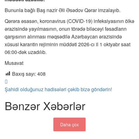
Bununla bağlı Baş nazir Əli Əsədov Qərar imzalayıb.
Qərəra əsasən, koronavirus (COVID-19) infeksiyasının ölkə
ərazisində yayılmasının, onun törədə biləcəyi fəsadların
qarşısının alınması məqsədilə Azərbaycan ərazisində
xüsusi karantin rejiminin müddəti 2026-cı il 1 oktyabr saat
06:00-dək uzadılıb.
Musavat
Baxış sayı:
408
Şahidi olduğunuz hadisələri çəkib bizə göndərin!
Bənzər Xəbərlər
Daha çox