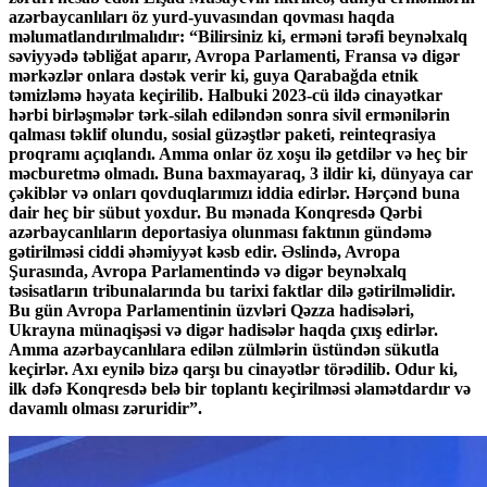
azərbaycanlıları öz yurd-yuvasından qovması haqda
məlumatlandırılmalıdır: “Bilirsiniz ki, erməni tərəfi beynəlxalq
səviyyədə təbliğat aparır, Avropa Parlamenti, Fransa və digər
mərkəzlər onlara dəstək verir ki, guya Qarabağda etnik
təmizləmə həyata keçirilib. Halbuki 2023-cü ildə cinayətkar
hərbi birləşmələr tərk-silah ediləndən sonra sivil ermənilərin
qalması təklif olundu, sosial güzəştlər paketi, reinteqrasiya
proqramı açıqlandı. Amma onlar öz xoşu ilə getdilər və heç bir
məcburetmə olmadı. Buna baxmayaraq, 3 ildir ki, dünyaya car
çəkiblər və onları qovduqlarımızı iddia edirlər. Hərçənd buna
dair heç bir sübut yoxdur. Bu mənada Konqresdə Qərbi
azərbaycanlıların deportasiya olunması faktının gündəmə
gətirilməsi ciddi əhəmiyyət kəsb edir. Əslində, Avropa
Şurasında, Avropa Parlamentində və digər beynəlxalq
təsisatların tribunalarında bu tarixi faktlar dilə gətirilməlidir.
Bu gün Avropa Parlamentinin üzvləri Qəzza hadisələri,
Ukrayna münaqişəsi və digər hadisələr haqda çıxış edirlər.
Amma azərbaycanlılara edilən zülmlərin üstündən sükutla
keçirlər. Axı eynilə bizə qarşı bu cinayətlər törədilib. Odur ki,
ilk dəfə Konqresdə belə bir toplantı keçirilməsi əlamətdardır və
davamlı olması zəruridir”.