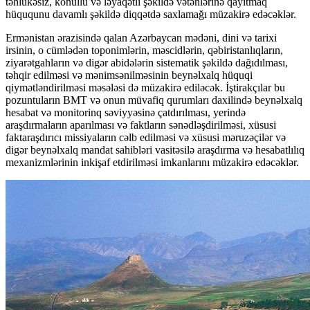
təhlükəsiz, könüllü və ləyaqətli şəkildə vətənlərinə qayıtmaq
hüququnu davamlı şəkildə diqqətdə saxlamağı müzakirə edəcəklər.
Ermənistan ərazisində qalan Azərbaycan mədəni, dini və tarixi
irsinin, o cümlədən toponimlərin, məscidlərin, qəbiristanlıqların,
ziyarətgahların və digər abidələrin sistematik şəkildə dağıdılması,
təhqir edilməsi və mənimsənilməsinin beynəlxalq hüquqi
qiymətləndirilməsi məsələsi də müzakirə ediləcək. İştirakçılar bu
pozuntuların BMT və onun müvafiq qurumları daxilində beynəlxalq
hesabat və monitorinq səviyyəsinə çatdırılması, yerində
araşdırmaların aparılması və faktların sənədləşdirilməsi, xüsusi
faktaraşdırıcı missiyaların cəlb edilməsi və xüsusi məruzəçilər və
digər beynəlxalq mandat sahibləri vasitəsilə araşdırma və hesabatlılıq
mexanizmlərinin inkişaf etdirilməsi imkanlarını müzakirə edəcəklər.