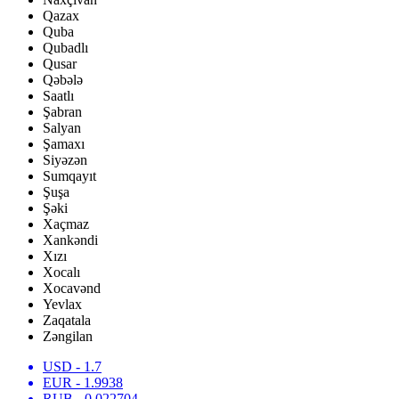
Qazax
Quba
Qubadlı
Qusar
Qəbələ
Saatlı
Şabran
Salyan
Şamaxı
Siyəzən
Sumqayıt
Şuşa
Şəki
Xaçmaz
Xankəndi
Xızı
Xocalı
Xocavənd
Yevlax
Zaqatala
Zəngilan
USD
- 1.7
EUR
- 1.9938
RUB
- 0.022704