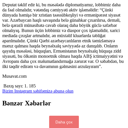
Deputat təklif edir ki, bu məsələdə diplomatiyamız, lobbimiz daha
da fəal olmalıdır, vətəndaş cəmiyyəti aktiv işləməlidir: “Çünki
dünyada həmişə bir xristian təəssübkeşliyi və ermənipərəst siyasət
var. Azərbaycan haqlı savaşında belə günahkar çıxarılırsa, deməli,
belə qərəzli münasibətə cavab olaraq daha böyük güclə səfərbər
olmalıyıq. Bunun üçün lobbimiz və diaspor çox işləməlidir, xarici
mediada çıxışlar artmalıdır, ən müxtəlif kluarlarda təbliğat
aparılmalıdır. Çünki Qərbi azərbaycanlıların etnik təmizləməyə
məruz qalması haqda beynəlxalq səviyyədə az danışılıb. Onların
qayıdış məsələsi, hüquqları, Ermənistanın beynəlxalq hüquqa zidd
siyasəti, bu ölkənin monoetnik olması haqda ABŞ ictimaiyyətini və
Avropanı daha çox məlumatlandırmağa zərurət var. O səbəbdən, bu
ilki təqdir edirəm və davamının gəlməsini arzulayıram”.
Musavat.com
Baxış sayı:
1. 185
Bizim Instagram səhifəmizə abunə olun
Bənzər Xəbərlər
Daha çox