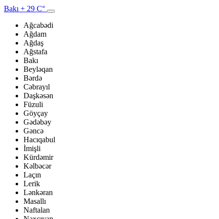
Bakı
+ 29 C°
Ağcabədi
Ağdam
Ağdaş
Ağstafa
Bakı
Beyləqan
Bərdə
Cəbrayıl
Daşkəsən
Füzuli
Göyçay
Gədəbəy
Gəncə
Hacıqabul
İmişli
Kürdəmir
Kəlbəcər
Laçın
Lerik
Lənkəran
Masallı
Naftalan
Naxçıvan