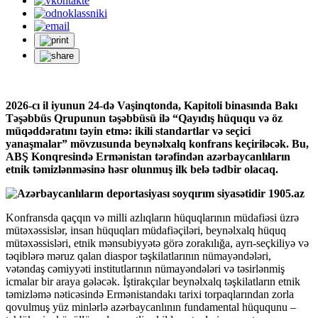
2026-cı il iyunun 24-də Vaşinqtonda, Kapitoli binasında Bakı
Təşəbbüs Qrupunun təşəbbüsü ilə “Qayıdış hüququ və öz
müqəddəratını təyin etmə: ikili standartlar və seçici
yanaşmalar” mövzusunda beynəlxalq konfrans keçiriləcək. Bu,
ABŞ Konqresində Ermənistan tərəfindən azərbaycanlıların
etnik təmizlənməsinə həsr olunmuş ilk belə tədbir olacaq.
Konfransda qaçqın və milli azlıqların hüquqlarının müdafiəsi üzrə
mütəxəssislər, insan hüquqları müdafiəçiləri, beynəlxalq hüquq
mütəxəssisləri, etnik mənsubiyyətə görə zorakılığa, ayrı-seçkiliyə və
təqiblərə məruz qalan diaspor təşkilatlarının nümayəndələri,
vətəndaş cəmiyyəti institutlarının nümayəndələri və təsirlənmiş
icmalar bir araya gələcək. İştirakçılar beynəlxalq təşkilatların etnik
təmizləmə nəticəsində Ermənistandakı tarixi torpaqlarından zorla
qovulmuş yüz minlərlə azərbaycanlının fundamental hüququnu –