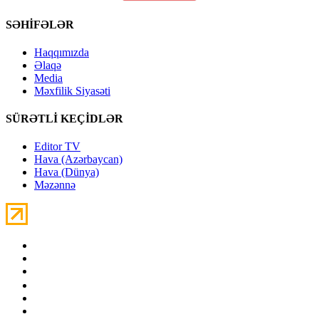
SƏHİFƏLƏR
Haqqımızda
Əlaqə
Media
Məxfilik Siyasəti
SÜRƏTLİ KEÇİDLƏR
Editor TV
Hava (Azərbaycan)
Hava (Dünya)
Məzənnə