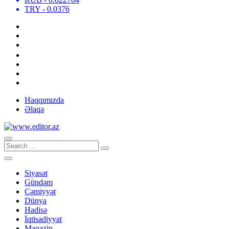
TRY
- 0.0376
Haqqımızda
Əlaqə
Siyasət
Gündəm
Cəmiyyət
Dünya
Hadisə
İqtisadiyyat
Maqazin