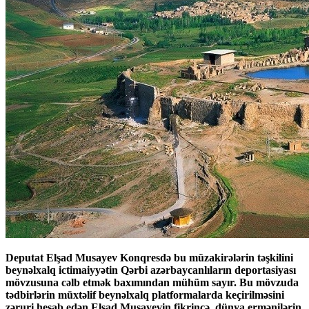
Deputat Elşad Musayev Konqresdə bu müzakirələrin təşkilini
beynəlxalq ictimaiyyətin Qərbi azərbaycanlıların deportasiyası
mövzusuna cəlb etmək baxımından mühüm sayır. Bu mövzuda
tədbirlərin müxtəlif beynəlxalq platformalarda keçirilməsini
zəruri hesab edən Elşad Musayevin fikrincə, dünya ermənilərin