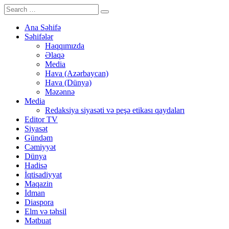
Ana Səhifə
Səhifələr
Haqqımızda
Əlaqə
Media
Hava (Azərbaycan)
Hava (Dünya)
Məzənnə
Media
Redaksiya siyasəti və peşə etikası qaydaları
Editor TV
Siyasət
Gündəm
Cəmiyyət
Dünya
Hadisə
İqtisadiyyat
Maqazin
İdman
Diaspora
Elm və təhsil
Mətbuat