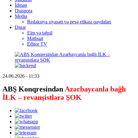
İdman
Diaspora
Media
Redaksiya siyasəti və peşə etikası qaydaları
Digər
Elm və təhsil
Mətbuat
Editor TV
24.06.2026 - 11:33
ABŞ Konqresindən
Azərbaycanla bağlı
İLK – revanşistlərə ŞOK