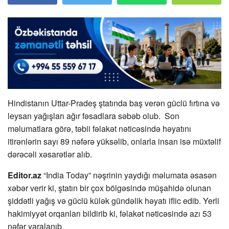
Hindistanın Uttar-Pradeş ştatında baş verən güclü fırtına və
leysan yağışları ağır fəsadlara səbəb olub. Son
məlumatlara görə, təbii fəlakət nəticəsində həyatını
itirənlərin sayı 89 nəfərə yüksəlib, onlarla insan isə müxtəlif
dərəcəli xəsarətlər alıb.
Editor.az
“India Today” nəşrinin yaydığı məlumata əsasən
xəbər verir ki, ştatın bir çox bölgəsində müşahidə olunan
şiddətli yağış və güclü külək gündəlik həyatı iflic edib. Yerli
hakimiyyət orqanları bildirib ki, fəlakət nəticəsində azı 53
nəfər yaralanıb.