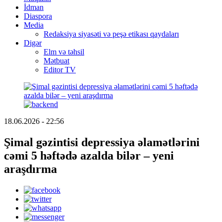
İdman
Diaspora
Media
Redaksiya siyasəti və peşə etikası qaydaları
Digər
Elm və təhsil
Mətbuat
Editor TV
18.06.2026 - 22:56
Şimal gəzintisi depressiya əlamətlərini
cəmi 5 həftədə azalda bilər – yeni
araşdırma