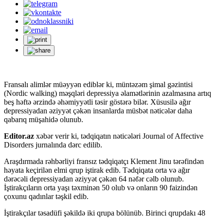
Fransalı alimlər müəyyən ediblər ki, müntəzəm şimal gəzintisi
(Nordic walking) məşqləri depressiya əlamətlərinin azalmasına artıq
beş həftə ərzində əhəmiyyətli təsir göstərə bilər. Xüsusilə ağır
depressiyadan əziyyət çəkən insanlarda müsbət nəticələr daha
qabarıq müşahidə olunub.
Editor.az
xəbər verir ki, tədqiqatın nəticələri Journal of Affective
Disorders jurnalında dərc edilib.
Araşdırmada rəhbərliyi fransız tədqiqatçı Klement Jinu tərəfindən
həyata keçirilən elmi qrup iştirak edib. Tədqiqata orta və ağır
dərəcəli depressiyadan əziyyət çəkən 64 nəfər cəlb olunub.
İştirakçıların orta yaşı təxminən 50 olub və onların 90 faizindən
çoxunu qadınlar təşkil edib.
İştirakçılar təsadüfi şəkildə iki qrupa bölünüb. Birinci qrupdakı 48