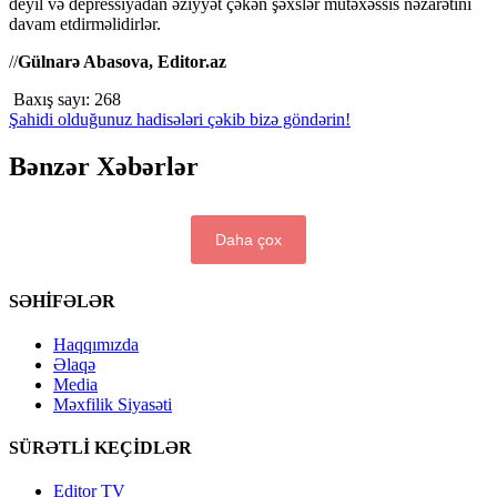
deyil və depressiyadan əziyyət çəkən şəxslər mütəxəssis nəzarətini
davam etdirməlidirlər.
//
Gülnarə Abasova, Editor.az
Baxış sayı:
268
Şahidi olduğunuz hadisələri çəkib bizə göndərin!
Bənzər Xəbərlər
Daha çox
SƏHİFƏLƏR
Haqqımızda
Əlaqə
Media
Məxfilik Siyasəti
SÜRƏTLİ KEÇİDLƏR
Editor TV