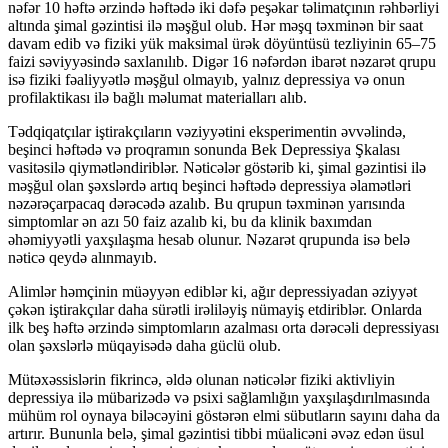
nəfər 10 həftə ərzində həftədə iki dəfə peşəkar təlimatçının rəhbərliyi
altında şimal gəzintisi ilə məşğul olub. Hər məşq təxminən bir saat
davam edib və fiziki yük maksimal ürək döyüntüsü tezliyinin 65–75
faizi səviyyəsində saxlanılıb. Digər 16 nəfərdən ibarət nəzarət qrupu
isə fiziki fəaliyyətlə məşğul olmayıb, yalnız depressiya və onun
profilaktikası ilə bağlı məlumat materialları alıb.
Tədqiqatçılar iştirakçıların vəziyyətini eksperimentin əvvəlində,
beşinci həftədə və proqramın sonunda Bek Depressiya Şkalası
vasitəsilə qiymətləndiriblər. Nəticələr göstərib ki, şimal gəzintisi ilə
məşğul olan şəxslərdə artıq beşinci həftədə depressiya əlamətləri
nəzərəçarpacaq dərəcədə azalıb. Bu qrupun təxminən yarısında
simptomlar ən azı 50 faiz azalıb ki, bu da klinik baxımdan
əhəmiyyətli yaxşılaşma hesab olunur. Nəzarət qrupunda isə belə
nəticə qeydə alınmayıb.
Alimlər həmçinin müəyyən ediblər ki, ağır depressiyadan əziyyət
çəkən iştirakçılar daha sürətli irəliləyiş nümayiş etdiriblər. Onlarda
ilk beş həftə ərzində simptomların azalması orta dərəcəli depressiyası
olan şəxslərlə müqayisədə daha güclü olub.
Mütəxəssislərin fikrincə, əldə olunan nəticələr fiziki aktivliyin
depressiya ilə mübarizədə və psixi sağlamlığın yaxşılaşdırılmasında
mühüm rol oynaya biləcəyini göstərən elmi sübutların sayını daha da
artırır. Bununla belə, şimal gəzintisi tibbi müalicəni əvəz edən üsul