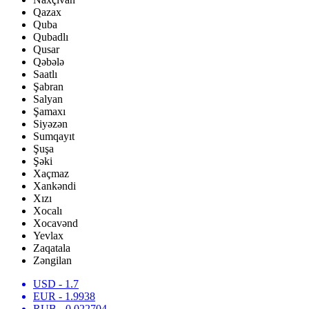
Qazax
Quba
Qubadlı
Qusar
Qəbələ
Saatlı
Şabran
Salyan
Şamaxı
Siyəzən
Sumqayıt
Şuşa
Şəki
Xaçmaz
Xankəndi
Xızı
Xocalı
Xocavənd
Yevlax
Zaqatala
Zəngilan
USD
- 1.7
EUR
- 1.9938
RUB
- 0.022704