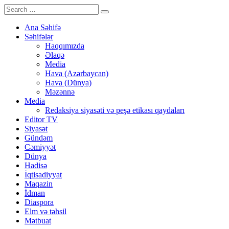
Ana Səhifə
Səhifələr
Haqqımızda
Əlaqə
Media
Hava (Azərbaycan)
Hava (Dünya)
Məzənnə
Media
Redaksiya siyasəti və peşə etikası qaydaları
Editor TV
Siyasət
Gündəm
Cəmiyyət
Dünya
Hadisə
İqtisadiyyat
Maqazin
İdman
Diaspora
Elm və təhsil
Mətbuat