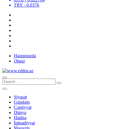
TRY
- 0.0376
Haqqımızda
Əlaqə
Siyasət
Gündəm
Cəmiyyət
Dünya
Hadisə
İqtisadiyyat
Maqazin