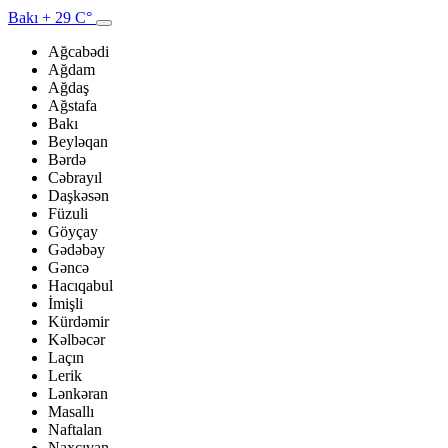
Bakı
+ 29 C°
Ağcabədi
Ağdam
Ağdaş
Ağstafa
Bakı
Beyləqan
Bərdə
Cəbrayıl
Daşkəsən
Füzuli
Göyçay
Gədəbəy
Gəncə
Hacıqabul
İmişli
Kürdəmir
Kəlbəcər
Laçın
Lerik
Lənkəran
Masallı
Naftalan
Naxçıvan