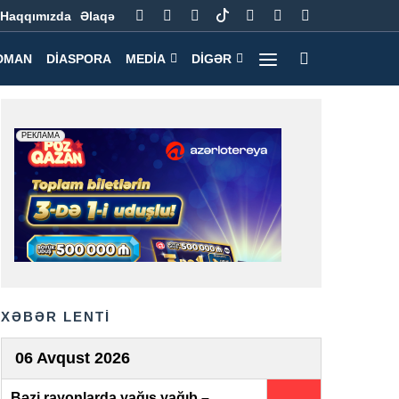
Haqqımızda
Əlaqə
DMAN
DIASPORA
MEDIA
DIGƏR
XƏBƏR LENTİ
06 Avqust 2026
Bəzi rayonlarda yağış yağıb –