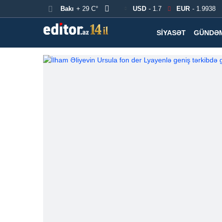
Bakı
+ 29 C°
USD
- 1.7
EUR
- 1.9938
SIYASƏT
GÜNDƏ