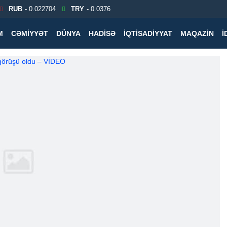
RUB
- 0.022704
TRY
- 0.0376
M
CƏMIYYƏT
DÜNYA
HADISƏ
İQTISADIYYAT
MAQAZIN
İ