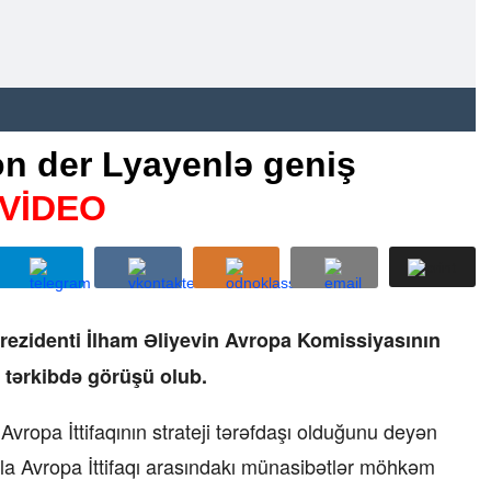
on der Lyayenlə geniş
VİDEO
rezidenti İlham Əliyevin Avropa Komissiyasının
 tərkibdə görüşü olub.
Avropa İttifaqının strateji tərəfdaşı olduğunu deyən
nla Avropa İttifaqı arasındakı münasibətlər möhkəm