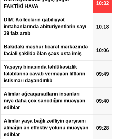
10:32
FAKTİKİ HAVA
DİM: Kolleclərin qabiliyyət
imtahanlarında abituriyentlərin sayı
10:18
39 faiz artıb
Bakıdakı məşhur ticarət mərkəzində
10:06
faciəli şəkildə ölən şəxs usta imiş
Yaşayış binasında təhlükəsizlik
tələblərinə cavab verməyən liftlərin
09:49
istismarı dayandırılıb
Alimlər ağcaqanadların insanları
niyə daha çox sancdığını müəyyən
09:40
ediblər
Alimlər yaşa bağlı zəifliyin qarşısını
almağın ən effektiv yolunu müəyyən
09:28
ediblər