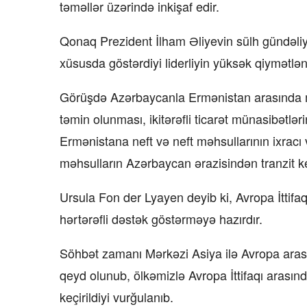
təməllər üzərində inkişaf edir.
Qonaq Prezident İlham Əliyevin sülh gündəliy
xüsusda göstərdiyi liderliyin yüksək qiymətlənd
Görüşdə Azərbaycanla Ermənistan arasında mü
təmin olunması, ikitərəfli ticarət münasibət
Ermənistana neft və neft məhsullarının ixrac
məhsulların Azərbaycan ərazisindən tranzit ke
Ursula Fon der Lyayen deyib ki, Avropa İttif
hərtərəfli dəstək göstərməyə hazırdır.
Söhbət zamanı Mərkəzi Asiya ilə Avropa arası
qeyd olunub, ölkəmizlə Avropa İttifaqı arası
keçirildiyi vurğulanıb.