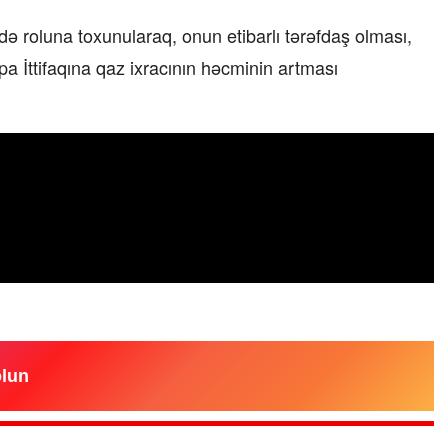
də roluna toxunularaq, onun etibarlı tərəfdaş olması,
a İttifaqına qaz ixracının həcminin artması
olun