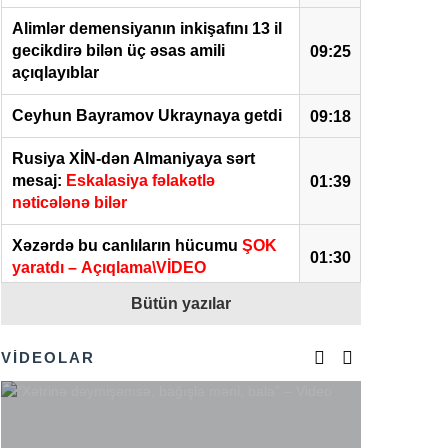
Alimlər demensiyanın inkişafını 13 il
gecikdirə bilən üç əsas amili
09:25
açıqlayıblar
Ceyhun Bayramov Ukraynaya getdi
09:18
Rusiya XİN-dən Almaniyaya sərt
mesaj:
Eskalasiya fəlakətlə
01:39
nəticələnə bilər
Xəzərdə bu canlıların hücumu
ŞOK
01:30
yaratdı – Açıqlama\VİDEO
Bütün yazılar
Bakıda məscid yanıb –
VİDEO
00:41
05 Avqust 2026
VİDEOLAR
Gürcüstan yenidən qaranlığa qərq
23:51
oldu:
genişmiqyaslı elektrik kəsintisi