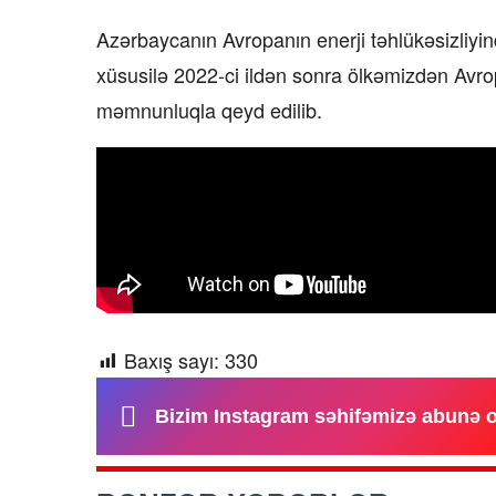
Azərbaycanın Avropanın enerji təhlükəsizliyin
xüsusilə 2022-ci ildən sonra ölkəmizdən Avrop
məmnunluqla qeyd edilib.
Baxış sayı:
330
Bizim Instagram səhifəmizə abunə 