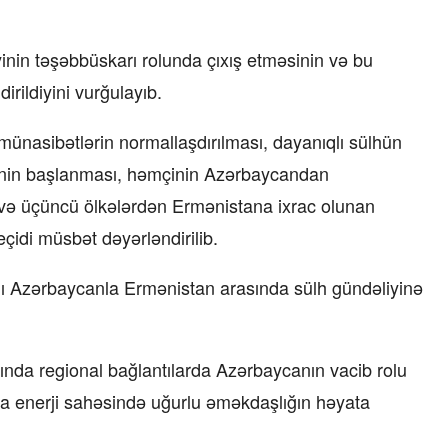
inin təşəbbüskarı rolunda çıxış etməsinin və bu
irildiyini vurğulayıb.
nasibətlərin normallaşdırılması, dayanıqlı sülhün
lərinin başlanması, həmçinin Azərbaycandan
ı və üçüncü ölkələrdən Ermənistana ixrac olunan
çidi müsbət dəyərləndirilib.
aqı Azərbaycanla Ermənistan arasında sülh gündəliyinə
nda regional bağlantılarda Azərbaycanın vacib rolu
nda enerji sahəsində uğurlu əməkdaşlığın həyata