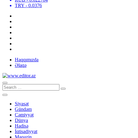
TRY
- 0.0376
Haqqımızda
Əlaqə
Siyasət
Gündəm
Cəmiyyət
Dünya
Hadisə
İqtisadiyyat
Maqazin