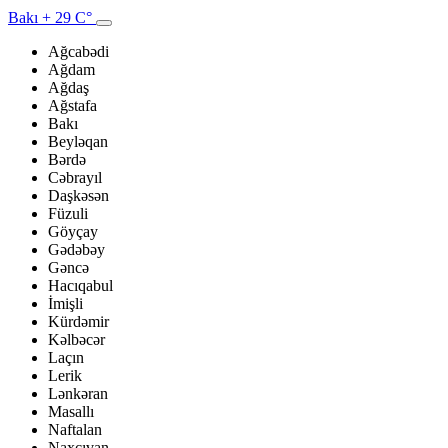
Bakı
+ 29 C°
Ağcabədi
Ağdam
Ağdaş
Ağstafa
Bakı
Beyləqan
Bərdə
Cəbrayıl
Daşkəsən
Füzuli
Göyçay
Gədəbəy
Gəncə
Hacıqabul
İmişli
Kürdəmir
Kəlbəcər
Laçın
Lerik
Lənkəran
Masallı
Naftalan
Naxçıvan