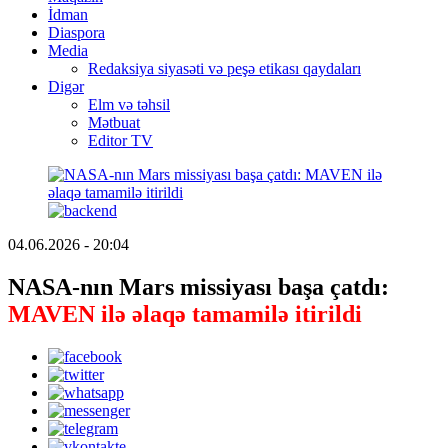
İdman
Diaspora
Media
Redaksiya siyasəti və peşə etikası qaydaları
Digər
Elm və təhsil
Mətbuat
Editor TV
04.06.2026 - 20:04
NASA-nın Mars missiyası başa çatdı:
MAVEN ilə əlaqə tamamilə itirildi