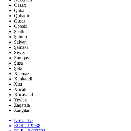
Qazax
Quba
Qubadlı
Qusar
Qəbələ
Saatlı
Şabran
Salyan
Şamaxı
Siyəzən
Sumqayıt
Şuşa
Şəki
Xaçmaz
Xankəndi
Xızı
Xocalı
Xocavənd
Yevlax
Zaqatala
Zəngilan
USD
- 1.7
EUR
- 1.9938
RUB
- 0.022704