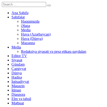
Ana Səhifə
Səhifələr
Haqqımızda
Əlaqə
Media
Hava (Azərbaycan)
Hava (Dünya)
Məzənnə
Media
Redaksiya siyasəti və peşə etikası qaydaları
Editor TV
Siyasət
Gündəm
Cəmiyyət
Dünya
Hadisə
İqtisadiyyat
Maqazin
İdman
Diaspora
Elm və təhsil
Mətbuat