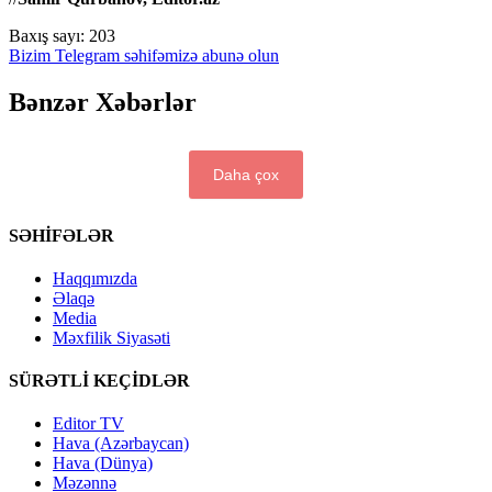
Baxış sayı:
203
Bizim Telegram səhifəmizə abunə olun
Bənzər Xəbərlər
Daha çox
SƏHİFƏLƏR
Haqqımızda
Əlaqə
Media
Məxfilik Siyasəti
SÜRƏTLİ KEÇİDLƏR
Editor TV
Hava (Azərbaycan)
Hava (Dünya)
Məzənnə