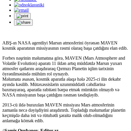
ABŞ-ın NASA agentliyi Marsın atmosferini öyrənən MAVEN
kosmik aparatının missiyasının rəsmi olaraq başa çatdığını elan edib.
Forbes nəşrinin məlumatına görə, MAVEN (Mars Atmosphere and
Volatile Evolution) aparatı 11 ildən artıq müddətdə Marsın yuxarı
atmosfer qatlarını araşdıraraq Qırmızı Planetin iqlim tarixinin
öyrənilməsində mühüm rol oynayıb.
Məlumata əsasən, kosmik aparatla əlaqə hələ 2025-ci ilin dekabr
ayında kəsilib. Mütəxəssislərin uzunmüddətli cəhdlərinə
baxmayaraq, aparatla rabitəni bərpa etmək mümkün olmayıb və
NASA missiyanın başa çatdığını rəsmən təsdiqləyib.
2013-cü ildə buraxılan MAVEN missiyası Mars atmosferinin
zamanla necə dəyişdiyini araşdırırdı. Topladığı məlumatlar planetin
keçmişdə daha isti və rütubətli şəraitə malik olub-olmadığını
anlamağa kömək edib.
//
Samir Qurbanov, Editor.az