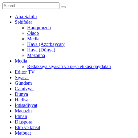
Ana Səhifə
Səhifələr
Haqqımızda
Əlaqə
Media
Hava (Azərbaycan)
Hava (Dünya)
Məzənnə
Media
Redaksiya siyasəti və peşə etikası qaydaları
Editor TV
Siyasət
Gündəm
Cəmiyyət
Dünya
Hadisə
İqtisadiyyat
Maqazin
İdman
Diaspora
Elm və təhsil
Mətbuat