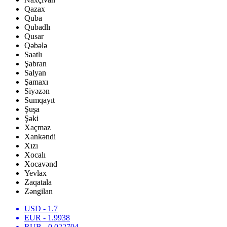
Qazax
Quba
Qubadlı
Qusar
Qəbələ
Saatlı
Şabran
Salyan
Şamaxı
Siyəzən
Sumqayıt
Şuşa
Şəki
Xaçmaz
Xankəndi
Xızı
Xocalı
Xocavənd
Yevlax
Zaqatala
Zəngilan
USD
- 1.7
EUR
- 1.9938
RUB
- 0.022704