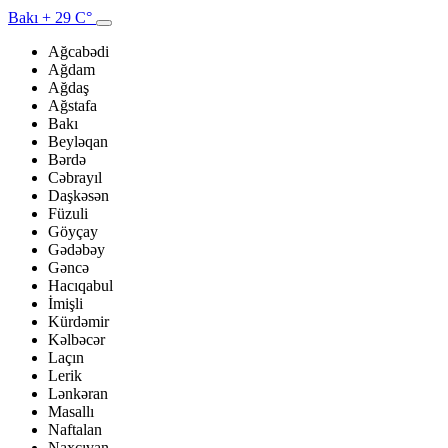
Bakı
+ 29 C°
Ağcabədi
Ağdam
Ağdaş
Ağstafa
Bakı
Beyləqan
Bərdə
Cəbrayıl
Daşkəsən
Füzuli
Göyçay
Gədəbəy
Gəncə
Hacıqabul
İmişli
Kürdəmir
Kəlbəcər
Laçın
Lerik
Lənkəran
Masallı
Naftalan
Naxçıvan