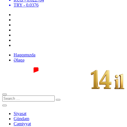
TRY
- 0.0376
Haqqımızda
Əlaqə
Siyasət
Gündəm
Cəmiyyət