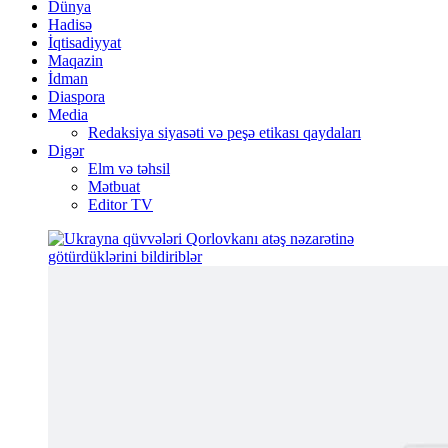
Dünya
Hadisə
İqtisadiyyat
Maqazin
İdman
Diaspora
Media
Redaksiya siyasəti və peşə etikası qaydaları
Digər
Elm və təhsil
Mətbuat
Editor TV