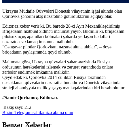
Ukrayna Müdafiə Qüvvələri Donetsk vilayətinin işğal altında olan
Qorlovka şəhərini atəş nəzarətinə götürdüklərini açıqlayıblar.
Editor.az xəbər verir ki, Bu barədə 28-ci Ayrı Mexanikləşdirilmiş
Briqadanın mətbuat xidməti məlumat yayıb. Bildirilir ki, briqadanın
pilotsuz uçuş aparatları bölmələri şəhərdə yerləşən hədəfləri
nəzarətdə saxlamaq imkanına nail olub.
“Cəngavər pilotlar Qorlovkanı nəzarət altına alıblar”, – deyə
briqadanın paylaşımında qeyd olunub.
Məlumata görə, Ukrayna qüvvələri şəhər ərazisində Rusiya
ordusunun hərəkətlərini izləmək və zərurət yarandıqda onlara
zərbələr endirmək imkanına malikdir.
Qeyd edək ki, Qorlovka 2014-cü ildən Rusiya tərəfindən
dəstəklənən qüvvələrin nəzarəti altındadır və Donetsk vilayətində
strateji əhəmiyyətə malik yaşayış məntəqələrindən biri hesab olunur.
//
Samir Qurbanov, Editor.az
Baxış sayı:
212
Bizim Telegram səhifəmizə abunə olun
Bənzər Xəbərlər