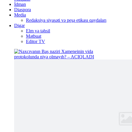
İdman
Diaspora
Media
Redaksiya siyasəti və peşə etikası qaydaları
Digər
Elm və təhsil
Mətbuat
Editor TV