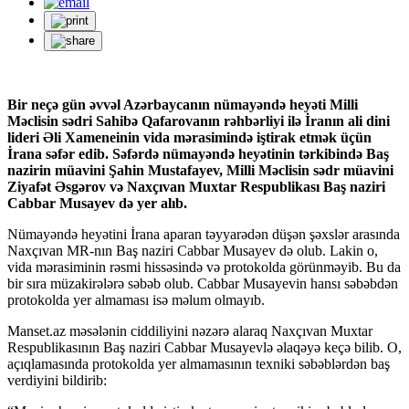
Bir neçə gün əvvəl Azərbaycanın nümayəndə heyəti Milli
Məclisin sədri Sahibə Qafarovanın rəhbərliyi ilə İranın ali dini
lideri Əli Xameneinin vida mərasimində iştirak etmək üçün
İrana səfər edib. Səfərdə nümayəndə heyətinin tərkibində Baş
nazirin müavini Şahin Mustafayev, Milli Məclisin sədr müavini
Ziyafət Əsgərov və Naxçıvan Muxtar Respublikası Baş naziri
Cabbar Musayev də yer alıb.
Nümayəndə heyətini İrana aparan təyyarədən düşən şəxslər arasında
Naxçıvan MR-nın Baş naziri Cabbar Musayev də olub. Lakin o,
vida mərasiminin rəsmi hissəsində və protokolda görünməyib. Bu da
bir sıra müzakirələrə səbəb olub. Cabbar Musayevin hansı səbəbdən
protokolda yer almaması isə məlum olmayıb.
Manset.az məsələnin ciddiliyini nəzərə alaraq Naxçıvan Muxtar
Respublikasının Baş naziri Cabbar Musayevlə əlaqəyə keçə bilib. O,
açıqlamasında protokolda yer almamasının texniki səbəblərdən baş
verdiyini bildirib: