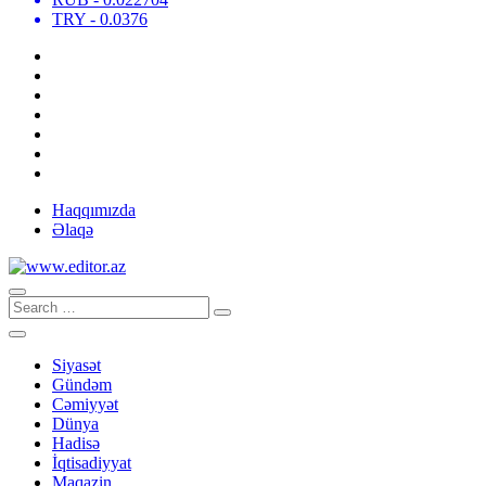
TRY
- 0.0376
Haqqımızda
Əlaqə
Siyasət
Gündəm
Cəmiyyət
Dünya
Hadisə
İqtisadiyyat
Maqazin