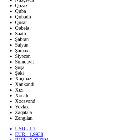
Qazax
Quba
Qubadlı
Qusar
Qəbələ
Saatlı
Şabran
Salyan
Şamaxı
Siyəzən
Sumqayıt
Şuşa
Şəki
Xaçmaz
Xankəndi
Xızı
Xocalı
Xocavənd
Yevlax
Zaqatala
Zəngilan
USD
- 1.7
EUR
- 1.9938
RUB
- 0.022704