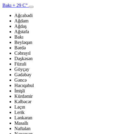
Bakı
+ 29 C°
Ağcabədi
Ağdam
Ağdaş
Ağstafa
Bakı
Beyləqan
Bərdə
Cəbrayıl
Daşkəsən
Füzuli
Göyçay
Gədəbəy
Gəncə
Hacıqabul
İmişli
Kürdəmir
Kəlbəcər
Laçın
Lerik
Lənkəran
Masallı
Naftalan
Naxçıvan