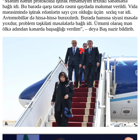
“Mənim həmin protokolda iştirak etməməyim texniki səbəblərlə
bağlı idi. Bu barədə qarşı tərəfə rəsmi qaydada məlumat verildi. Vida
mərasimində iştirak edənlərin sayı çox olduğu üçün sıxlıq var idi.
Avtomobillər də hissə-hissə buraxılırdı. Burada hansısa siyasi məsələ
yoxdur, problem təşkilati məsələlərlə bağlı idi. Ümumi olaraq mən
ölkə adından kənarda başsağlığı verdim”, – deyə Baş nazir bildirib.