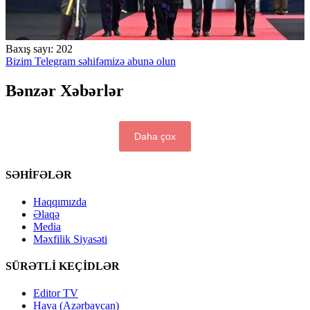
Baxış sayı:
202
Bizim Telegram səhifəmizə abunə olun
Bənzər Xəbərlər
Daha çox
SƏHİFƏLƏR
Haqqımızda
Əlaqə
Media
Məxfilik Siyasəti
SÜRƏTLİ KEÇİDLƏR
Editor TV
Hava (Azərbaycan)