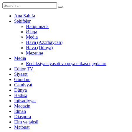
Ana Səhifə
Səhifələr
Haqqımızda
Əlaqə
Media
Hava (Azərbaycan)
Hava (Dünya)
Məzənnə
Media
Redaksiya siyasəti və peşə etikası qaydaları
Editor TV
Siyasət
Gündəm
Cəmiyyət
Dünya
Hadisə
İqtisadiyyat
Maqazin
İdman
Diaspora
Elm və təhsil
Mətbuat