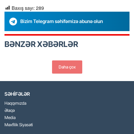
Baxış sayı:
289
Bizim Telegram səhifəmizə abunə olun
BƏNZƏR XƏBƏRLƏR
Daha çox
SƏHİFƏLƏR
Haqqımızda
Əlaqə
Media
Məxfilik Siyasəti