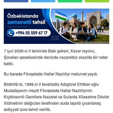
7 iyul 2026-cı il tarixində Bakı şəhəri, Xəzər rayonu,
Şüvəlan qəsəbəsində dənizdə nəzarətsiz ərazidə bir nəfər
batıb.
Bu barədə Fövqəladə Hallar Nazirliyi məlumat yayıb.
Bildirilib ki, 1998-ci il təvəllüdlü Adıgözəl Ehtibar oğlu
Mustafayevin meyiti Fövqəladə Hallar Nazirliyinin
Kiçikhəcmli Gəmilərə Nəzarət və Sularda Xilasetmə Dövlət
Xidmətinin dalğıcları tərəfindən suda tapılıb çıxarılaraq
aidiyyəti üzrə təhvil verilib.