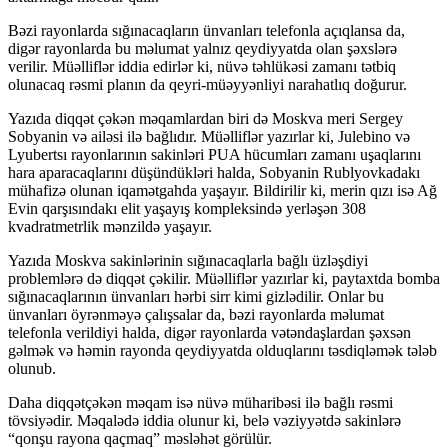
Bəzi rayonlarda sığınacaqların ünvanları telefonla açıqlansa da,
digər rayonlarda bu məlumat yalnız qeydiyyatda olan şəxslərə
verilir. Müəlliflər iddia edirlər ki, nüvə təhlükəsi zamanı tətbiq
olunacaq rəsmi planın da qeyri-müəyyənliyi narahatlıq doğurur.
Yazıda diqqət çəkən məqamlardan biri də Moskva meri Sergey
Sobyanin və ailəsi ilə bağlıdır. Müəlliflər yazırlar ki, Julebino və
Lyubertsı rayonlarının sakinləri PUA hücumları zamanı uşaqlarını
hara aparacaqlarını düşündükləri halda, Sobyanin Rublyovkadakı
mühafizə olunan iqamətgahda yaşayır. Bildirilir ki, merin qızı isə Ağ
Evin qarşısındakı elit yaşayış kompleksində yerləşən 308
kvadratmetrlik mənzildə yaşayır.
Yazıda Moskva sakinlərinin sığınacaqlarla bağlı üzləşdiyi
problemlərə də diqqət çəkilir. Müəlliflər yazırlar ki, paytaxtda bomba
sığınacaqlarının ünvanları hərbi sirr kimi gizlədilir. Onlar bu
ünvanları öyrənməyə çalışsalar da, bəzi rayonlarda məlumat
telefonla verildiyi halda, digər rayonlarda vətəndaşlardan şəxsən
gəlmək və həmin rayonda qeydiyyatda olduqlarını təsdiqləmək tələb
olunub.
Daha diqqətçəkən məqam isə nüvə müharibəsi ilə bağlı rəsmi
tövsiyədir. Məqalədə iddia olunur ki, belə vəziyyətdə sakinlərə
“qonşu rayona qaçmaq” məsləhət görülür.