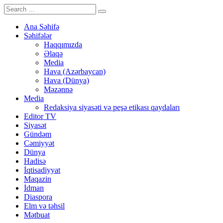
Ana Səhifə
Səhifələr
Haqqımızda
Əlaqə
Media
Hava (Azərbaycan)
Hava (Dünya)
Məzənnə
Media
Redaksiya siyasəti və peşə etikası qaydaları
Editor TV
Siyasət
Gündəm
Cəmiyyət
Dünya
Hadisə
İqtisadiyyat
Maqazin
İdman
Diaspora
Elm və təhsil
Mətbuat