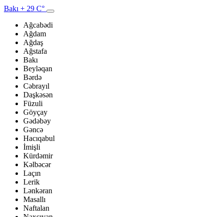
Bakı
+ 29 C°
Ağcabədi
Ağdam
Ağdaş
Ağstafa
Bakı
Beyləqan
Bərdə
Cəbrayıl
Daşkəsən
Füzuli
Göyçay
Gədəbəy
Gəncə
Hacıqabul
İmişli
Kürdəmir
Kəlbəcər
Laçın
Lerik
Lənkəran
Masallı
Naftalan
Naxçıvan