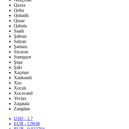
Qazax
Quba
Qubadlı
Qusar
Qəbələ
Saatlı
Şabran
Salyan
Şamaxı
Siyəzən
Sumqayıt
Şuşa
Şəki
Xaçmaz
Xankəndi
Xızı
Xocalı
Xocavənd
Yevlax
Zaqatala
Zəngilan
USD
- 1.7
EUR
- 1.9938
RUB
- 0.022704