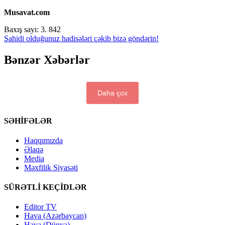
Musavat.com
Baxış sayı:
3. 842
Şahidi olduğunuz hadisələri çəkib bizə göndərin!
Bənzər Xəbərlər
Daha çox
SƏHİFƏLƏR
Haqqımızda
Əlaqə
Media
Məxfilik Siyasəti
SÜRƏTLİ KEÇİDLƏR
Editor TV
Hava (Azərbaycan)
Hava (Dünya)