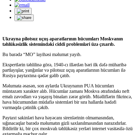
Ukrayna pilotsuz uçuş aparatlarının hücumları Moskvanın
təhlükəsizlik sistemindəki ciddi problemləri üzə çıxarıb.
Bu barədə “MO” layihəsi məlumat yayıb.
Ekspertlərin təhlilinə görə, 1940-cı illərdən bəri ilk dəfə müharibə
partlayışlar, yanğınlar və pilotsuz uçuş aparatlarının hücumları ilə
Rusiya paytaxtına qədər gəlib çatıb.
Məlumata əsasən, son aylarda Ukraynanın PUA hücumları
müntəzəm xarakter alıb. Hücumlar zamanı Moskva ətrafındakı neft
emalı zavodları və yaşayış binaları zərər görüb. Müəlliflərin fikrincə,
hava hücumundan müdafiə sistemləri bir sıra hallarda hədəfi
vurmaqda çətinlik çəkib.
Paytaxt sakinləri hava həyəcanı sirenlərinin olmamasından,
sığınacaqlar barədə məlumatın gizli saxlanılmasından narazıdırlar.
Bildirilir ki, bir çox moskvalı təhlükəsiz yerləri internet vasitəsilə özü
axtarmağa məcbur qalır.