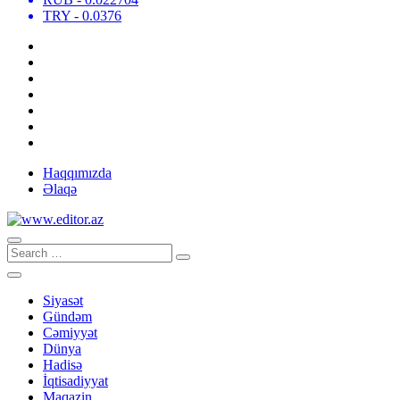
TRY
- 0.0376
Haqqımızda
Əlaqə
Siyasət
Gündəm
Cəmiyyət
Dünya
Hadisə
İqtisadiyyat
Maqazin