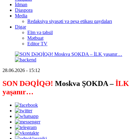
İdman
Diaspora
Media
Redaksiya siyasəti və peşə etikası qaydaları
Digər
Elm və təhsil
Mətbuat
Editor TV
28.06.2026 - 15:12
SON DƏQİQƏ!
Moskva ŞOKDA –
İLK
yaşanır…