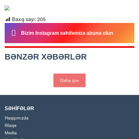
Baxış sayı:
205
Bizim Instagram səhifəmizə abunə olun
BƏNZƏR XƏBƏRLƏR
Daha çox
SƏHİFƏLƏR
Haqqımızda
Əlaqə
Media