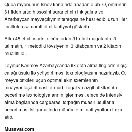
Quba rayonunun İsnov kəndində anadan olub. O, ömrünün
61 ildən artıq hissəsini aqrar elmin inkişafına və
Azərbaycan meyvəçiliyinin tərəqqisinə həsr edib, uzun illər
institutda səmərəli elmi fəaliyyət göstərib.
Alim 45 elmi əsərin, o cümlədən 31 elmi məqalənin, 3
təlimatın, 1 metodiki tövsiyənin, 3 kitabçanın və 2 kitabın
müəllifi idi.
Teymur Kərimov Azərbaycanda ilk dəfə alma tinglərinin qış
calağı üsulu ilə yetişdirilməsi texnologiyasını hazırlayıb. O,
meyvə bitkiləri üçün optimal əkin sxemlərinin
müəyyənləşdirilməsi, armud, zoğal və əzgil bitkilərinin
becərilmə texnologiyalarının işlənməsi, eləcə də intensiv
alma bağlarında cərgəarası torpağın müasir üsullarla
becərilməsi istiqamətində mühüm elmi nailiyyətlərə imza
atıb.
Musavat.com