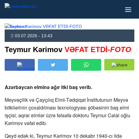
03.07.2026 - 13:43
Teymur Kərimov
VƏFAT ETDİ-
FOTO
Azərbaycan elminə ağır itki baş verib.
Meyvəçilik və Çayçılıq Elmi-Tədqiqat İnstitutunun Meyvə
bitkilərinin çoxaldılması texnologiyası şöbəsinin baş elmi
işçisi, aqrar elmlər üzrə fəlsəfə doktoru Teymur Cəlal oğlu
Kərimov vəfat edib.
Qeyd edək ki, Teymur Kərimov 10 dekabr 1940-cı ildə