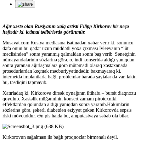
Ağır xəstə olan Rusiyanın xalq artisti Filipp Kirkorov bir neçə
həftədir ki, ictimai tədbirlərdə görünmür.
Musavat.com Rusiya mediasına isatinadən xəbər verir ki, sonuncu
dəfə onun bu qədər uzun müddətli yoxa çıxması İvleevanın “lüt
məclisindən” sonra yaranmış qalmaldan sonra baş verib. Sənətçinin
nümayəndələrinin sözlərinə görə, o, indi konsertdə aldığı yanıqdan
sonra yaranan ağırlaşmalara görə mütəmadi olaraq xəstəxanada
prosedurlardan keçmək məcburiyyətindədir, baxmayaraq ki,
internetdə implantlarla bağlı problemlər barədə şayiələr də var, lakin
bu, təsdiqini tapmayıb.
Xatırladaq ki, Kirkorova dirsək oynağının iltihabı – bursit diaqnozu
qoyulub. Xəstəlik müğənninin konsert zamanı pirotexniki
effektlərdən qolundan aldığı yanıqdan sonra yaranıb.Həkimlərin
sözlərinə görə, şəkərli diabetdən əziyyət çəkən Kirkorovda sepsis
riski mövcuddur. Ən pis halda bu, amputasiyaya səbəb ola bilər.
Kirkorovun sağalması ilə bağlı proqnozlar birmənalı deyil.