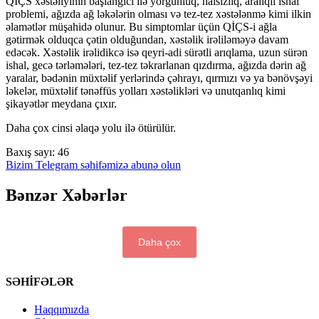
QİÇS xəstəliyinin başlanğıcı ilə yorğunluq, halsızlıq, aralıqlı ishal
problemi, ağızda ağ ləkələrin olması və tez-tez xəstələnmə kimi ilkin
əlamətlər müşahidə olunur. Bu simptomlar üçün QİÇS-i ağla
gətirmək olduqca çətin olduğundan, xəstəlik irəliləməyə davam
edəcək. Xəstəlik irəlidikcə isə qeyri-adi sürətli arıqlama, uzun sürən
ishal, gecə tərləmələri, tez-tez təkrarlanan qızdırma, ağızda dərin ağ
yaralar, bədənin müxtəlif yerlərində çəhrayı, qırmızı və ya bənövşəyi
ləkelər, müxtəlif tənəffüs yolları xəstəlikləri və unutqanlıq kimi
şikayətlər meydana çıxır.
Daha çox cinsi əlaqə yolu ilə ötürülür.
Baxış sayı:
46
Bizim Telegram səhifəmizə abunə olun
Bənzər Xəbərlər
Daha çox
SƏHİFƏLƏR
Haqqımızda