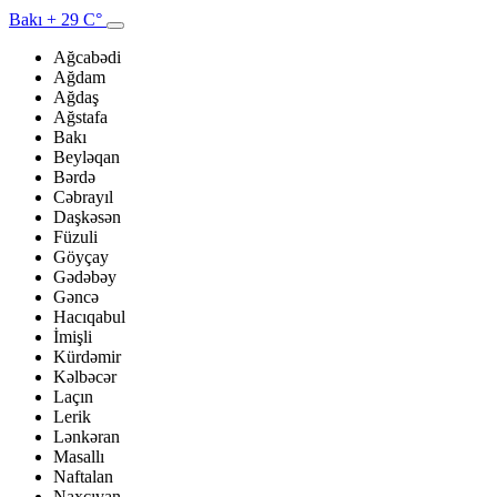
Bakı
+ 29 C°
Ağcabədi
Ağdam
Ağdaş
Ağstafa
Bakı
Beyləqan
Bərdə
Cəbrayıl
Daşkəsən
Füzuli
Göyçay
Gədəbəy
Gəncə
Hacıqabul
İmişli
Kürdəmir
Kəlbəcər
Laçın
Lerik
Lənkəran
Masallı
Naftalan
Naxçıvan