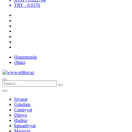
TRY
- 0.0376
Haqqımızda
Əlaqə
Siyasət
Gündəm
Cəmiyyət
Dünya
Hadisə
İqtisadiyyat
Maqazin