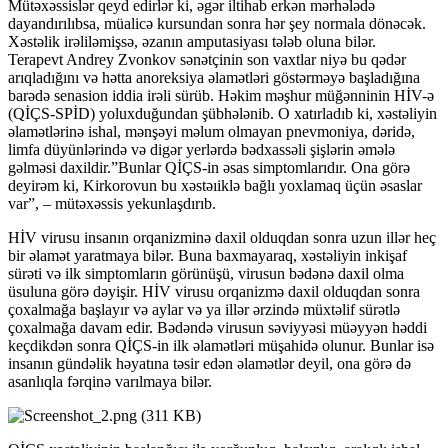
Mütəxəssislər qeyd edirlər ki, əgər iltihab erkən mərhələdə
dayandırılıbsa, müalicə kursundan sonra hər şey normala dönəcək.
Xəstəlik irəliləmişsə, əzanın amputasiyası tələb oluna bilər.
Terapevt Andrey Zvonkov sənətçinin son vaxtlar niyə bu qədər
arıqladığını və hətta anoreksiya əlamətləri göstərməyə başladığına
barədə senasion iddia irəli sürüb. Həkim məşhur müğənninin HİV-ə
(QİÇS-SPİD) yoluxduğundan şübhələnib. O xatırladıb ki, xəstəliyin
əlamətlərinə ishal, mənşəyi məlum olmayan pnevmoniya, dəridə,
limfa düyünlərində və digər yerlərdə bədxassəli şişlərin əmələ
gəlməsi daxildir.”Bunlar QİÇS-in əsas simptomlarıdır. Ona görə
deyirəm ki, Kirkorovun bu xəstəıiklə bağlı yoxlamaq üçün əsaslar
var”, – mütəxəssis yekunlaşdırıb.
HİV virusu insanın orqanizminə daxil olduqdan sonra uzun illər heç
bir əlamət yaratmaya bilər. Buna baxmayaraq, xəstəliyin inkişaf
sürəti və ilk simptomların görünüşü, virusun bədənə daxil olma
üsuluna görə dəyişir. HİV virusu orqanizmə daxil olduqdan sonra
çoxalmağa başlayır və aylar və ya illər ərzində müxtəlif sürətlə
çoxalmağa davam edir. Bədəndə virusun səviyyəsi müəyyən həddi
keçdikdən sonra QİÇS-in ilk əlamətləri müşahidə olunur. Bunlar isə
insanın gündəlik həyatına təsir edən əlamətlər deyil, ona görə də
asanlıqla fərqinə varılmaya bilər.