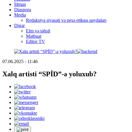
İdman
Diaspora
Media
Redaksiya siyasəti və peşə etikası qaydaları
Digər
Elm və təhsil
Mətbuat
Editor TV
07.06.2025 - 11:46
Xalq artisti “SPİD”-ə yoluxub?