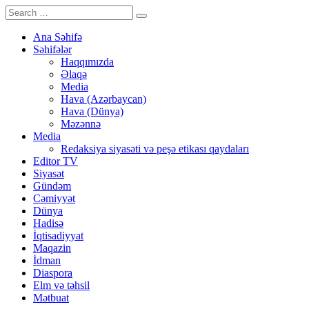
Ana Səhifə
Səhifələr
Haqqımızda
Əlaqə
Media
Hava (Azərbaycan)
Hava (Dünya)
Məzənnə
Media
Redaksiya siyasəti və peşə etikası qaydaları
Editor TV
Siyasət
Gündəm
Cəmiyyət
Dünya
Hadisə
İqtisadiyyat
Maqazin
İdman
Diaspora
Elm və təhsil
Mətbuat