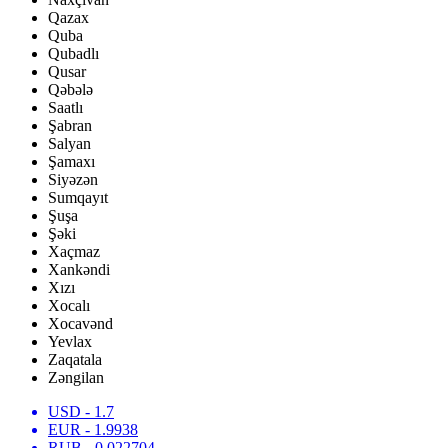
Qazax
Quba
Qubadlı
Qusar
Qəbələ
Saatlı
Şabran
Salyan
Şamaxı
Siyəzən
Sumqayıt
Şuşa
Şəki
Xaçmaz
Xankəndi
Xızı
Xocalı
Xocavənd
Yevlax
Zaqatala
Zəngilan
USD
- 1.7
EUR
- 1.9938
RUB
- 0.022704