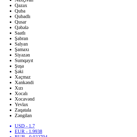
Qazax
Quba
Qubadlı
Qusar
Qəbələ
Saatlı
Şabran
Salyan
Şamaxı
Siyəzən
Sumqayıt
Şuşa
Şəki
Xaçmaz
Xankəndi
Xızı
Xocalı
Xocavənd
Yevlax
Zaqatala
Zəngilan
USD
- 1.7
EUR
- 1.9938
RUB
- 0.022704