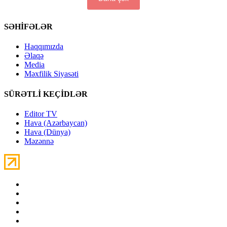
SƏHİFƏLƏR
Haqqımızda
Əlaqə
Media
Məxfilik Siyasəti
SÜRƏTLİ KEÇİDLƏR
Editor TV
Hava (Azərbaycan)
Hava (Dünya)
Məzənnə