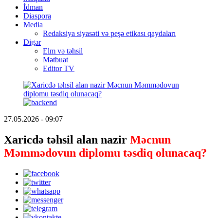
İdman
Diaspora
Media
Redaksiya siyasəti və peşə etikası qaydaları
Digər
Elm və təhsil
Mətbuat
Editor TV
27.05.2026 - 09:07
Xaricdə təhsil alan nazir
Məcnun
Məmmədovun diplomu
təsdiq olunacaq?