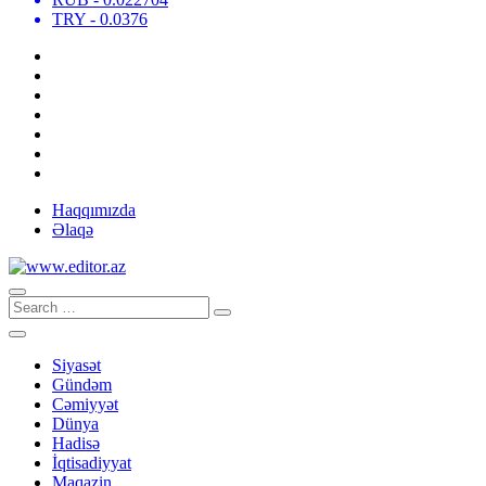
TRY
- 0.0376
Haqqımızda
Əlaqə
Siyasət
Gündəm
Cəmiyyət
Dünya
Hadisə
İqtisadiyyat
Maqazin