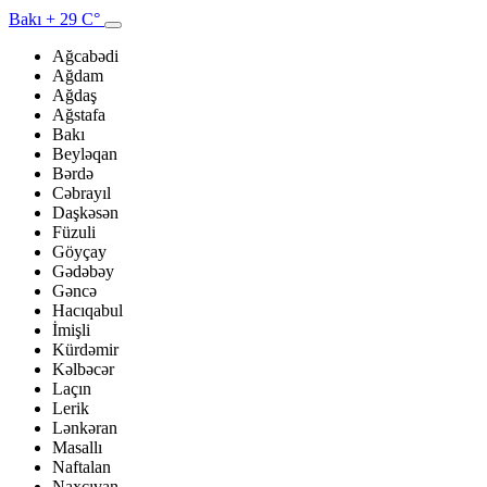
Bakı
+ 29 C°
Ağcabədi
Ağdam
Ağdaş
Ağstafa
Bakı
Beyləqan
Bərdə
Cəbrayıl
Daşkəsən
Füzuli
Göyçay
Gədəbəy
Gəncə
Hacıqabul
İmişli
Kürdəmir
Kəlbəcər
Laçın
Lerik
Lənkəran
Masallı
Naftalan
Naxçıvan