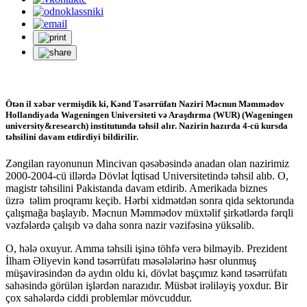
Ötən il xəbər vermişdik ki, Kənd Təsərrüfatı Naziri Məcnun Məmmədov
Hollandiyada Wageningen Universiteti və Araşdırma (WUR) (Wageningen
university&research) institutunda təhsil alır. Nazirin hazırda 4-cü kursda
təhsilini davam etdirdiyi bildirilir.
Zəngilan rayonunun Mincivan qəsəbəsində anadan olan nazirimiz
2000-2004-cü illərdə Dövlət İqtisad Universitetində təhsil alıb. O,
magistr təhsilini Pakistanda davam etdirib. Amerikada biznes
üzrə təlim proqramı keçib. Hərbi xidmətdən sonra qida sektorunda
çalışmağa başlayıb. Məcnun Məmmədov müxtəlif şirkətlərdə fərqli
vəzfələrdə çalışıb və daha sonra nazir vəzifəsinə yüksəlib.
O, hələ oxuyur. Amma təhsili işinə töhfə verə bilməyib. Prezident
İlham Əliyevin kənd təsərrüfatı məsələlərinə həsr olunmuş
müşavirəsindən də aydın oldu ki, dövlət başçımız kənd təsərrüfatı
sahəsində görülən işlərdən narazıdır. Müsbət irəliləyiş yoxdur. Bir
çox sahələrdə ciddi problemlər mövcuddur.