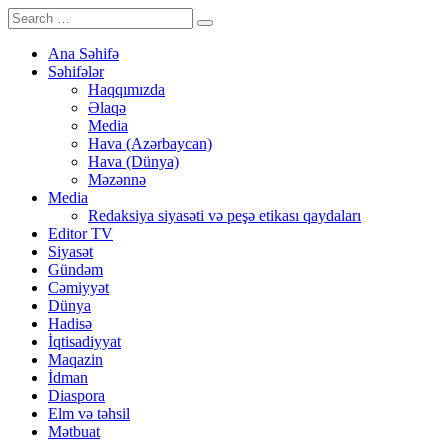
Ana Səhifə
Səhifələr
Haqqımızda
Əlaqə
Media
Hava (Azərbaycan)
Hava (Dünya)
Məzənnə
Media
Redaksiya siyasəti və peşə etikası qaydaları
Editor TV
Siyasət
Gündəm
Cəmiyyət
Dünya
Hadisə
İqtisadiyyat
Maqazin
İdman
Diaspora
Elm və təhsil
Mətbuat