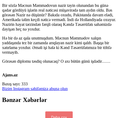
Bir sözlə Məcnun Məmmədovun nazir təyin olunandan bu günə
qədər gördüyü işlərin real nəticəsi müşavirədə tam aydın oldu. Bəs
görəsən Nazir nə düşünür? Bakıda oxudu, Pakistanda davam elədi,
Amerikada təlim keçdi nəticə vermədi. İndi də Hollandiyada oxuyur.
Nazirin həyat tərzindən fərqli olaraq Kəndə Təsərrüfatı sahəmizdə
dəyişən heç nə yoxdur.
Hə bir də az qala unutmuşdum. Məcnun Məmmədov xalqın
yaddaşında tez bir zamanda arıqlayan nazir kimi qalıb. Başqa bir
xatırlama yoxdur. Əməli işi hələ ki Kənd Təsərrüfatımıza bir töhfə
verməyib.
Görəsən diplomu təsdiq olunacaq? O axı bütün günü işdədir……
Ajans.az
Baxış sayı:
333
Bizim Instagram səhifəmizə abunə olun
Bənzər Xəbərlər
Daha çox