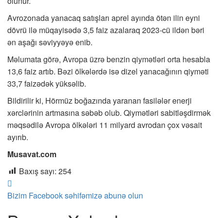
olunur.
Avrozonada yanacaq satışları aprel ayında ötən ilin eyni
dövrü ilə müqayisədə 3,5 faiz azalaraq 2023-cü ildən bəri
ən aşağı səviyyəyə enib.
Məlumata görə, Avropa üzrə benzin qiymətləri orta hesabla
13,6 faiz artıb. Bəzi ölkələrdə isə dizel yanacağının qiyməti
33,7 faizədək yüksəlib.
Bildirilir ki, Hörmüz boğazında yaranan fasilələr enerji
xərclərinin artmasına səbəb olub. Qiymətləri sabitləşdirmək
məqsədilə Avropa ölkələri 11 milyard avrodan çox vəsait
ayırıb.
Musavat.com
Baxış sayı:
254
Bizim Facebook səhifəmizə abunə olun