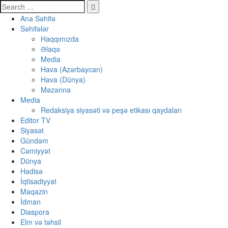
Ana Səhifə
Səhifələr
Haqqımızda
Əlaqə
Media
Hava (Azərbaycan)
Hava (Dünya)
Məzənnə
Media
Redaksiya siyasəti və peşə etikası qaydaları
Editor TV
Siyasət
Gündəm
Cəmiyyət
Dünya
Hadisə
İqtisadiyyat
Maqazin
İdman
Diaspora
Elm və təhsil