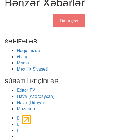
Bənzər Xəbərlər
Daha çox
SƏHİFƏLƏR
Haqqımızda
Əlaqə
Media
Məxfilik Siyasəti
SÜRƏTLİ KEÇİDLƏR
Editor TV
Hava (Azərbaycan)
Hava (Dünya)
Məzənnə