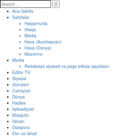
Ana Səhifə
Səhifələr
Haqqımızda
Əlaqə
Media
Hava (Azərbaycan)
Hava (Dünya)
Məzənnə
Media
Redaksiya siyasəti və peşə etikası qaydaları
Editor TV
Siyasət
Gündəm
Cəmiyyət
Dünya
Hadisə
İqtisadiyyat
Maqazin
İdman
Diaspora
Elm və təhsil