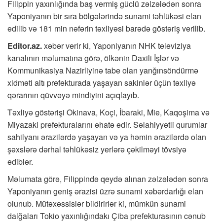
Filippin yaxınlığında baş vermiş güclü zəlzələdən sonra
Yaponiyanın bir sıra bölgələrində sunami təhlükəsi elan
edilib və 181 min nəfərin təxliyəsi barədə göstəriş verilib.
Editor.az.
xəbər verir ki, Yaponiyanın NHK televiziya
kanalının məlumatına görə, ölkənin Daxili İşlər və
Kommunikasiya Nazirliyinə tabe olan yanğınsöndürmə
xidməti altı prefekturada yaşayan sakinlər üçün təxliyə
qərarının qüvvəyə mindiyini açıqlayıb.
Təxliyə göstərişi Okinava, Koçi, İbaraki, Mie, Kaqoşima və
Miyazaki prefekturalarını əhatə edir. Səlahiyyətli qurumlar
sahilyanı ərazilərdə yaşayan və ya həmin ərazilərdə olan
şəxslərə dərhal təhlükəsiz yerlərə çəkilməyi tövsiyə
ediblər.
Məlumata görə, Filippində qeydə alınan zəlzələdən sonra
Yaponiyanın geniş ərazisi üzrə sunami xəbərdarlığı elan
olunub. Mütəxəssislər bildirirlər ki, mümkün sunami
dalğaları Tokio yaxınlığındakı Çiba prefekturasının cənub