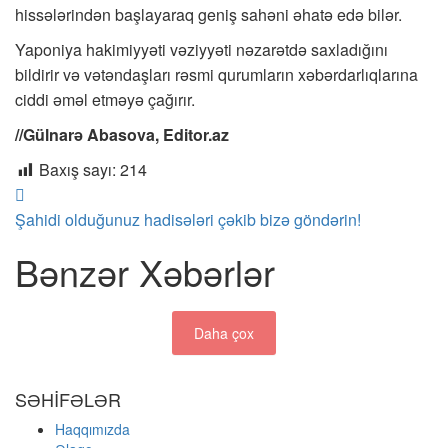
hissələrindən başlayaraq geniş sahəni əhatə edə bilər.
Yaponiya hakimiyyəti vəziyyəti nəzarətdə saxladığını
bildirir və vətəndaşları rəsmi qurumların xəbərdarlıqlarına
ciddi əməl etməyə çağırır.
//Gülnarə Abasova, Editor.az
Baxış sayı:
214
Şahidi olduğunuz hadisələri çəkib bizə göndərin!
Bənzər Xəbərlər
Daha çox
SƏHİFƏLƏR
Haqqımızda