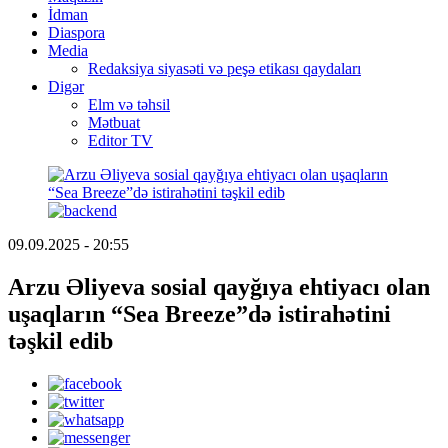
İdman
Diaspora
Media
Redaksiya siyasəti və peşə etikası qaydaları
Digər
Elm və təhsil
Mətbuat
Editor TV
09.09.2025 - 20:55
Arzu Əliyeva sosial qayğıya ehtiyacı olan
uşaqların “Sea Breeze”də istirahətini
təşkil edib