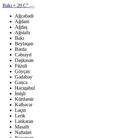
Bakı
+ 29 C°
Ağcabədi
Ağdam
Ağdaş
Ağstafa
Bakı
Beyləqan
Bərdə
Cəbrayıl
Daşkəsən
Füzuli
Göyçay
Gədəbəy
Gəncə
Hacıqabul
İmişli
Kürdəmir
Kəlbəcər
Laçın
Lerik
Lənkəran
Masallı
Naftalan
Naxçıvan