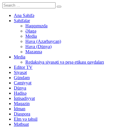
Ana Səhifə
Səhifələr
Haqqımızda
Əlaqə
Media
Hava (Azərbaycan)
Hava (Dünya)
Məzənnə
Media
Redaksiya siyasəti və peşə etikası qaydaları
Editor TV
Siyasət
Gündəm
Cəmiyyət
Dünya
Hadisə
İqtisadiyyat
Maqazin
İdman
Diaspora
Elm və təhsil
Mətbuat