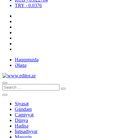
TRY
- 0.0376
Haqqımızda
Əlaqə
Siyasət
Gündəm
Cəmiyyət
Dünya
Hadisə
İqtisadiyyat
Maqazin