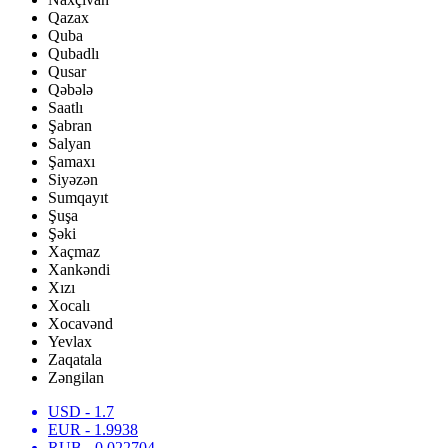
Qazax
Quba
Qubadlı
Qusar
Qəbələ
Saatlı
Şabran
Salyan
Şamaxı
Siyəzən
Sumqayıt
Şuşa
Şəki
Xaçmaz
Xankəndi
Xızı
Xocalı
Xocavənd
Yevlax
Zaqatala
Zəngilan
USD
- 1.7
EUR
- 1.9938
RUB
- 0.022704