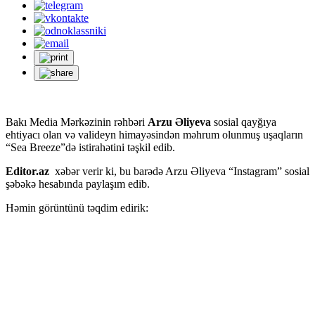
Bakı Media Mərkəzinin rəhbəri
Arzu Əliyeva
sosial qayğıya
ehtiyacı olan və valideyn himayəsindən məhrum olunmuş uşaqların
“Sea Breeze”də istirahətini təşkil edib.
Editor.az
xəbər verir ki, bu barədə Arzu Əliyeva “Instagram” sosial
şəbəkə hesabında paylaşım edib.
Həmin görüntünü təqdim edirik: