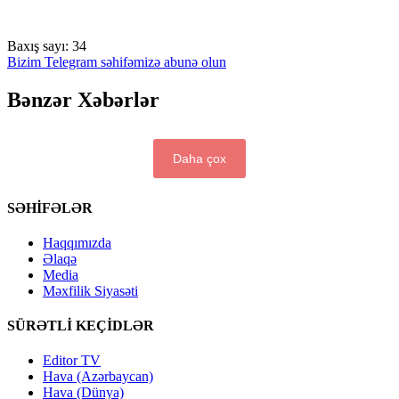
Baxış sayı:
34
Bizim Telegram səhifəmizə abunə olun
Bənzər Xəbərlər
Daha çox
SƏHİFƏLƏR
Haqqımızda
Əlaqə
Media
Məxfilik Siyasəti
SÜRƏTLİ KEÇİDLƏR
Editor TV
Hava (Azərbaycan)
Hava (Dünya)