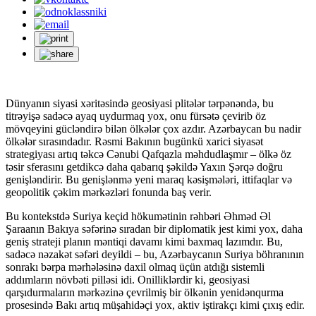
Dünyanın siyasi xəritəsində geosiyasi plitələr tərpənəndə, bu
titrəyişə sadəcə ayaq uydurmaq yox, onu fürsətə çevirib öz
mövqeyini gücləndirə bilən ölkələr çox azdır. Azərbaycan bu nadir
ölkələr sırasındadır. Rəsmi Bakının bugünkü xarici siyasət
strategiyası artıq təkcə Cənubi Qafqazla məhdudlaşmır – ölkə öz
təsir sferasını getdikcə daha qabarıq şəkildə Yaxın Şərqə doğru
genişləndirir. Bu genişlənmə yeni maraq kəsişmələri, ittifaqlar və
geopolitik çəkim mərkəzləri fonunda baş verir.
Bu kontekstdə Suriya keçid hökumətinin rəhbəri Əhməd Əl
Şaraanın Bakıya səfərinə sıradan bir diplomatik jest kimi yox, daha
geniş strateji planın məntiqi davamı kimi baxmaq lazımdır. Bu,
sadəcə nəzakət səfəri deyildi – bu, Azərbaycanın Suriya böhranının
sonrakı bərpa mərhələsinə daxil olmaq üçün atdığı sistemli
addımların növbəti pilləsi idi. Onilliklərdir ki, geosiyasi
qarşıdurmaların mərkəzinə çevrilmiş bir ölkənin yenidənqurma
prosesində Bakı artıq müşahidəçi yox, aktiv iştirakçı kimi çıxış edir.