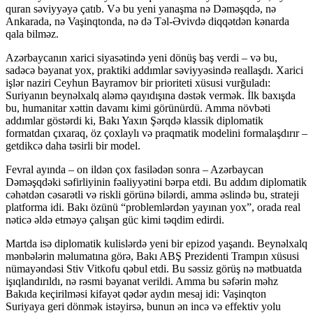
quran səviyyəyə çatıb. Və bu yeni yanaşma nə Dəməşqdə, nə
Ankarada, nə Vaşinqtonda, nə də Təl-Əvivdə diqqətdən kənarda
qala bilməz.
Azərbaycanın xarici siyasətində yeni dönüş baş verdi – və bu,
sadəcə bəyanat yox, praktiki addımlar səviyyəsində reallaşdı. Xarici
işlər naziri Ceyhun Bayramov bir prioriteti xüsusi vurğuladı:
Suriyanın beynəlxalq aləmə qayıdışına dəstək vermək. İlk baxışda
bu, humanitar xəttin davamı kimi görünürdü. Amma növbəti
addımlar göstərdi ki, Bakı Yaxın Şərqdə klassik diplomatik
formatdan çıxaraq, öz çoxlaylı və praqmatik modelini formalaşdırır –
getdikcə daha təsirli bir model.
Fevral ayında – on ildən çox fasilədən sonra – Azərbaycan
Dəməşqdəki səfirliyinin fəaliyyətini bərpa etdi. Bu addım diplomatik
cəhətdən cəsarətli və riskli görünə bilərdi, amma əslində bu, strateji
platforma idi. Bakı özünü “problemlərdən yayınan yox”, orada real
nəticə əldə etməyə çalışan güc kimi təqdim edirdi.
Martda isə diplomatik kulislərdə yeni bir epizod yaşandı. Beynəlxalq
mənbələrin məlumatına görə, Bakı ABŞ Prezidenti Trampın xüsusi
nümayəndəsi Stiv Vitkofu qəbul etdi. Bu səssiz görüş nə mətbuatda
işıqlandırıldı, nə rəsmi bəyanat verildi. Amma bu səfərin məhz
Bakıda keçirilməsi kifayət qədər aydın mesaj idi: Vaşinqton
Suriyaya geri dönmək istəyirsə, bunun ən incə və effektiv yolu