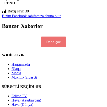
TREND
Baxış sayı:
39
Bizim Facebook səhifəmizə abunə olun
Bənzər Xəbərlər
Daha çox
SƏHİFƏLƏR
Haqqımızda
Əlaqə
Media
Məxfilik Siyasəti
SÜRƏTLİ KEÇİDLƏR
Editor TV
Hava (Azərbaycan)
Hava (Dünya)