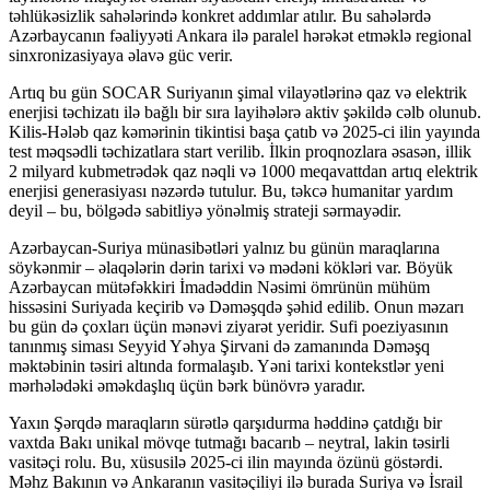
təhlükəsizlik sahələrində konkret addımlar atılır. Bu sahələrdə
Azərbaycanın fəaliyyəti Ankara ilə paralel hərəkət etməklə regional
sinxronizasiyaya əlavə güc verir.
Artıq bu gün SOCAR Suriyanın şimal vilayətlərinə qaz və elektrik
enerjisi təchizatı ilə bağlı bir sıra layihələrə aktiv şəkildə cəlb olunub.
Kilis-Hələb qaz kəmərinin tikintisi başa çatıb və 2025-ci ilin yayında
test məqsədli təchizatlara start verilib. İlkin proqnozlara əsasən, illik
2 milyard kubmetrədək qaz nəqli və 1000 meqavattdan artıq elektrik
enerjisi generasiyası nəzərdə tutulur. Bu, təkcə humanitar yardım
deyil – bu, bölgədə sabitliyə yönəlmiş strateji sərmayədir.
Azərbaycan-Suriya münasibətləri yalnız bu günün maraqlarına
söykənmir – əlaqələrin dərin tarixi və mədəni kökləri var. Böyük
Azərbaycan mütəfəkkiri İmadəddin Nəsimi ömrünün mühüm
hissəsini Suriyada keçirib və Dəməşqdə şəhid edilib. Onun məzarı
bu gün də çoxları üçün mənəvi ziyarət yeridir. Sufi poeziyasının
tanınmış siması Seyyid Yəhya Şirvani də zamanında Dəməşq
məktəbinin təsiri altında formalaşıb. Yəni tarixi kontekstlər yeni
mərhələdəki əməkdaşlıq üçün bərk bünövrə yaradır.
Yaxın Şərqdə maraqların sürətlə qarşıdurma həddinə çatdığı bir
vaxtda Bakı unikal mövqe tutmağı bacarıb – neytral, lakin təsirli
vasitəçi rolu. Bu, xüsusilə 2025-ci ilin mayında özünü göstərdi.
Məhz Bakının və Ankaranın vasitəçiliyi ilə burada Suriya və İsrail