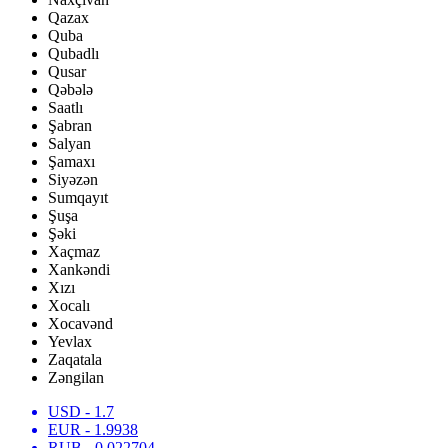
Qazax
Quba
Qubadlı
Qusar
Qəbələ
Saatlı
Şabran
Salyan
Şamaxı
Siyəzən
Sumqayıt
Şuşa
Şəki
Xaçmaz
Xankəndi
Xızı
Xocalı
Xocavənd
Yevlax
Zaqatala
Zəngilan
USD
- 1.7
EUR
- 1.9938
RUB
- 0.022704