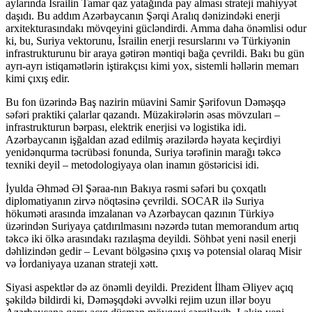
aylarında İsrailin Tamar qaz yatağında pay alması strateji mahiyyət
daşıdı. Bu addım Azərbaycanın Şərqi Aralıq dənizindəki enerji
arxitekturasındakı mövqeyini gücləndirdi. Amma daha önəmlisi odur
ki, bu, Suriya vektorunu, İsrailin enerji resurslarını və Türkiyənin
infrastrukturunu bir araya gətirən məntiqi bağa çevrildi. Bakı bu gün
ayrı-ayrı istiqamətlərin iştirakçısı kimi yox, sistemli həllərin memarı
kimi çıxış edir.
Bu fon üzərində Baş nazirin müavini Samir Şərifovun Dəməşqə
səfəri praktiki çalarlar qazandı. Müzakirələrin əsas mövzuları –
infrastrukturun bərpası, elektrik enerjisi və logistika idi.
Azərbaycanın işğaldan azad edilmiş ərazilərdə həyata keçirdiyi
yenidənqurma təcrübəsi fonunda, Suriya tərəfinin marağı təkcə
texniki deyil – metodologiyaya olan inamın göstəricisi idi.
İyulda Əhməd Əl Şəraa-nın Bakıya rəsmi səfəri bu çoxqatlı
diplomatiyanın zirvə nöqtəsinə çevrildi. SOCAR ilə Suriya
hökuməti arasında imzalanan və Azərbaycan qazının Türkiyə
üzərindən Suriyaya çatdırılmasını nəzərdə tutan memorandum artıq
təkcə iki ölkə arasındakı razılaşma deyildi. Söhbət yeni nəsil enerji
dəhlizindən gedir – Levant bölgəsinə çıxış və potensial olaraq Misir
və İordaniyaya uzanan strateji xətt.
Siyasi aspektlər də az önəmli deyildi. Prezident İlham Əliyev açıq
şəkildə bildirdi ki, Dəməşqdəki əvvəlki rejim uzun illər boyu