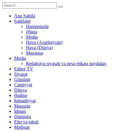
Ana Səhifə
Səhifələr
Haqqımızda
Əlaqə
Media
Hava (Azərbaycan)
Hava (Dünya)
Məzənnə
Media
Redaksiya siyasəti və peşə etikası qaydaları
Editor TV
Siyasət
Gündəm
Cəmiyyət
Dünya
Hadisə
İqtisadiyyat
Maqazin
İdman
Diaspora
Elm və təhsil
Mətbuat