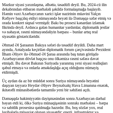
Məzkur siyasi yaxınlaşma, əlbəttə, təsadüfi deyil. Bu, 2024-cü ilin
dekabrından etibarən mərhələli şəkildə formalaşmağa başlayıb.
Həmin vaxt Azərbaycanın xarici işlər nazirinin müavini Yalçın
Rəfiyev başçılıq etdiyi nümayəndə heyəti ilə Dəməşqə səfər etmiş və
orada konkret siqnal vermişdi: Bakı bu prosesi kənardan izləmək
fikrində deyil. Ardınca gələn humanitar yardımlar, diplomatik jestlər
və nəhayət, rəsmi nümayəndəliyin bərpası – bunlar artıq real
siyasətin göstəriciləridir.
Əhməd Əl Şaraanın Bakıya səfəri də təsadüf deyildi. Daha mart
ayında, Antalyada keçirilən diplomatik forum çərçivəsində Prezident
İlham Əliyev ilə Əhməd Əl Şaraa arasında baş tutan görüşdə
Azərbaycanın dövlət başçısı onu ölkəmizə rəsmi səfərə dəvət
etmişdi. Bu dəvət Bakının Suriyada yaranmış yeni siyasi reallıqları
qəbul etməyə və onlarla əməkdaşlığa açıq olduğunu nümayiş
etdirmişdi.
Üç aydan da az bir müddət sonra Suriya nümayəndə heyətini
daşıyan təyyarə Heydər Əliyev Beynəlxalq Hava Limanına enərək,
ikitərəfli münasibətlərdə tamamilə yeni bir səhifəni açdı.
Dəməşqdə hakimiyyətin dəyişməsindən sonra Azərbaycan dərhal
bəyan etdi ki, ölkə Suriya münaqişəsinin sonrakı mərhələsi – bərpa
və sabitlik prosesinə qatılmağa hazırdır. Bu, boş sözlər yox, real
layihələrlə müşayiət olunan siyasətdir: enerji, infrastruktur və