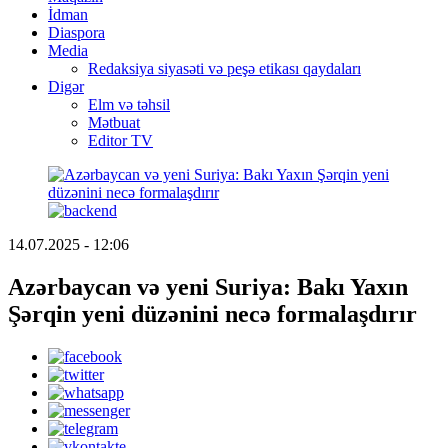
İdman
Diaspora
Media
Redaksiya siyasəti və peşə etikası qaydaları
Digər
Elm və təhsil
Mətbuat
Editor TV
14.07.2025 - 12:06
Azərbaycan və yeni Suriya: Bakı Yaxın
Şərqin yeni düzənini necə formalaşdırır