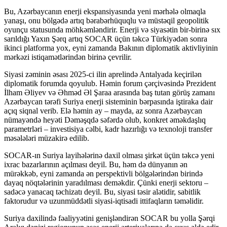
Bu, Azərbaycanın enerji ekspansiyasında yeni mərhələ olmaqla
yanaşı, onu bölgədə artıq bərabərhüquqlu və müstəqil geopolitik
oyunçu statusunda möhkəmləndirir. Enerji və siyasətin bir-birinə sıx
sarıldığı Yaxın Şərq artıq SOCAR üçün təkcə Türkiyədən sonra
ikinci platforma yox, eyni zamanda Bakının diplomatik aktivliyinin
mərkəzi istiqamətlərindən birinə çevrilir.
Siyasi zəminin əsası 2025-ci ilin aprelində Antalyada keçirilən
diplomatik forumda qoyulub. Həmin forum çərçivəsində Prezident
İlham Əliyev və Əhməd Əl Şaraa arasında baş tutan görüş zamanı
Azərbaycan tərəfi Suriya enerji sisteminin bərpasında iştiraka dair
açıq siqnal verib. Elə həmin ay – mayda, az sonra Azərbaycan
nümayəndə heyəti Dəməşqdə səfərdə olub, konkret əməkdaşlıq
parametrləri – investisiya cəlbi, kadr hazırlığı və texnoloji transfer
məsələləri müzakirə edilib.
SOCAR-ın Suriya layihələrinə daxil olması şirkət üçün təkcə yeni
ixrac bazarlarının açılması deyil. Bu, həm də dünyanın ən
mürəkkəb, eyni zamanda ən perspektivli bölgələrindən birində
dayaq nöqtələrinin yaradılması deməkdir. Çünki enerji sektoru –
sadəcə yanacaq təchizatı deyil. Bu, siyasi təsir alətidir, sabitlik
faktorudur və uzunmüddətli siyasi-iqtisadi ittifaqların təməlidir.
Suriya daxilində fəaliyyətini genişləndirən SOCAR bu yolla Şərqi