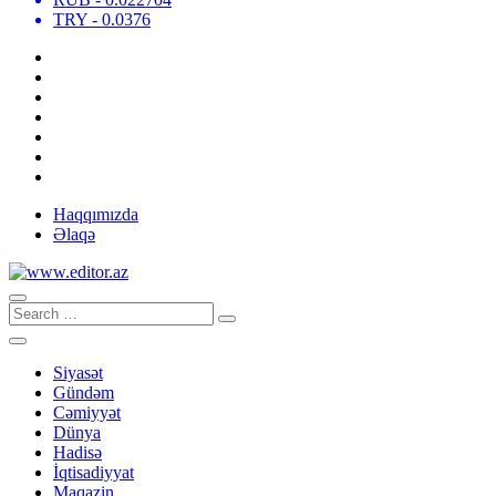
TRY
- 0.0376
Haqqımızda
Əlaqə
Siyasət
Gündəm
Cəmiyyət
Dünya
Hadisə
İqtisadiyyat
Maqazin