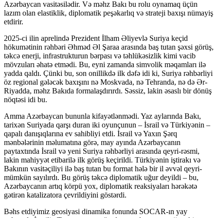
Azərbaycan vasitəsilədir. Və məhz Bakı bu rolu oynamaq üçün
lazım olan elastiklik, diplomatik peşəkarlıq və strateji baxışı nümayiş
etdirir.
2025-ci ilin aprelində Prezident İlham Əliyevlə Suriya keçid
hökumətinin rəhbəri Əhməd Əl Şaraa arasında baş tutan şəxsi görüş,
təkcə enerji, infrastrukturun bərpası və təhlükəsizlik kimi vacib
mövzuları əhatə etmədi. Bu, eyni zamanda simvolik məqamları ilə
yadda qaldı. Çünki bu, son onillikdə ilk dəfə idi ki, Suriya rəhbərliyi
öz regional gələcək baxışını nə Moskvada, nə Tehranda, nə də Ər-
Riyadda, məhz Bakıda formalaşdırırdı. Səssiz, lakin əsaslı bir dönüş
nöqtəsi idi bu.
Amma Azərbaycan bununla kifayətlənmədi. Yaz aylarında Bakı,
tarixən Suriyada qarşı duran iki oyunçunun – İsrail və Türkiyənin –
qapalı danışıqlarına ev sahibliyi etdi. İsrail və Yaxın Şərq
mənbələrinin məlumatına görə, may ayında Azərbaycanın
paytaxtında İsrail və yeni Suriya rəhbərliyi arasında qeyri-rəsmi,
lakin mahiyyət etibarilə ilk görüş keçirildi. Türkiyənin iştirakı və
Bakının vasitəçiliyi ilə baş tutan bu format hələ bir il əvvəl qeyri-
mümkün sayılırdı. Bu görüş təkcə diplomatik uğur deyildi – bu,
Azərbaycanın artıq körpü yox, diplomatik reaksiyaları hərəkətə
gətirən katalizatora çevrildiyini göstərdi.
Bəhs etdiyimiz geosiyasi dinamika fonunda SOCAR-ın yay