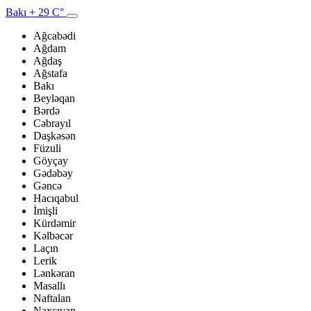
Bakı
+ 29 C°
Ağcabədi
Ağdam
Ağdaş
Ağstafa
Bakı
Beyləqan
Bərdə
Cəbrayıl
Daşkəsən
Füzuli
Göyçay
Gədəbəy
Gəncə
Hacıqabul
İmişli
Kürdəmir
Kəlbəcər
Laçın
Lerik
Lənkəran
Masallı
Naftalan
Naxçıvan