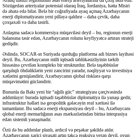
Aralıq dənizi regionunun əsas enerji arteriyalarına da çıxış əldə edir.
Sözügedən arteriyalar potensial olaraq İraq, İordaniya, hətta Misiri
də əhatə edə bilər. Belə bir coğrafiyada ayaq açmaq Azərbaycanın
enerji diplomatiyasını yeni pilləyə qaldırır – daha çevik, daha
çoxşaxəli və daha təsirli.
Anlaşma sadəcə kommersiya müqaviləsi deyil – bu, regionun enerji
balansına təsir edən, Azərbaycanın rolunu keyfiyyətcə artıran strateji
gedişdir.
Əslində, SOCAR-ın Suriyada qurduğu platforma adi biznes layihəsi
deyil. Bu, Azərbaycanın milli iqtisadi təhlükəsizliyinin tərkib
hissəsinə çevrilən kompleks bir strukturdur. Belə təşəbbüslər
qarşılıqlı öhdəliklərin yeni zəncirini yaradır, nəqliyyat və investisiya
xətlərini genişləndirir, Azərbaycanın qlobal risklərə qarşı
müqavimətini gücləndirir.
Bununla da Bakı yeni bir “ağıllı güc” strategiyası çərçivəsində
addımlayır: burada iqtisadi təşəbbüslər diplomatiya ilə yanaşı gedir,
infrastruktur həlləri isə geopolitik gələcəyin real xəritəsi ilə
tamamlanır. Bu sadəcə enerji ekspansiyası deyil – bu, Azərbaycanı
qlobal enerji memarlığının əsas mərkəzlərindən birinə inteqrasiya
edən sistemli yanaşmadır.
Özü də bu addımlar planlı, ardıcıl və peşəkar şəkildə atılır.
Azərbaycanın xarici siyasəti artıq təkcə reaksiya verən deyil, oyun