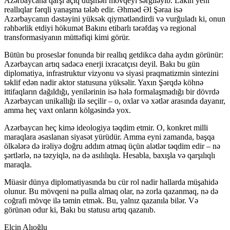
Azərbaycana qarşı açıq düşmən mövqeyi sərgiləyib. Lakin yeni
reallıqlar fərqli yanaşma tələb edir. Əhməd Əl Şəraa isə
Azərbaycanın dəstəyini yüksək qiymətləndirdi və vurğuladı ki, onun
rəhbərlik etdiyi hökumət Bakını etibarlı tərəfdaş və regional
transformasiyanın müttəfiqi kimi görür.
Bütün bu proseslər fonunda bir reallıq getdikcə daha aydın görünür:
Azərbaycan artıq sadəcə enerji ixracatçısı deyil. Bakı bu gün
diplomatiya, infrastruktur vizyonu və siyasi praqmatizmin sintezini
təklif edən nadir aktor statusuna yüksəlir. Yaxın Şərqdə köhnə
ittifaqların dağıldığı, yenilərinin isə hələ formalaşmadığı bir dövrdə
Azərbaycan unikallığı ilə seçilir – o, oxlar və xətlər arasında dayanır,
amma heç vaxt onların kölgəsində yox.
Azərbaycan heç kimə ideologiya təqdim etmir. O, konkret milli
maraqlara əsaslanan siyasət yürüdür. Amma eyni zamanda, başqa
ölkələrə də irəliyə doğru addım atmaq üçün alətlər təqdim edir – nə
şərtlərlə, nə təzyiqlə, nə də asılılıqla. Hesabla, baxışla və qarşılıqlı
maraqla.
Müasir dünya diplomatiyasında bu cür rol nadir hallarda müşahidə
olunur. Bu mövqeni nə pulla almaq olar, nə zorla qazanmaq, nə də
coğrafi mövqe ilə təmin etmək. Bu, yalnız qazanıla bilər. Və
görünən odur ki, Bakı bu statusu artıq qazanıb.
Elçin Alıoğlu