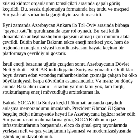
xüsusi xidmət orqanlarının təmsilçiləri arasında qapalı görüş
keçirildi. Bu, səssiz diplomatiya formatında baş tutdu və məqsəd
Suriya-İsrail sərhədində gərginliyin azaldılması idi.
Eyni zamanda Azərbaycan Ankara ilə Təl-Əviv arasında birbaşa
“qaynar xətt”in qurulmasında açar rol oynadı. Bu xətt kritik
dönəmlərdə anlaşılmazlıqların qarşısını almaq üçün mühüm alətə
çevrildi. Bütün bunlar Bakının təkcə enerji mərkəzi yox, həm də
regionda maraqların siyasi koordinasiyasını həyata keçirən bir
platformaya çevrildiyini göstərir.
İsrail enerji bazarına uğurlu çıxışdan sonra Azərbaycanın Dövlət
Neft Şirkəti – SOCAR indi diqqətini Suriyaya yönəldib. Onilliklər
boyu davam edən vətəndaş müharibəsindən çıxmağa çalışan bu ölkə
böyükmiqyaslı bərpa dövrünün astanasındadır. Və məhz bu dönüş
anında Bakı əlini uzadır – sıradan yardım kimi yox, tam fərqli,
strukturlaşmış enerji mövcudluğu arxitekturası ilə.
Bakıda SOCAR ilə Suriya keçid hökuməti arasında qarşılıqlı
anlaşma memorandumu imzalanıb. Prezident Əhməd Əl Şaraa
başçılıq etdiyi nümayəndə heyəti ilə Azərbaycana işgüzar səfər edib.
Suriyanın rəsmi məlumatlarına görə, SOCAR ölkənin qaz
infrastrukturlarının bərpasında, eləcə də şimal-şərq rayonlarında
yerləşən neft və qaz yataqlarının işlənməsi və modernizasiyasında
iştirak üçün dəvət olunub.