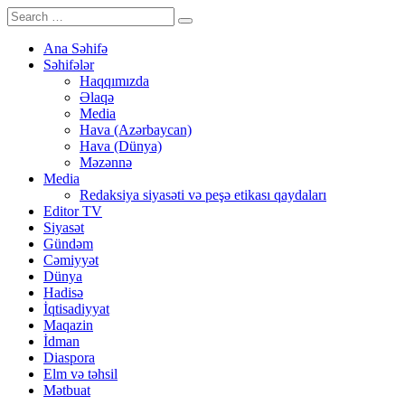
Ana Səhifə
Səhifələr
Haqqımızda
Əlaqə
Media
Hava (Azərbaycan)
Hava (Dünya)
Məzənnə
Media
Redaksiya siyasəti və peşə etikası qaydaları
Editor TV
Siyasət
Gündəm
Cəmiyyət
Dünya
Hadisə
İqtisadiyyat
Maqazin
İdman
Diaspora
Elm və təhsil
Mətbuat