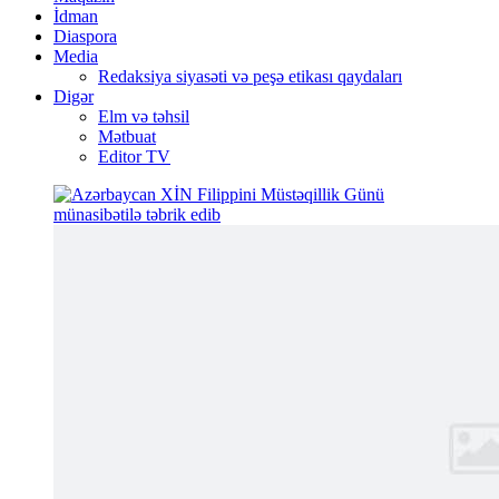
İdman
Diaspora
Media
Redaksiya siyasəti və peşə etikası qaydaları
Digər
Elm və təhsil
Mətbuat
Editor TV