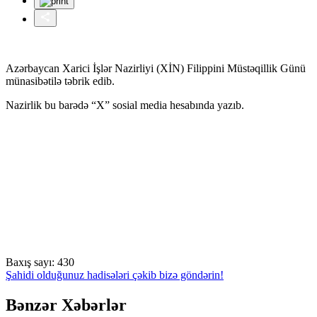
Azərbaycan Xarici İşlər Nazirliyi (XİN) Filippini Müstəqillik Günü
münasibətilə təbrik edib.
Nazirlik bu barədə “X” sosial media hesabında yazıb.
Baxış sayı:
430
Şahidi olduğunuz hadisələri çəkib bizə göndərin!
Bənzər Xəbərlər