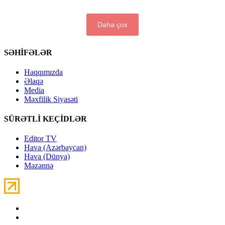
Daha çox
SƏHİFƏLƏR
Haqqımızda
Əlaqə
Media
Məxfilik Siyasəti
SÜRƏTLİ KEÇİDLƏR
Editor TV
Hava (Azərbaycan)
Hava (Dünya)
Məzənnə