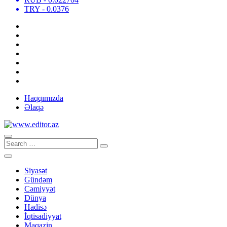
TRY
- 0.0376
Haqqımızda
Əlaqə
Siyasət
Gündəm
Cəmiyyət
Dünya
Hadisə
İqtisadiyyat
Maqazin