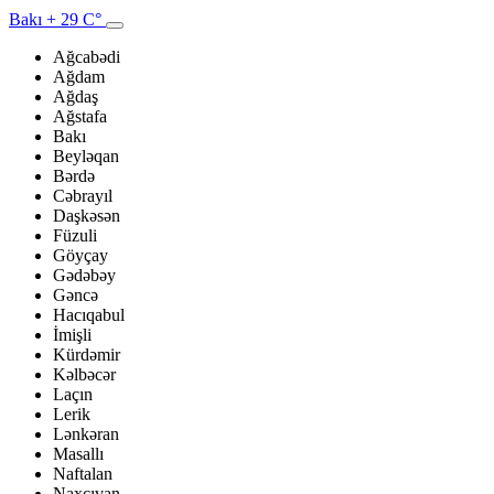
Bakı
+ 29 C°
Ağcabədi
Ağdam
Ağdaş
Ağstafa
Bakı
Beyləqan
Bərdə
Cəbrayıl
Daşkəsən
Füzuli
Göyçay
Gədəbəy
Gəncə
Hacıqabul
İmişli
Kürdəmir
Kəlbəcər
Laçın
Lerik
Lənkəran
Masallı
Naftalan
Naxçıvan