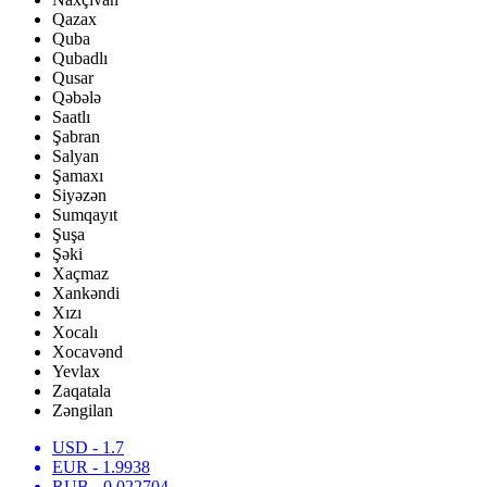
Qazax
Quba
Qubadlı
Qusar
Qəbələ
Saatlı
Şabran
Salyan
Şamaxı
Siyəzən
Sumqayıt
Şuşa
Şəki
Xaçmaz
Xankəndi
Xızı
Xocalı
Xocavənd
Yevlax
Zaqatala
Zəngilan
USD
- 1.7
EUR
- 1.9938
RUB
- 0.022704