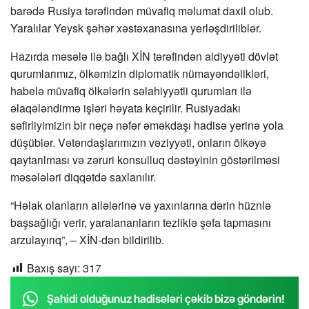
barədə Rusiya tərəfindən müvafiq məlumat daxil olub.
Yaralılar Yeysk şəhər xəstəxanasına yerləşdiriliblər.
Hazırda məsələ ilə bağlı XİN tərəfindən aidiyyəti dövlət
qurumlarımız, ölkəmizin diplomatik nümayəndəlikləri,
habelə müvafiq ölkələrin səlahiyyətli qurumları ilə
əlaqələndirmə işləri həyata keçirilir. Rusiyadakı
səfirliyimizin bir neçə nəfər əməkdaşı hadisə yerinə yola
düşüblər. Vətəndaşlarımızın vəziyyəti, onların ölkəyə
qaytarılması və zəruri konsulluq dəstəyinin göstərilməsi
məsələləri diqqətdə saxlanılır.
“Həlak olanların ailələrinə və yaxınlarına dərin hüznlə
başsağlığı verir, yaralananların tezliklə şəfa tapmasını
arzulayırıq”, – XİN-dən bildirilib.
Baxış sayı:
317
Şahidi olduğunuz hadisələri çəkib bizə göndərin!