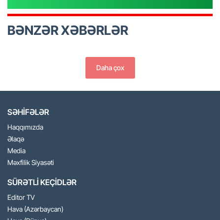
BƏNZƏR XƏBƏRLƏR
Daha çox
SƏHİFƏLƏR
Haqqımızda
Əlaqə
Media
Məxfilik Siyasəti
SÜRƏTLİ KEÇİDLƏR
Editor TV
Hava (Azərbaycan)