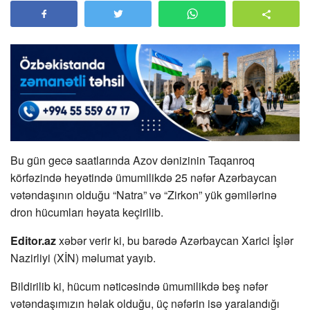
Bu gün gecə saatlarında Azov dənizinin Taqanroq
körfəzində heyətində ümumilikdə 25 nəfər Azərbaycan
vətəndaşının olduğu “Natra” və “Zirkon” yük gəmilərinə
dron hücumları həyata keçirilib.
Editor.az
xəbər verir ki, bu barədə Azərbaycan Xarici İşlər
Nazirliyi (XİN) məlumat yayıb.
Bildirilib ki, hücum nəticəsində ümumilikdə beş nəfər
vətəndaşımızın həlak olduğu, üç nəfərin isə yaralandığı