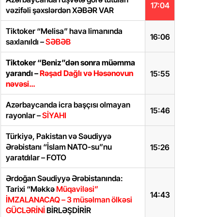
17:04
vəzifəli şəxslərdən XƏBƏR VAR
Tiktoker “Melisa” hava limanında
16:06
saxlanıldı –
SƏBƏB
Tiktoker “Beniz”dən sonra müəmma
yarandı –
Rəşad Dağlı və Həsənovun
15:55
nəvəsi…
Azərbaycanda icra başçısı olmayan
15:46
rayonlar –
SİYAHI
Türkiyə, Pakistan və Səudiyyə
Ərəbistanı “İslam NATO-su”nu
15:26
yaratdılar – FOTO
Ərdoğan Səudiyyə Ərəbistanında:
Tarixi “Məkkə
Müqaviləsi”
14:43
İMZALANACAQ – 3 müsəlman ölkəsi
GÜCLƏRİNİ
BİRLƏŞDİRİR