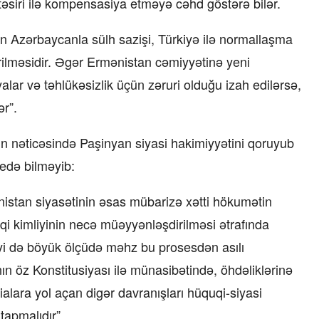
təsiri ilə kompensasiya etməyə cəhd göstərə bilər.
nin Azərbaycanla sülh sazişi, Türkiyə ilə normallaşma
dirilməsidir. Əgər Ermənistan cəmiyyətinə yeni
yalar və təhlükəsizlik üçün zəruri olduğu izah edilərsə,
r”.
rin nəticəsində Paşinyan siyasi hakimiyyətini qoruyub
 edə bilməyib:
nistan siyasətinin əsas mübarizə xətti hökumətin
uqi kimliyinin necə müəyyənləşdirilməsi ətrafında
yi də böyük ölçüdə məhz bu prosesdən asılı
ın öz Konstitusiyası ilə münasibətində, öhdəliklərinə
alara yol açan digər davranışları hüquqi-siyasi
tapmalıdır”.