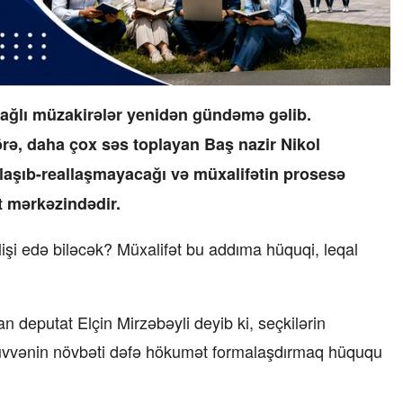
 bağlı müzakirələr yenidən gündəmə gəlib.
görə, daha çox səs toplayan Baş nazir Nikol
llaşıb-reallaşmayacağı və müxalifətin prosesə
 mərkəzindədir.
işi edə biləcək? Müxalifət bu addıma hüquqi, leqal
an deputat Elçin Mirzəbəyli deyib ki, seçkilərin
 qüvvənin növbəti dəfə hökumət formalaşdırmaq hüququ