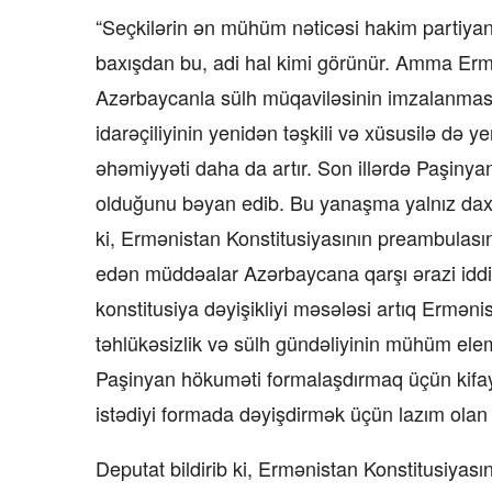
“Seçkilərin ən mühüm nəticəsi hakim partiyanı
baxışdan bu, adi hal kimi görünür. Amma Ermə
Azərbaycanla sülh müqaviləsinin imzalanması
idarəçiliyinin yenidən təşkili və xüsusilə də 
əhəmiyyəti daha da artır. Son illərdə Paşinya
olduğunu bəyan edib. Bu yanaşma yalnız daxili
ki, Ermənistan Konstitusiyasının preambulası
edən müddəalar Azərbaycana qarşı ərazi iddia
konstitusiya dəyişikliyi məsələsi artıq Ermən
təhlükəsizlik və sülh gündəliyinin mühüm elemen
Paşinyan hökuməti formalaşdırmaq üçün kifay
istədiyi formada dəyişdirmək üçün lazım olan i
Deputat bildirib ki, Ermənistan Konstitusiyası