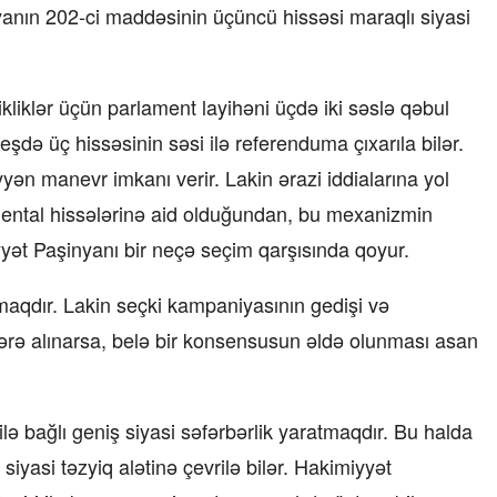
iyanın 202-ci maddəsinin üçüncü hissəsi maraqlı siyasi
iklər üçün parlament layihəni üçdə iki səslə qəbul
şdə üç hissəsinin səsi ilə referenduma çıxarıla bilər.
n manevr imkanı verir. Lakin ərazi iddialarına yol
ental hissələrinə aid olduğundan, bu mexanizmin
yət Paşinyanı bir neçə seçim qarşısında qoyur.
rmaqdır. Lakin seçki kampaniyasının gedişi və
rə alınarsa, belə bir konsensusun əldə olunması asan
lə bağlı geniş siyasi səfərbərlik yaratmaqdır. Bu halda
asi təzyiq alətinə çevrilə bilər. Hakimiyyət