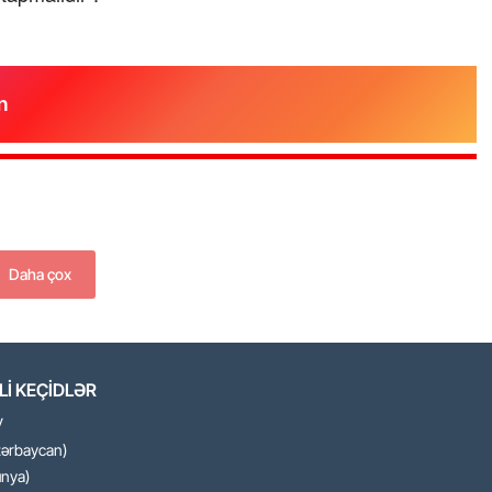
n
Daha çox
İ KEÇİDLƏR
V
zərbaycan)
nya)