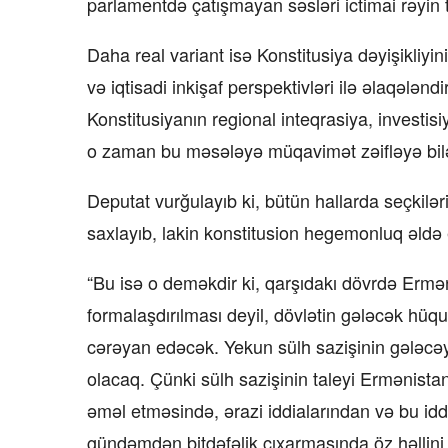
parlamentdə çatışmayan səsləri ictimai rəyin 
Daha real variant isə Konstitusiya dəyişikliyi
və iqtisadi inkişaf perspektivləri ilə əlaqələn
Konstitusiyanın regional inteqrasiya, investisi
o zaman bu məsələyə müqavimət zəifləyə bilə
Deputat vurğulayıb ki, bütün hallarda seçkilə
saxlayıb, lakin konstitusion hegemonluq əldə
“Bu isə o deməkdir ki, qarşıdakı dövrdə Ermə
formalaşdırılması deyil, dövlətin gələcək hüq
cərəyan edəcək. Yekun sülh sazişinin gələcə
olacaq. Çünki sülh sazişinin taleyi Ermənistan
əməl etməsində, ərazi iddialarından və bu iddi
gündəmdən bitdəfəlik çıxarmasında öz həllini 