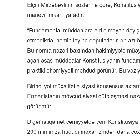
Elçin Mirzəbəylinin sözlərinə görə, Konstitus
manevr imkanı yaradır:
“Fundamental müddəalara aid olmayan dəyişikl
etmədikdə, həmin layihə deputatların ən azı be
Bu norma nəzəri baxımdan hakimiyyətə müəyyə
açan əsas müddəalar Konstitusiyanın fundam
praktiki əhəmiyyəti məhdud görünür. Bu vəziy
Birinci yol müxalifətlə siyasi konsensus axta
Ermənistanın mövcud siyasi qütbləşməsi nəzə
görünmür.
Digər istiqamət cəmiyyətdə yeni Konstitusiya i
200 min imza hüquqi mexanizmdən daha çox siy