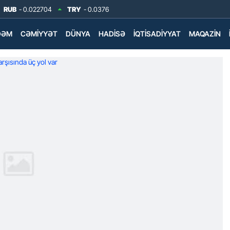
RUB
- 0.022704
TRY
- 0.0376
DƏM
CƏMIYYƏT
DÜNYA
HADISƏ
İQTISADIYYAT
MAQAZIN