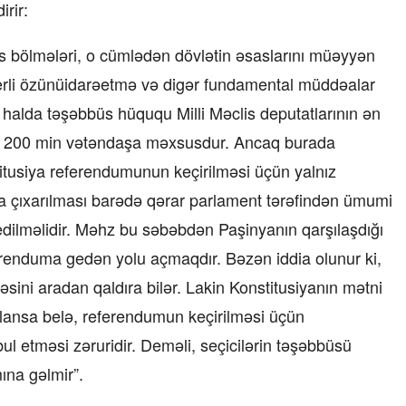
rir:
 bölmələri, o cümlədən dövlətin əsaslarını müəyyən
yerli özünüidarəetmə və digər fundamental müddəalar
Bu halda təşəbbüs hüququ Milli Məclis deputatlarının ən
an 200 min vətəndaşa məxsusdur. Ancaq burada
usiya referendumunun keçirilməsi üçün yalnız
a çıxarılması barədə qərar parlament tərəfindən ümumi
 edilməlidir. Məhz bu səbəbdən Paşinyanın qarşılaşdığı
erenduma gedən yolu açmaqdır. Bəzən iddia olunur ki,
ini aradan qaldıra bilər. Lakin Konstitusiyanın mətni
plansa belə, referendumun keçirilməsi üçün
ul etməsi zəruridir. Deməli, seçicilərin təşəbbüsü
na gəlmir”.