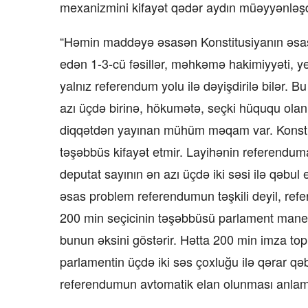
mexanizmini kifayət qədər aydın müəyyənləşdi
“Həmin maddəyə əsasən Konstitusiyanın əsas
edən 1-3-cü fəsillər, məhkəmə hakimiyyəti, 
yalnız referendum yolu ilə dəyişdirilə bilər. 
azı üçdə birinə, hökumətə, seçki hüququ ol
diqqətdən yayınan mühüm məqam var. Konstit
təşəbbüs kifayət etmir. Layihənin referendum
deputat sayının ən azı üçdə iki səsi ilə qəbul
əsas problem referendumun təşkili deyil, ref
200 min seçicinin təşəbbüsü parlament maneəs
bunun əksini göstərir. Hətta 200 min imza to
parlamentin üçdə iki səs çoxluğu ilə qərar qəb
referendumun avtomatik elan olunması anlamı