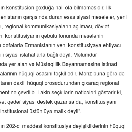
n konstitusion çoxluğa nail ola bilməməsidir. İlk
nistanın qarşısında duran əsas siyasi məsələlər, yəni
, regional kommunikasiyaların açılması, dövlət
yeni konstitusiyanın qəbulu fonunda məsələnin
n dəfələrlə Ermənistanın yeni konstitusiyaya ehtiyacı
“Xətrinə dəymişəmsə, bağışla məni,
bala” –
Video
 siyasi islahatlarla bağlı deyil. Məlumdur
nda yer alan və Müstəqillik Bəyannaməsinə istinad
07.06.2026 - 00:35
larının hüquqi əsasını təşkil edir. Məhz buna görə də
istanın daxili hüquqi prosedurundan çıxaraq regional
tinə çevrilib. Lakin seçkilərin nəticələri göstərir ki,
ət qədər siyasi dəstək qazansa da, konstitusiyanı
nstitusional üstünlüyə malik deyil”.
nın 202-ci maddəsi konstitusiya dəyişikliklərinin hüquqi