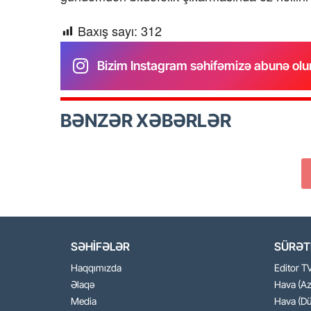
Baxış sayı:
312
Bizim Instagram səhifəmizə abunə olu
BƏNZƏR XƏBƏRLƏR
SƏHİFƏLƏR
SÜRƏTL
Haqqımızda
Editor T
Əlaqə
Hava (A
Media
Hava (Dü