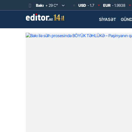
Bakı
+ 29 C°
USD
- 1.7
EUR
- 1.9938
SIYASƏT
GÜN