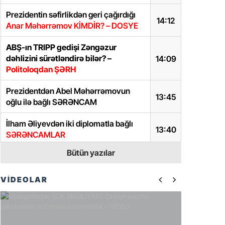
Prezidentin səfirlikdən geri çağırdığı
14:12
Anar Məhərrəmov KİMDİR? – DOSYE
ABŞ-ın TRIPP gedişi Zəngəzur
dəhlizini sürətləndirə bilər? –
14:09
Politoloqdan ŞƏRH
Prezidentdən Abel Məhərrəmovun
13:45
oğlu ilə bağlı SƏRƏNCAM
İlham Əliyevdən iki diplomatla bağlı
13:40
SƏRƏNCAMLAR
Bütün yazılar
Samir Şərifova yeni vəzifə verildi –
13:37
SƏRƏNCAM
VİDEOLAR
Paşinyanın seçki sonrası addımları
gözləntiləri doğrultmadı –
Sülh niyə
12:28
gecikir?
-AÇIQLAMA