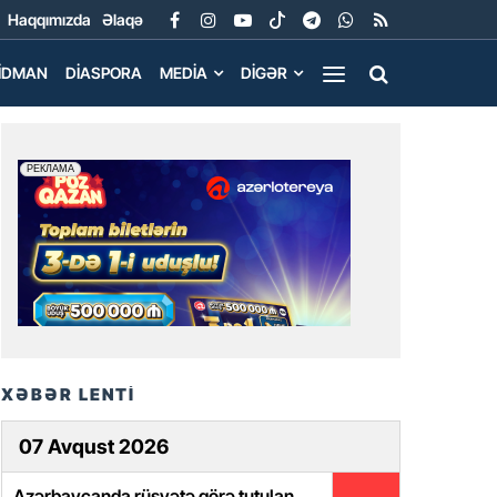
Haqqımızda
Əlaqə
İDMAN
DIASPORA
MEDIA
DIGƏR
XƏBƏR LENTİ
07 Avqust 2026
Azərbaycanda rüşvətə görə tutulan