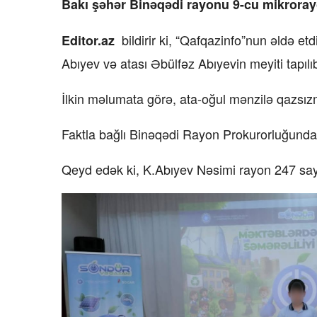
Bakı şəhər Binəqədi rayonu 9-cu mikrorayo
bildirir ki, “Qafqazinfo”nun əldə et
Editor.az
Abıyev və atası Əbülfəz Abıyevin meyiti tapılı
İlkin məlumata görə, ata-oğul mənzilə qazsız
Faktla bağlı Binəqədi Rayon Prokurorluğunda 
Qeyd edək ki, K.Abıyev Nəsimi rayon 247 saylı