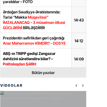
yaratdılar – FOTO
Ərdoğan Səudiyyə Ərəbistanında:
Tarixi “Məkkə
Müqaviləsi”
14:43
İMZALANACAQ – 3 müsəlman ölkəsi
GÜCLƏRİNİ
BİRLƏŞDİRİR
Prezidentin səfirlikdən geri çağırdığı
14:12
Anar Məhərrəmov KİMDİR? – DOSYE
ABŞ-ın TRIPP gedişi Zəngəzur
dəhlizini sürətləndirə bilər? –
14:09
Politoloqdan ŞƏRH
Bütün yazılar
Prezidentdən Abel Məhərrəmovun
13:45
oğlu ilə bağlı SƏRƏNCAM
VİDEOLAR
İlham Əliyevdən iki diplomatla bağlı
13:40
SƏRƏNCAMLAR
Samir Şərifova yeni vəzifə verildi –