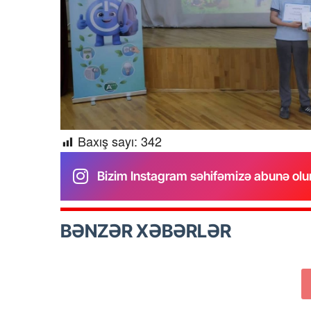
Baxış sayı:
342
Bizim Instagram səhifəmizə abunə olu
BƏNZƏR XƏBƏRLƏR