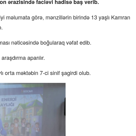
n ərazisində faciəvi hadisə baş verib.
diyi məlumata görə, mənzillərin birində 13 yaşlı Kamran
b.
ması nəticəsində boğularaq vəfat edib.
“Xətrinə dəymişəmsə, bağışla məni,
bala” –
Video
araşdırma aparılır.
07.06.2026 - 00:35
 orta məktəbin 7-ci sinif şagirdi olub.