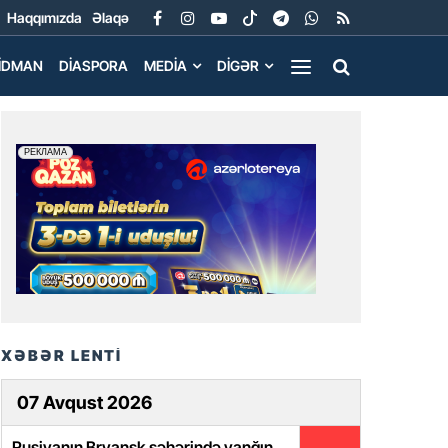
Haqqımızda
Əlaqə
İDMAN
DIASPORA
MEDIA
DIGƏR
XƏBƏR LENTİ
07 Avqust 2026
Rusiyanın Bryansk şəhərində yanğın