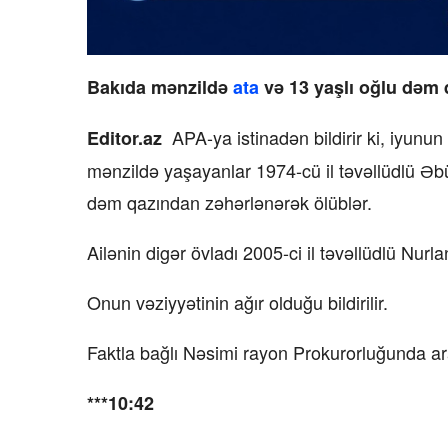
Bakıda mənzildə
ata
və 13 yaşlı oğlu dəm q
APA-ya istinadən bildirir ki, iyunu
Editor.az
mənzildə yaşayanlar 1974-cü il təvəllüdlü Əb
dəm qazından zəhərlənərək ölüblər.
Ailənin digər övladı 2005-ci il təvəllüdlü Nur
Onun vəziyyətinin ağır olduğu bildirilir.
Faktla bağlı Nəsimi rayon Prokurorluğunda ara
***10:42