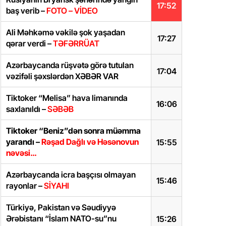
17:52
baş verib –
FOTO – VİDEO
Ali Məhkəmə vəkilə şok yaşadan
17:27
qərar verdi –
TƏFƏRRÜAT
Azərbaycanda rüşvətə görə tutulan
17:04
vəzifəli şəxslərdən XƏBƏR VAR
Tiktoker “Melisa” hava limanında
16:06
saxlanıldı –
SƏBƏB
Tiktoker “Beniz”dən sonra müəmma
yarandı –
Rəşad Dağlı və Həsənovun
15:55
nəvəsi…
Azərbaycanda icra başçısı olmayan
15:46
rayonlar –
SİYAHI
Türkiyə, Pakistan və Səudiyyə
Ərəbistanı “İslam NATO-su”nu
15:26