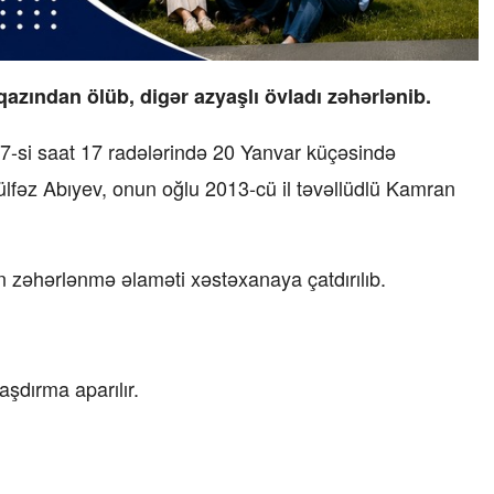
azından ölüb, digər azyaşlı övladı zəhərlənib.
n 7-si saat 17 radələrində 20 Yanvar küçəsində
ülfəz Abıyev, onun oğlu 2013-cü il təvəllüdlü Kamran
lan zəhərlənmə əlaməti xəstəxanaya çatdırılıb.
şdırma aparılır.