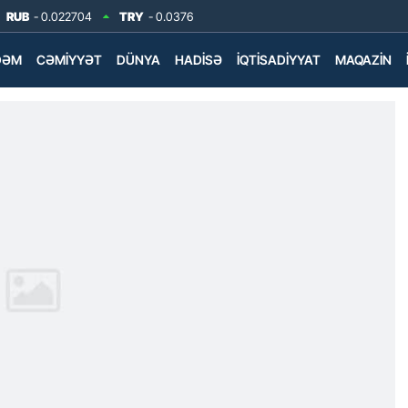
RUB
- 0.022704
TRY
- 0.0376
DƏM
CƏMIYYƏT
DÜNYA
HADISƏ
İQTISADIYYAT
MAQAZIN