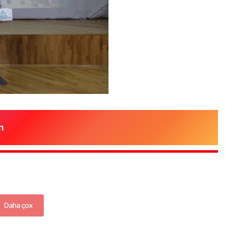
n
Daha çox