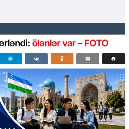
hərləndi:
ölənlər var – FOTO