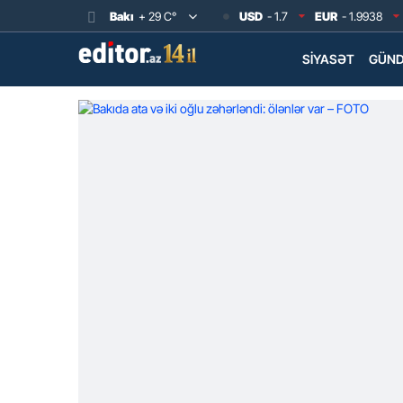
Bakı
+ 29 C°
USD
- 1.7
EUR
- 1.9938
SIYASƏT
GÜN