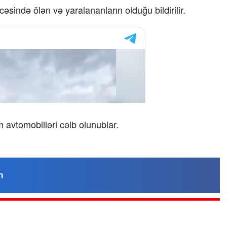
əsində ölən və yaralananların olduğu bildirilir.
m avtomobilləri cəlb olunublar.
n