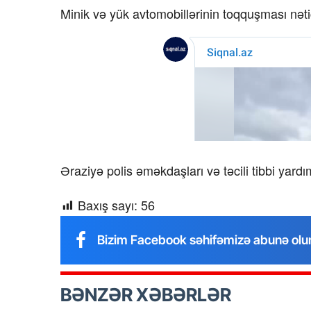
Minik və yük avtomobillərinin toqquşması nətic
Əraziyə polis əməkdaşları və təcili tibbi yardı
Baxış sayı:
56
Bizim Facebook səhifəmizə abunə olu
BƏNZƏR XƏBƏRLƏR