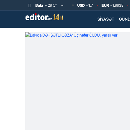
Bakı
+ 29 C°
USD
- 1.7
EUR
- 1.9938
SIYASƏT
GÜN