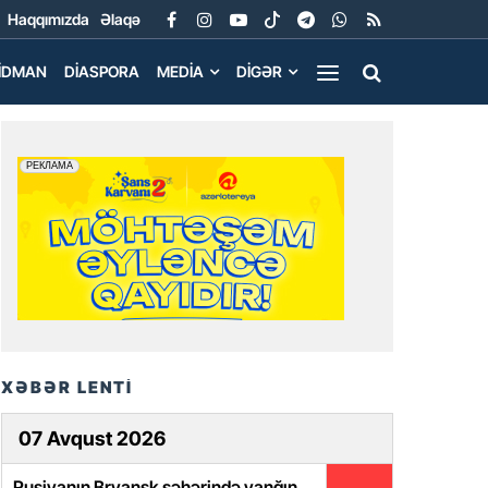
Haqqımızda
Əlaqə
İDMAN
DIASPORA
MEDIA
DIGƏR
XƏBƏR LENTİ
07 Avqust 2026
Rusiyanın Bryansk şəhərində yanğın