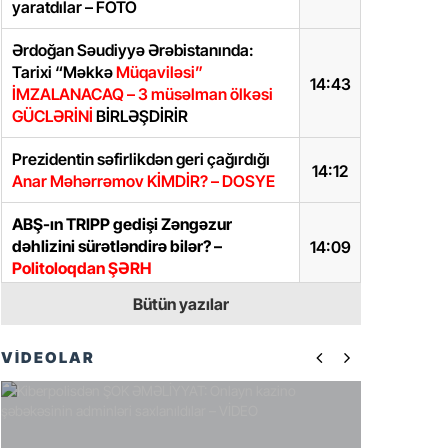
yaratdılar – FOTO
Ərdoğan Səudiyyə Ərəbistanında:
Tarixi “Məkkə
Müqaviləsi”
14:43
İMZALANACAQ – 3 müsəlman ölkəsi
GÜCLƏRİNİ
BİRLƏŞDİRİR
Prezidentin səfirlikdən geri çağırdığı
14:12
Anar Məhərrəmov KİMDİR? – DOSYE
ABŞ-ın TRIPP gedişi Zəngəzur
dəhlizini sürətləndirə bilər? –
14:09
Politoloqdan ŞƏRH
Bütün yazılar
Prezidentdən Abel Məhərrəmovun
13:45
oğlu ilə bağlı SƏRƏNCAM
VİDEOLAR
İlham Əliyevdən iki diplomatla bağlı
13:40
SƏRƏNCAMLAR
Samir Şərifova yeni vəzifə verildi –