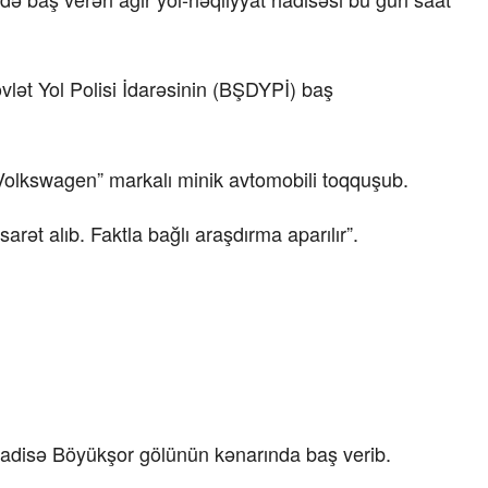
ət Yol Polisi İdarəsinin (BŞDYPİ) baş
“Xətrinə dəymişəmsə, bağışla məni,
Volkswagen” markalı minik avtomobili toqquşub.
bala” –
Video
arət alıb. Faktla bağlı araşdırma aparılır”.
07.06.2026 - 00:35
 hadisə Böyükşor gölünün kənarında baş verib.