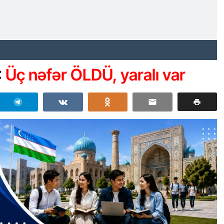
:
Üç nəfər ÖLDÜ, yaralı var