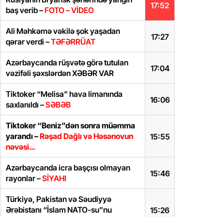
17:52
baş verib –
FOTO – VİDEO
Ali Məhkəmə vəkilə şok yaşadan
17:27
qərar verdi –
TƏFƏRRÜAT
Azərbaycanda rüşvətə görə tutulan
17:04
vəzifəli şəxslərdən XƏBƏR VAR
Tiktoker “Melisa” hava limanında
16:06
saxlanıldı –
SƏBƏB
Tiktoker “Beniz”dən sonra müəmma
yarandı –
Rəşad Dağlı və Həsənovun
15:55
nəvəsi…
Azərbaycanda icra başçısı olmayan
15:46
rayonlar –
SİYAHI
Türkiyə, Pakistan və Səudiyyə
Ərəbistanı “İslam NATO-su”nu
15:26