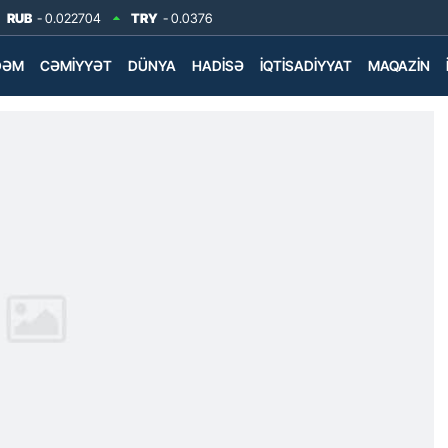
RUB
- 0.022704
TRY
- 0.0376
DƏM
CƏMIYYƏT
DÜNYA
HADISƏ
İQTISADIYYAT
MAQAZIN