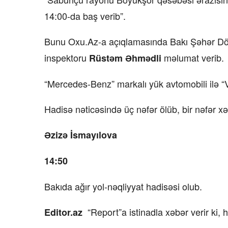
14:00-da baş verib”.
Bunu Oxu.Az-a açıqlamasında Bakı Şəhər Dövl
inspektoru
məlumat verib.
Rüstəm Əhmədli
“Mercedes-Benz” markalı yük avtomobili ilə “
Hadisə nəticəsində üç nəfər ölüb, bir nəfər xəs
Əzizə İsmayılova
14:50
Bakıda ağır yol-nəqliyyat hadisəsi olub.
“Report”a istinadla xəbər verir ki,
Editor.az