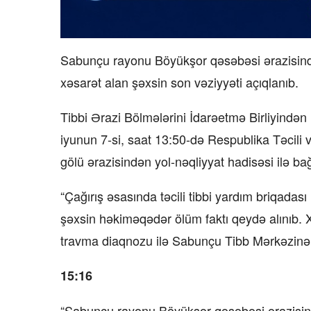
Sabunçu rayonu Böyükşor qəsəbəsi ərazisində
xəsarət alan şəxsin son vəziyyəti açıqlanıb.
Tibbi Ərazi Bölmələrini İdarəetmə Birliyindən
iyunun 7-si, saat 13:50-də Respublika Təcili
gölü ərazisindən yol-nəqliyyat hadisəsi ilə bağl
“Çağırış əsasında təcili tibbi yardım briqadası
şəxsin həkiməqədər ölüm faktı qeydə alınıb. Xə
travma diaqnozu ilə Sabunçu Tibb Mərkəzinə ho
15:16
“Sabunçu rayonu Böyükşor qəsəbəsi ərazisind