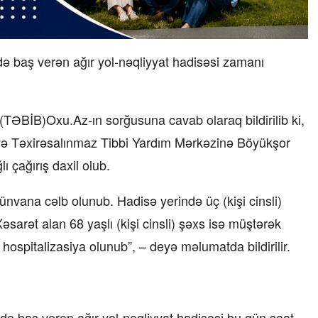
 baş verən ağır yol-nəqliyyat hadisəsi zamanı
 (TƏBİB)Oxu.Az-ın sorğusuna cavab olaraq bildirilib ki,
 və Təxirəsalınmaz Tibbi Yardım Mərkəzinə Böyükşor
ı çağırış daxil olub.
 ünvana cəlb olunub. Hadisə yerində üç (kişi cinsli)
sarət alan 68 yaşlı (kişi cinsli) şəxs isə müştərək
spitalizasiya olunub”, – deyə məlumatda bildirilir.
ə baş verən ağır yol-nəqliyyat hadisəsi bu gün saat