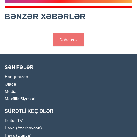
BƏNZƏR XƏBƏRLƏR
Daha çox
SƏHİFƏLƏR
Haqqımızda
Əlaqə
Media
Məxfilik Siyasəti
SÜRƏTLİ KEÇİDLƏR
Editor TV
Hava (Azərbaycan)
Hava (Dünya)