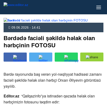
09.06.2026 - 14:41
Bərdədə faciəli şəkildə həlak olan
hərbçinin FOTOSU
Bərdə rayonunda baş verən yol-nəqliyyat hadisəsi zamanı
faciəli şəkildə həlak olan hərbçi Orxan Əliyevin görüntüsü
yayılıb.
Editor.az
“Qafqazinfo”ya istinadən qəzada həlak olan
hərbçimizin fotosunu təqdim edir: