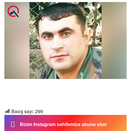
Baxış sayı:
299
Bizim Instagram səhifəmizə abunə olun