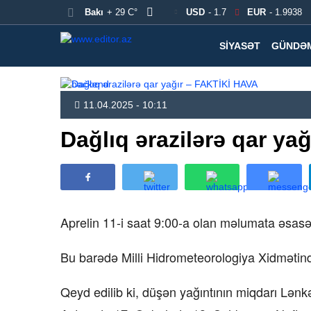
Bakı
+ 29 C°
USD
- 1.7
EUR
- 1.9938
SIYASƏT
GÜNDƏ
11.04.2025 - 10:11
Dağlıq ərazilərə qar ya
Aprelin 11-i saat 9:00-a olan məlumata əsasən
Bu barədə Milli Hidrometeorologiya Xidmətindən
Qeyd edilib ki, düşən yağıntının miqdarı Lən