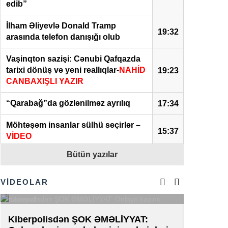
edib”
İlham Əliyevlə Donald Tramp
19:32
arasında telefon danışığı olub
Vaşinqton sazişi: Cənubi Qafqazda
tarixi dönüş və yeni reallıqlar-
NAHİD
19:23
CANBAXIŞLI YAZIR
“Qarabağ”da gözlənilməz ayrılıq
17:34
Möhtəşəm insanlar sülhü seçirlər –
15:37
VİDEO
Bütün yazılar
Güclü “İSLAM ÜÇBUCAĞI” bütün
dünyanı dəyişəcək:
Yeni hərbi ittifaq
14:44
ABŞ, Çin və Rusiyanı niyə təşvişə
VİDEOLAR
salır
Paşinyanın Bakıya zəngi:
Rusiya
Kiberpolisdən ŞOK ƏMƏLİYYAT:
AZAL-da 
14:21
narahatdır…