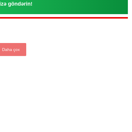
izə göndərin!
Daha çox
“Xətrinə dəymişəmsə, bağışla məni,