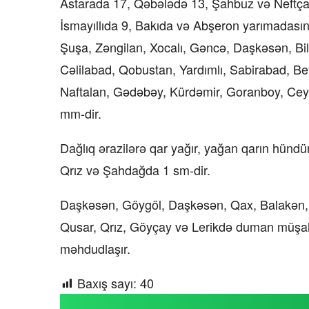
Astarada 17, Qəbələdə 13, Şahbuz və Neftça
İsmayıllıda 9, Bakıda və Abşeron yarımadası
Şuşa, Zəngilan, Xocalı, Gəncə, Daşkəsən, Bil
Cəlilabad, Qobustan, Yardımlı, Sabirabad, Be
Naftalan, Gədəbəy, Kürdəmir, Goranboy, Cey
mm-dir.
Dağlıq ərazilərə qar yağır, yağan qarın hündü
Qrız və Şahdağda 1 sm-dir.
Daşkəsən, Göygöl, Daşkəsən, Qax, Balakən, 
Qusar, Qrız, Göyçay və Lerikdə duman müşa
məhdudlaşır.
Baxış sayı:
40