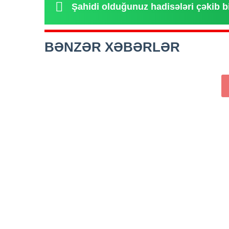
Şahidi olduğunuz hadisələri çəkib b
BƏNZƏR XƏBƏRLƏR