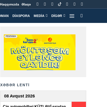
Haqqımızda
Əlaqə
DMAN
DIASPORA
MEDIA
DIGƏR
XƏBƏR LENTİ
08 Avqust 2026
Çin avtomobilləri KÜTLƏVİ sıradan