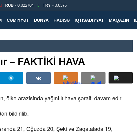
RUB
- 0.022704
TRY
- 0.0376
M
CƏMIYYƏT
DÜNYA
HADISƏ
İQTISADIYYAT
MAQAZIN
İ
ğır – FAKTİKİ HAVA
, ölkə ərazisində yağıntılı hava şəraiti davam edir.
 bildirilib.
kəranda 21, Oğuzda 20, Şəki və Zaqatalada 19,