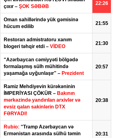
22:26
çıxır –
ŞOK SƏBƏB
Oman sahillərində yük gəmisinə
21:55
hücum edilib
Restoran admistratoru xanım
21:30
blogeri təhqir etdi –
VİDEO
“Azərbaycan cəmiyyəti bölgədə
formalaşmış sülh mühitində
20:57
yaşamağa uyğunlaşır” –
Prezident
Ramiz Mehdiyevin kürəkəninin
İMPERİYASI ÇÖKÜR –
Bakının
mərkəzində yandırılan arxivlər və
20:38
evsiz qalan sakinlərin DTX
FƏRYADI!
Rubio:
“Tramp Azərbaycan və
Ermənistan arasında sülhü təmin
20:31