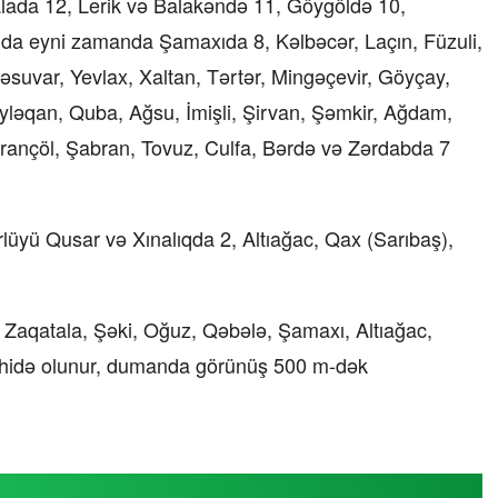
lada 12, Lerik və Balakəndə 11, Göygöldə 10,
nda eyni zamanda Şamaxıda 8, Kəlbəcər, Laçın, Füzuli,
əsuvar, Yevlax, Xaltan, Tərtər, Mingəçevir, Göyçay,
yləqan, Quba, Ağsu, İmişli, Şirvan, Şəmkir, Ağdam,
rançöl, Şabran, Tovuz, Culfa, Bərdə və Zərdabda 7
rlüyü Qusar və Xınalıqda 2, Altıağac, Qax (Sarıbaş),
Zaqatala, Şəki, Oğuz, Qəbələ, Şamaxı, Altıağac,
hidə olunur, dumanda görünüş 500 m-dək