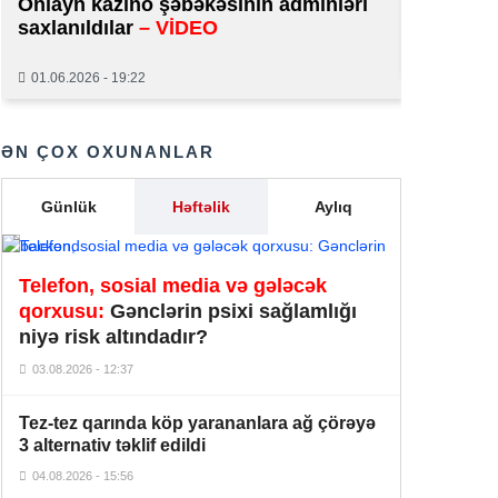
Onlayn kazino şəbəkəsinin adminləri
normal 
saxlanıldılar
– VİDEO
17 yaşlı qızın nişanında münaqişə
14:12
29.01.2026
yaradanlar cəzalandırılacaq
01.06.2026 - 19:22
Şuşadan Vaşinqtona: Azərbaycanın
hərbi qələbəni diplomatik zəfərə
13:02
ƏN ÇOX OXUNANLAR
çevirən Böyük Strategiyası –
ANALİZ
Günlük
Həftəlik
Aylıq
Blogerin həyat yoldaşı onun ad
12:54
günündə vəfat edib –
FOTO
Nikol Paşinyan İlham Əliyevə zəng
Telefon, sosial media və gələcək
12:44
edib
qorxusu:
Gənclərin psixi sağlamlığı
niyə risk altındadır?
“Uşağınız üçün nəzarətçi tutun” –
12:33
03.08.2026 - 12:37
Bağçada valideynə tələb – İDDİA
Tez-tez qarında köp yarananlara ağ çörəyə
Ravil Tağıyev vəzifəsindən azad
12:26
3 alternativ təklif edildi
edildi
04.08.2026 - 15:56