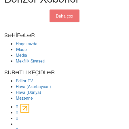
Daha çox
SƏHİFƏLƏR
Haqqımızda
Əlaqə
Media
Məxfilik Siyasəti
SÜRƏTLİ KEÇİDLƏR
Editor TV
Hava (Azərbaycan)
Hava (Dünya)
Məzənnə