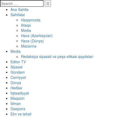
Ana Səhifə
Səhifələr
Haqqımızda
Əlaqə
Media
Hava (Azərbaycan)
Hava (Dünya)
Məzənnə
Media
Redaksiya siyasəti və peşə etikası qaydaları
Editor TV
Siyasət
Gündəm
Cəmiyyət
Dünya
Hadisə
İqtisadiyyat
Maqazin
İdman
Diaspora
Elm və təhsil