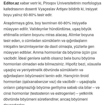
Editor.az
xəbər verir ki, Piroqov Universitetinin morfologiya
kafedrasının dosenti Vyaçeslav Artişev bildirib ki, irsiyyət
boyu yalnız 60-80% təsir edir.
Araşdırmaya görə, boy təxminən 60-80% irsiyyətlə
müəyyən edilir. Valideynlər hündürdürsə, uşaq böyük
ehtimalla onların boyunu miras alacaq. Alimlər boyuna
təsir edən, o cümlədən sümüklərin və qığırdaqların
inkişafını tənzimləyənlər də daxil olmaqla, yüzlərlə gen
müəyyən ediblər. Amma hormonlar da böyümə üçün çox
vacibdir. İdeal genlərə sahib olsanız belə bunu böyümə
hormonları olmadan edə bilməzsiniz. Hipofiz bezi, xüsusilə
uşaqlıq və yeniyetməlik dövründə sümüklərin və
qığırdaqların böyüməsini təmin edir. Həmçinin tiroid
hormonları (qalxanabənzər vəz) də vacibdir – uşaqlıqda
onların çatışmazlığı böyümə geriliyinə səbəb ola bilər – və
cinsi hormonlar (testosteron və estrogenlər) – yetkinlik
dövründə böyüməni sürətləndirər, ancaq böyüməni
dayandırırlar.