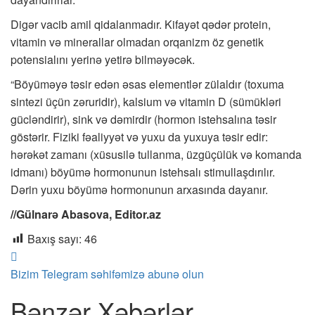
Digər vacib amil qidalanmadır. Kifayət qədər protein,
vitamin və minerallar olmadan orqanizm öz genetik
potensialını yerinə yetirə bilməyəcək.
“Böyüməyə təsir edən əsas elementlər zülaldır (toxuma
sintezi üçün zəruridir), kalsium və vitamin D (sümükləri
gücləndirir), sink və dəmirdir (hormon istehsalına təsir
göstərir. Fiziki fəaliyyət və yuxu da yuxuya təsir edir:
hərəkət zamanı (xüsusilə tullanma, üzgüçülük və komanda
idmanı) böyümə hormonunun istehsalı stimullaşdırılır.
Dərin yuxu böyümə hormonunun arxasında dayanır.
//Gülnarə Abasova, Editor.az
Baxış sayı:
46
Bizim Telegram səhifəmizə abunə olun
Bənzər Xəbərlər