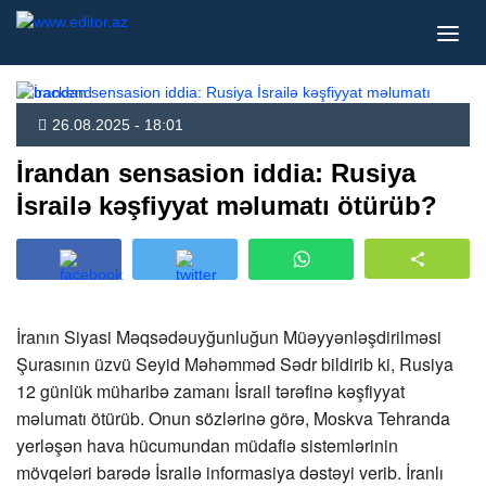
26.08.2025 - 18:01
İrandan sensasion iddia: Rusiya
İsrailə kəşfiyyat məlumatı ötürüb?
İranın Siyasi Məqsədəuyğunluğun Müəyyənləşdirilməsi
Şurasının üzvü Seyid Məhəmməd Sədr bildirib ki, Rusiya
12 günlük müharibə zamanı İsrail tərəfinə kəşfiyyat
məlumatı ötürüb. Onun sözlərinə görə, Moskva Tehranda
yerləşən hava hücumundan müdafiə sistemlərinin
mövqeləri barədə İsrailə informasiya dəstəyi verib. İranlı