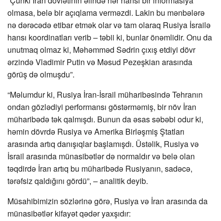
“Çünki İran dövlətinin əlində hər hansı bir informasiya
olmasa, belə bir açıqlama verməzdi. Lakin bu mənbələrə
nə dərəcədə etibar etmək olar və tam olaraq Rusiya İsrailə
hansı koordinatları verib – təbii ki, bunlar önəmlidir. Onu da
unutmaq olmaz ki, Məhəmməd Sədrin çıxış etdiyi dövr
ərzində Vladimir Putin və Məsud Pezeşkian arasında
görüş də olmuşdu”.
“Məlumdur ki, Rusiya İran-İsrail müharibəsində Tehranın
ondan gözlədiyi performansı göstərməmiş, bir növ İran
müharibədə tək qalmışdı. Bunun da əsas səbəbi odur ki,
həmin dövrdə Rusiya və Amerika Birləşmiş Ştatları
arasında artıq danışıqlar başlamışdı. Üstəlik, Rusiya və
İsrail arasında münasibətlər də normaldır və belə olan
təqdirdə İran artıq bu müharibədə Rusiyanın, sadəcə,
tərəfsiz qaldığını gördü”, – analitik deyib.
Müsahibimizin sözlərinə görə, Rusiya və İran arasında da
münasibətlər kifayət qədər yaxşıdır: