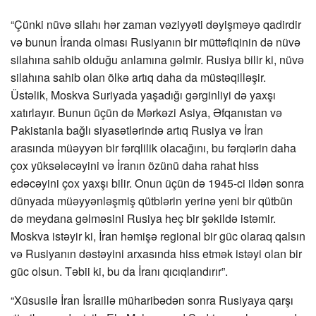
“Çünki nüvə silahı hər zaman vəziyyəti dəyişməyə qadirdir
və bunun İranda olması Rusiyanın bir müttəfiqinin də nüvə
silahına sahib olduğu anlamına gəlmir. Rusiya bilir ki, nüvə
silahına sahib olan ölkə artıq daha da müstəqilləşir.
Üstəlik, Moskva Suriyada yaşadığı gərginliyi də yaxşı
xatırlayır. Bunun üçün də Mərkəzi Asiya, Əfqanıstan və
Pakistanla bağlı siyasətlərində artıq Rusiya və İran
arasında müəyyən bir fərqlilik olacağını, bu fərqlərin daha
çox yüksələcəyini və İranın özünü daha rahat hiss
edəcəyini çox yaxşı bilir. Onun üçün də 1945-ci ildən sonra
dünyada müəyyənləşmiş qütblərin yerinə yeni bir qütbün
də meydana gəlməsini Rusiya heç bir şəkildə istəmir.
Moskva istəyir ki, İran həmişə regional bir güc olaraq qalsın
və Rusiyanın dəstəyini arxasında hiss etmək istəyi olan bir
güc olsun. Təbii ki, bu da İranı qıcıqlandırır”.
“Xüsusilə İran İsraillə müharibədən sonra Rusiyaya qarşı