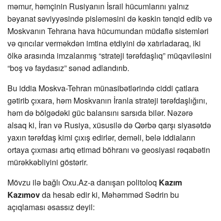
məmur, həmçinin Rusiyanın İsrail hücumlarını yalnız
bəyanat səviyyəsində pisləməsini də kəskin tənqid edib və
Moskvanın Tehrana hava hücumundan müdafiə sistemləri
və qırıcılar verməkdən imtina etdiyini də xatırladaraq, iki
ölkə arasında imzalanmış “strateji tərəfdaşlıq” müqaviləsini
“boş və faydasız” sənəd adlandırıb.
Bu iddia Moskva-Tehran münasibətlərində ciddi çatlara
gətirib çıxara, həm Moskvanın İranla strateji tərəfdaşlığını,
həm də bölgədəki güc balansını sarsıda bilər. Nəzərə
alsaq ki, İran və Rusiya, xüsusilə də Qərbə qarşı siyasətdə
yaxın tərəfdaş kimi çıxış edirlər, deməli, belə iddiaların
ortaya çıxması artıq etimad böhranı və geosiyasi rəqabətin
mürəkkəbliyini göstərir.
Mövzu ilə bağlı Oxu.Az-a danışan politoloq
Kazım
Kazımov
da hesab edir ki, Məhəmməd Sədrin bu
açıqlaması əsassız deyil: