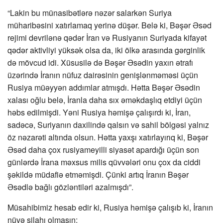
“Lakin bu münasibətlərə nəzər salarkən Suriya
müharibəsini xatırlamaq yerinə düşər. Belə ki, Bəşər Əsəd
rejimi devrilənə qədər İran və Rusiyanın Suriyada kifayət
qədər aktivliyi yüksək olsa da, iki ölkə arasında gərginlik
də mövcud idi. Xüsusilə də Bəşər Əsədin yaxın ətrafı
üzərində İranın nüfuz dairəsinin genişlənməməsi üçün
Rusiya müəyyən addımlar atmışdı. Hətta Bəşər Əsədin
xalası oğlu belə, İranla daha sıx əməkdaşlıq etdiyi üçün
həbs edilmişdi. Yəni Rusiya həmişə çalışırdı ki, İran,
sadəcə, Suriyanın daxilində qalsın və sahil bölgəsi yalnız
öz nəzarəti altında olsun. Hətta yaxşı xatırlayırıq ki, Bəşər
Əsəd daha çox rusiyameyilli siyasət apardığı üçün son
günlərdə İrana məxsus milis qüvvələri onu çox da ciddi
şəkildə müdafiə etməmişdi. Çünki artıq İranın Bəşər
Əsədlə bağlı gözləntiləri azalmışdı”.
Müsahibimiz hesab edir ki, Rusiya həmişə çalışıb ki, İranın
nüvə silahı olmasın: