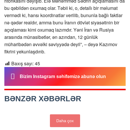
ritorikasını dəyişib. Elə Məhəmməd Sədrin açıqlamasını da
bu qəbildən oxumaq olar. Təbii ki, o, detallı bir məlumat
vermədi ki, hansı koordinatlar verilib, bununla bağlı faktlar
nə qədər realdır, amma bunu İranın dövlət siyasətinin bir
açıqlaması kimi oxumaq lazımdır. Yəni İran və Rusiya
arasında münasibətlər, ən azından, 12 günlük
müharibədən əvvəlki səviyyədə deyil”, – deyə Kazımov
fikrini yekunlaşdırıb.
Baxış sayı:
45
Bizim Instagram səhifəmizə abunə olun
BƏNZƏR XƏBƏRLƏR
Daha çox