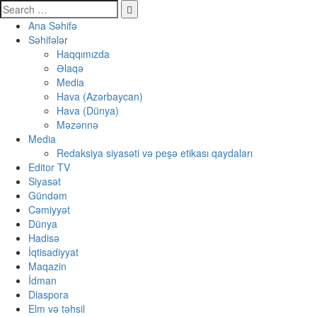
Ana Səhifə
Səhifələr
Haqqımızda
Əlaqə
Media
Hava (Azərbaycan)
Hava (Dünya)
Məzənnə
Media
Redaksiya siyasəti və peşə etikası qaydaları
Editor TV
Siyasət
Gündəm
Cəmiyyət
Dünya
Hadisə
İqtisadiyyat
Maqazin
İdman
Diaspora
Elm və təhsil