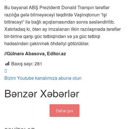
Bu bəyanat ABŞ Prezidenti Donald Trampın tərəflər
razılığa gələ bilməyəcəyi təqdirdə Vaşinqtonun “işi
bitirəcəyi” ilə bağlı açıqlamasından sonra səsləndirilib.
Xatırladaq ki, ötən ay imzalanan ilkin razılaşmada tərəflər
bir-birinə qarşı güc tətbiqindən və ya güc tətbiqi
hədəsindən çəkinmək öhdəliyi götürüblər.
//Gülnarə Abasova, Editor.az
Baxış sayı:
281
Bizim Youtube kanalımıza abunə olun
Bənzər Xəbərlər
Daha çox