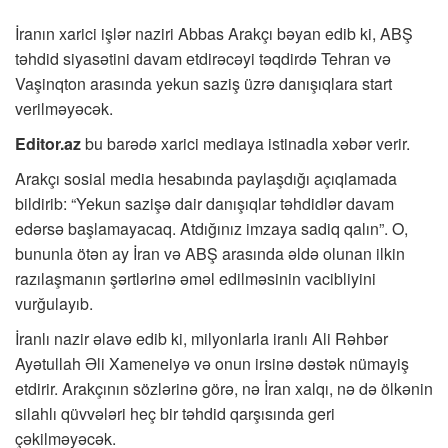
İranın xarici işlər naziri Abbas Arakçı bəyan edib ki, ABŞ
təhdid siyasətini davam etdirəcəyi təqdirdə Tehran və
Vaşinqton arasında yekun saziş üzrə danışıqlara start
verilməyəcək.
Editor.az
bu barədə xarici mediaya istinadla xəbər verir.
Arakçı sosial media hesabında paylaşdığı açıqlamada
bildirib: “Yekun sazişə dair danışıqlar təhdidlər davam
edərsə başlamayacaq. Atdığınız imzaya sadiq qalın”. O,
bununla ötən ay İran və ABŞ arasında əldə olunan ilkin
razılaşmanın şərtlərinə əməl edilməsinin vacibliyini
vurğulayıb.
İranlı nazir əlavə edib ki, milyonlarla iranlı Ali Rəhbər
Ayətullah Əli Xameneiyə və onun irsinə dəstək nümayiş
etdirir. Arakçının sözlərinə görə, nə İran xalqı, nə də ölkənin
silahlı qüvvələri heç bir təhdid qarşısında geri
çəkilməyəcək.