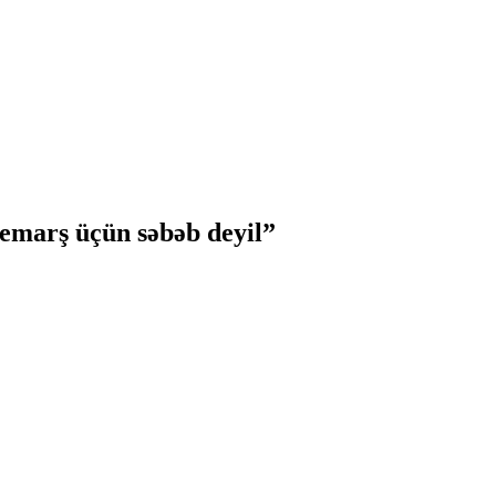
emarş üçün səbəb deyil”