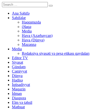
Ana Səhifə
Səhifələr
Haqqımızda
Əlaqə
Media
Hava (Azərbaycan)
Hava (Dünya)
Məzənnə
Media
Redaksiya siyasəti və peşə etikası qaydaları
Editor TV
Siyasət
Gündəm
Cəmiyyət
Dünya
Hadisə
İqtisadiyyat
Maqazin
İdman
Diaspora
Elm və təhsil
Mətbuat