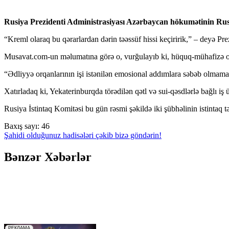
Rusiya Prezidenti Administrasiyası Azərbaycan hökumətinin Rusiya
“Kreml olaraq bu qərarlardan dərin təəssüf hissi keçiririk,” – deyə Pr
Musavat.com-un məlumatına görə o, vurğulayıb ki, hüquq-mühafizə or
“Ədliyyə orqanlarının işi istənilən emosional addımlara səbəb olmama
Xatırladaq ki, Yekaterinburqda törədilən qətl və sui-qəsdlərlə bağlı i
Rusiya İstintaq Komitəsi bu gün rəsmi şəkildə iki şübhəlinin istintaq 
Baxış sayı:
46
Şahidi olduğunuz hadisələri çəkib bizə göndərin!
Bənzər Xəbərlər