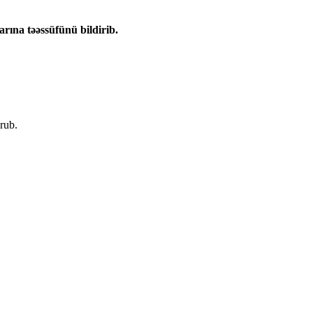
rına təəssüfünü bildirib.
rub.