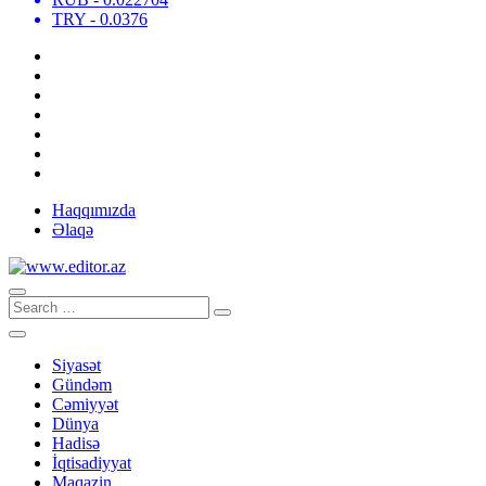
TRY
- 0.0376
Haqqımızda
Əlaqə
Siyasət
Gündəm
Cəmiyyət
Dünya
Hadisə
İqtisadiyyat
Maqazin