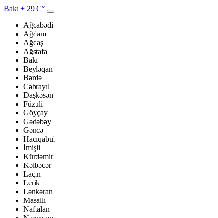
Bakı
+ 29 C°
Ağcabədi
Ağdam
Ağdaş
Ağstafa
Bakı
Beyləqan
Bərdə
Cəbrayıl
Daşkəsən
Füzuli
Göyçay
Gədəbəy
Gəncə
Hacıqabul
İmişli
Kürdəmir
Kəlbəcər
Laçın
Lerik
Lənkəran
Masallı
Naftalan
Naxçıvan