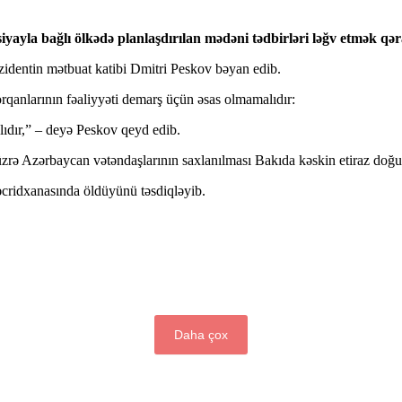
yla bağlı ölkədə planlaşdırılan mədəni tədbirləri ləğv etmək qəra
ezidentin mətbuat katibi Dmitri Peskov bəyan edib.
qanlarının fəaliyyəti demarş üçün əsas olmamalıdır:
lıdır,” – deyə Peskov qeyd edib.
ş üzrə Azərbaycan vətəndaşlarının saxlanılması Bakıda kəskin etiraz doğu
təcridxanasında öldüyünü təsdiqləyib.
Daha çox