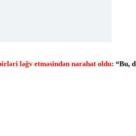
rləri ləğv etməsindən narahat oldu:
“Bu, d