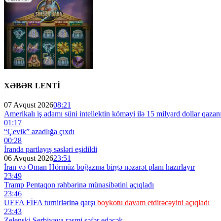
XƏBƏR LENTİ
07 Avqust 2026
08:21
Amerikalı iş adamı süni intellektin köməyi ilə 15 milyard dollar qazan
01:17
“Çevik” azadlığa çıxdı
00:28
İranda partlayış səsləri eşidildi
06 Avqust 2026
23:51
İran və Oman Hörmüz boğazına birgə nəzarət planı hazırlayır
23:49
Tramp Pentaqon rəhbərinə münasibətini açıqladı
23:46
UEFA FİFA turnirlərinə qarşı
boykotu davam etdirəcəyini açıqladı
23:43
Zelenski Serbiyaya rəsmi səfər edəcək