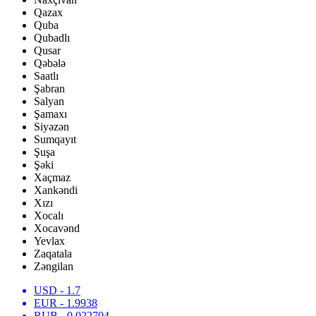
Qazax
Quba
Qubadlı
Qusar
Qəbələ
Saatlı
Şabran
Salyan
Şamaxı
Siyəzən
Sumqayıt
Şuşa
Şəki
Xaçmaz
Xankəndi
Xızı
Xocalı
Xocavənd
Yevlax
Zaqatala
Zəngilan
USD
- 1.7
EUR
- 1.9938
RUB
- 0.022704