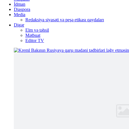
İdman
Diaspora
Media
Redaksiya siyasəti və peşə etikası qaydaları
Digər
Elm və təhsil
Mətbuat
Editor TV