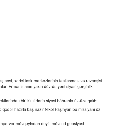
şməsi, xarici təsir mərkəzlərinin fəallaşması və revanşist
aları Ermənistanın yaxın dövrdə yeni siyasi gərginlik
tlərindən biri kimi dərin siyasi böhranla üz-üzə qalıb:
 qədər hazırkı baş nazir Nikol Paşinyan bu missiyanı öz
ülhpərvər mövqeyindən deyil, mövcud geosiyasi