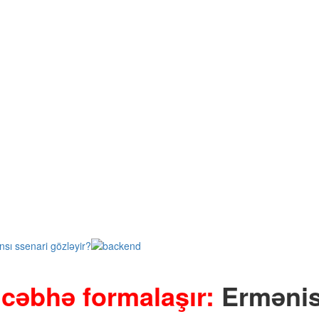
 cəbhə formalaşır:
Ermənist