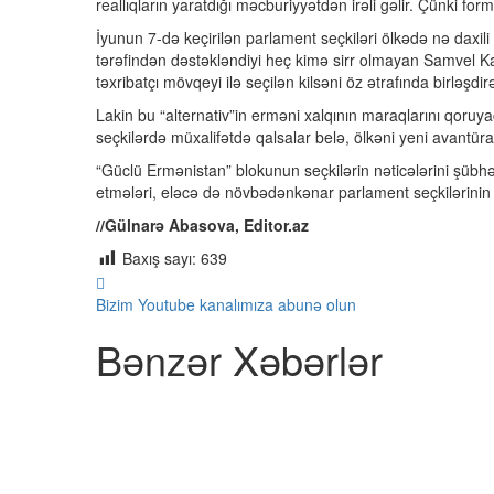
reallıqların yaratdığı məcburiyyətdən irəli gəlir. Çünki 
İyunun 7-də keçirilən parlament seçkiləri ölkədə nə daxil
tərəfindən dəstəkləndiyi heç kimə sirr olmayan Samvel K
təxribatçı mövqeyi ilə seçilən kilsəni öz ətrafında birləşdirə
Lakin bu “alternativ”in erməni xalqının maraqlarını qoruy
seçkilərdə müxalifətdə qalsalar belə, ölkəni yeni avantüra
“Güclü Ermənistan” blokunun seçkilərin nəticələrini şübhə 
etmələri, eləcə də növbədənkənar parlament seçkilərinin ke
//Gülnarə Abasova, Editor.az
Baxış sayı:
639
Bizim Youtube kanalımıza abunə olun
Bənzər Xəbərlər