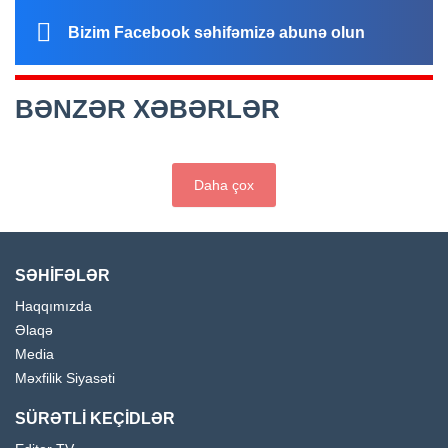
Bizim Facebook səhifəmizə abunə olun
BƏNZƏR XƏBƏRLƏR
Daha çox
SƏHİFƏLƏR
Haqqımızda
Əlaqə
Media
Məxfilik Siyasəti
SÜRƏTLİ KEÇİDLƏR