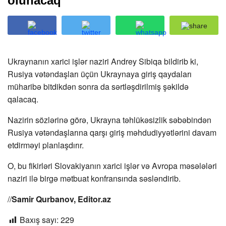
olunacaq
Ukraynanın xarici işlər naziri Andrey Sibiqa bildirib ki,
Rusiya vətəndaşları üçün Ukraynaya giriş qaydaları
müharibə bitdikdən sonra da sərtləşdirilmiş şəkildə
qalacaq.
Nazirin sözlərinə görə, Ukrayna təhlükəsizlik səbəbindən
Rusiya vətəndaşlarına qarşı giriş məhdudiyyətlərini davam
etdirməyi planlaşdırır.
O, bu fikirləri Slovakiyanın xarici işlər və Avropa məsələləri
naziri ilə birgə mətbuat konfransında səsləndirib.
//
Samir Qurbanov, Editor.az
Baxış sayı:
229