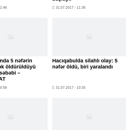
11:46
31.07.2017 - 11:36
nda 5 nəfərin
Hacıqabulda silahlı olay: 5
ək öldürüldüyü
nəfər öldü, biri yaralandı
səbəbi –
AT
10:58
31.07.2017 - 10:35