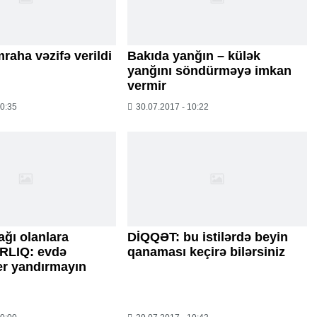
aha vəzifə verildi
Bakıda yanğın – külək
yanğını söndürməyə imkan
vermir
10:35
30.07.2017 - 10:22
ağı olanlara
DİQQƏT: bu istilərdə beyin
LIQ: evdə
qanaması keçirə bilərsiniz
er yandırmayın