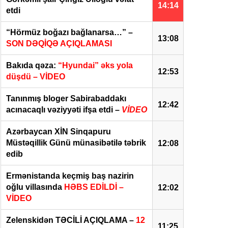
14:14
etdi
“Hörmüz boğazı bağlanarsa…” –
09.08.2026 - 12:42
Cəmiyyət
13:08
SON DƏQİQƏ AÇIQLAMASI
Tanınmış bloger Sabirabadda
Bakıda qəza:
“Hyundai” əks yola
vəziyyəti ifşa etdi –
VİDEO
12:53
düşdü – VİDEO
Tanınmış bloger Sabirabaddakı
12:42
acınacaqlı vəziyyəti ifşa etdi –
VİDEO
Azərbaycan XİN Sinqapuru
Müstəqillik Günü münasibətilə təbrik
12:08
edib
Ermənistanda keçmiş baş nazirin
oğlu villasında
HƏBS EDİLDİ –
12:02
VİDEO
Zelenskidən TƏCİLİ AÇIQLAMA –
12
11:25