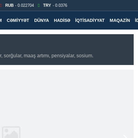
RUB
- 0.022704
TRY
- 0.0376
M
CƏMIYYƏT
DÜNYA
HADISƏ
İQTISADIYYAT
MAQAZIN
İ
, sorğular, maaş artımı, pensiyalar, sosium.