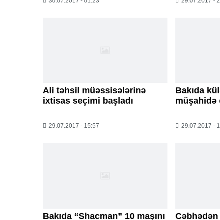
30.07.2017 - 01:23
29.07.2017 - 
Ali təhsil müəssisələrinə
Bakıda kül
ixtisas seçimi başladı
müşahidə 
29.07.2017 - 15:57
29.07.2017 - 
Bakıda “Shacman” 10 maşını
Cəbhədən 