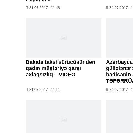
31.07.2017 - 11:48
31.07.2017 - 
Bakıda taksi sürücüsündən
Azərbayca
qadın müştəriyə qarşı
güllələnər
əxlaqsızlıq – VİDEO
hadisənin 
TƏFƏRRÜ
31.07.2017 - 11:11
31.07.2017 - 