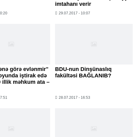
imtahanı verir
10:20
29.07.2017 - 10:07
nə görə evlənmir"
BDU-nun Dinşünaslıq
toyunda iştirak edə
fakültəsi BAĞLANIB?
 illik məhkum ata –
17:51
28.07.2017 - 16:53