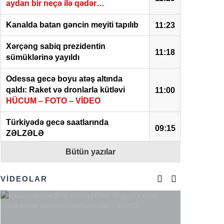
aydan bir neçə ilə qədər…
Kanalda batan gəncin meyiti tapılıb
11:23
Xərçəng sabiq prezidentin
11:18
sümüklərinə yayıldı
Odessa gecə boyu atəş altında
qaldı: Raket və dronlarla kütləvi
11:00
HÜCUM – FOTO – VİDEO
Türkiyədə gecə saatlarında
09:15
ZƏLZƏLƏ
Bütün yazılar
Beyləqanda kanalda batan 21 yaşlı
01:38
gəncin meyiti tapıldı
VİDEOLAR
KİV:
Türkiyə Ukraynaya ballistik
raketlər və yaylım atəş sistemləri
00:31
satıb