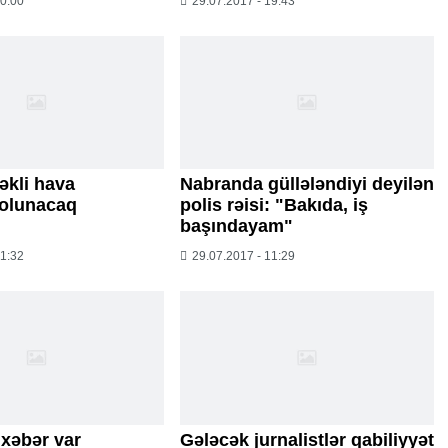
20:00
29.07.2017 - 19:43
əkli hava
Nabranda güllələndiyi deyilən
olunacaq
polis rəisi: "Bakıda, iş
başındayam"
11:32
29.07.2017 - 11:29
xəbər var
Gələcək jurnalistlər qabiliyyət