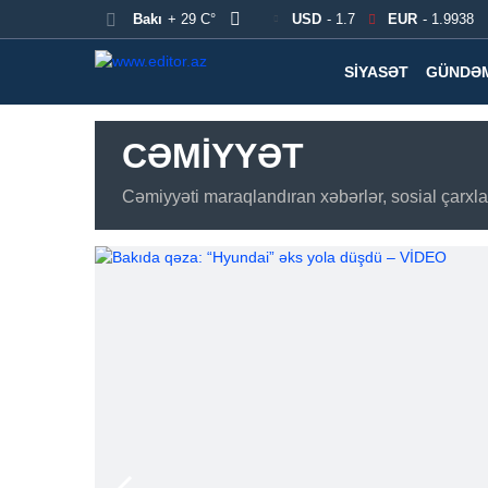
Bakı
+ 29 C°
USD
- 1.7
EUR
- 1.9938
SIYASƏT
GÜNDƏ
CƏMIYYƏT
Cəmiyyəti maraqlandıran xəbərlər, sosial çarxlar