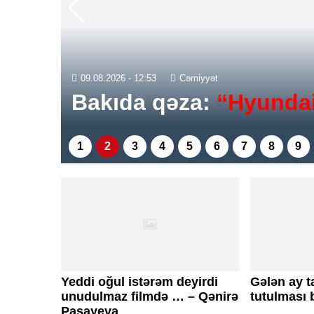
09.08.2026 - 12:53
Cəmiyyət
Bakıda qəza:
“Hyundai
1
2
3
4
5
6
7
8
9
Yeddi oğul istərəm deyirdi
Gələn ay 
unudulmaz filmdə … – Qənirə
tutulması 
Paşayeva