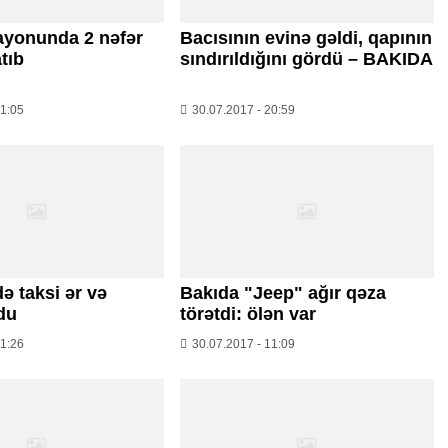
ayonunda 2 nəfər
Bacısının evinə gəldi, qapının
tıb
sındırıldığını gördü – BAKIDA
21:05
30.07.2017 - 20:59
“Xətrinə dəymişəmsə, bağışla məni,
bala” –
Video
07.06.2026 - 00:35
 taksi ər və
Bakıda "Jeep" ağır qəza
du
törətdi: ölən var
11:26
30.07.2017 - 11:09