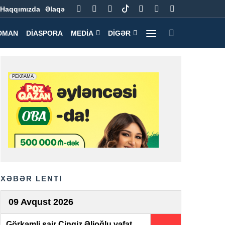
Haqqımızda
Əlaqə
DMAN
DIASPORA
MEDIA
DIGƏR
XƏBƏR LENTİ
09 Avqust 2026
Görkəmli şair Çingiz Əlioğlu vəfat