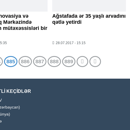
novasiya və
Ağstafada ər 35 yaşlı arvadını
ıq Mərkəzində
qətlə yetirdi
 mütəxəssisləri bir
15:35
28.07.2017 - 15:15
4
885
886
887
888
889
Lİ KEÇİDLƏR
V
zərbaycan)
ünya)
ə