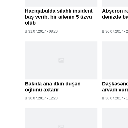
Hacıqabulda silahlı insident
Abşeron r
baş verib, bir ailənin 5 üzvü
dənizdə ba
ölüb
31.07.2017 - 08:20
30.07.2017 - 
Bakıda ana itkin düşən
Daşkəsəndə
oğlunu axtarır
arvadı vur
30.07.2017 - 12:28
30.07.2017 - 