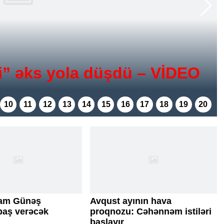
” əks yola düşdü – VİDEO
10
11
12
13
14
15
16
17
18
19
20
tam Günəş
Avqust ayının hava
baş verəcək
proqnozu: Cəhənnəm istiləri
başlayır