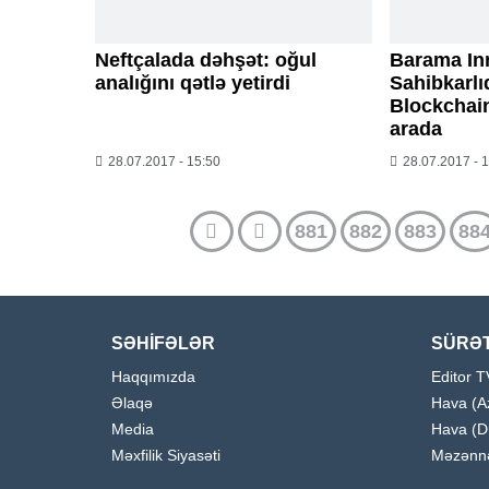
Neftçalada dəhşət: oğul
Barama In
analığını qətlə yetirdi
Sahibkarl
Blockchain
arada
28.07.2017 - 15:50
28.07.2017 - 
881
882
883
88
SƏHİFƏLƏR
SÜRƏT
Haqqımızda
Editor T
Əlaqə
Hava (A
Media
Hava (D
Məxfilik Siyasəti
Məzənn