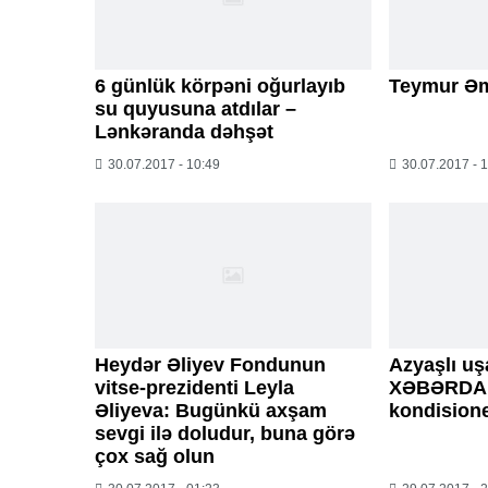
6 günlük körpəni oğurlayıb
Teymur Əmr
su quyusuna atdılar –
Lənkəranda dəhşət
30.07.2017 - 10:49
30.07.2017 - 
Heydər Əliyev Fondunun
Azyaşlı uş
vitse-prezidenti Leyla
XƏBƏRDAR
Əliyeva: Bugünkü axşam
kondision
sevgi ilə doludur, buna görə
çox sağ olun