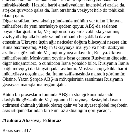
mürəkkəbləşib. Hazırda hərbi əməliyyatların intensivliyi azalsa da,
atəşkəs qüvvədə qalsa da, İran ətrafında vəziyyət hələ də təhlükəli
olaraq qalır.
Digər tərəfdən, beynəlxalq gündəmdə mühüm yer tutan Ukrayna
müharibəsi də yeni mərhələyə qədəm qoyur. ABŞ-da səslənən
bəyanatlar göstərir ki, Vaşinqton son aylarda cəbhədə yaranmış
vəziyyəti diqqətlə izləyir və müharibənin bu şəkildə davam
etməsinin Ukrayna üçün ağır nəticələr doğura biləcəyini nəzərə alır.
Buna baxmayaraq, ABŞ-ın Ukraynaya maliyyə və hərbi dəstəyini
azaltması gözlənilmir. Vaşinqton yaxşı anlayır ki, Rusiya-Ukrayna
müharibəsinin Moskvanın xeyrinə başa çatması Rusiyanın diqqətini
digər istiqamətlərə, o cümlədən İrana yönəldə bilər. Rusiyanın İranla
bağlı mövqeyi də kifayət qədər aydındır. Moskva açıq şəkildə hərbi
müdaxiləyə qoşulmasa da, İranın zəifləməsində maraqlı görünmür.
Əksinə, Yaxın Şərqdə ABŞ-ın mövqelərinin sarsılması Rusiyanın
geosiyasi maraqlarına uyğun gəlir.
Bütün bu proseslərin fonunda ABŞ-ın strateji kursunda ciddi
dəyişiklik gözlənilmir. Vaşinqtonun Ukraynaya dəstəyini davam
etdirməsi ehtimalı yüksək olaraq qalır və bu siyasət qlobal rəqabətin
əsas istiqamətlərindən biri kimi öz aktuallığını qoruyacaq”.
//Gülnarə Abasova, Editor.az
Baxış sayı:
317