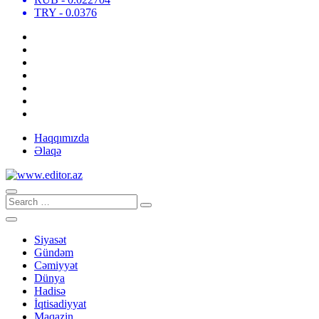
TRY
- 0.0376
Haqqımızda
Əlaqə
Siyasət
Gündəm
Cəmiyyət
Dünya
Hadisə
İqtisadiyyat
Maqazin