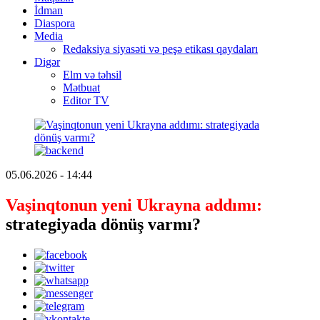
İdman
Diaspora
Media
Redaksiya siyasəti və peşə etikası qaydaları
Digər
Elm və təhsil
Mətbuat
Editor TV
05.06.2026 - 14:44
Vaşinqtonun yeni Ukrayna addımı:
strategiyada dönüş varmı?