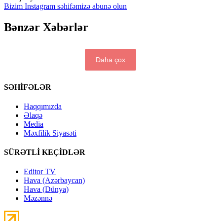
Bizim Instagram səhifəmizə abunə olun
Bənzər Xəbərlər
Daha çox
SƏHİFƏLƏR
Haqqımızda
Əlaqə
Media
Məxfilik Siyasəti
SÜRƏTLİ KEÇİDLƏR
Editor TV
Hava (Azərbaycan)
Hava (Dünya)
Məzənnə