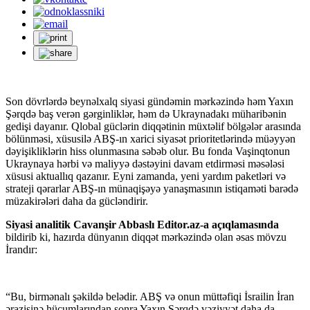
Son dövrlərdə beynəlxalq siyasi gündəmin mərkəzində həm Yaxın
Şərqdə baş verən gərginliklər, həm də Ukraynadakı müharibənin
gedişi dayanır. Qlobal güclərin diqqətinin müxtəlif bölgələr arasında
bölünməsi, xüsusilə ABŞ-ın xarici siyasət prioritetlərində müəyyən
dəyişikliklərin hiss olunmasına səbəb olur. Bu fonda Vaşinqtonun
Ukraynaya hərbi və maliyyə dəstəyini davam etdirməsi məsələsi
xüsusi aktuallıq qazanır. Eyni zamanda, yeni yardım paketləri və
strateji qərarlar ABŞ-ın münaqişəyə yanaşmasının istiqaməti barədə
müzakirələri daha da gücləndirir.
Siyasi analitik Cavanşir Abbaslı Editor.az-a açıqlamasında
bildirib ki, hazırda dünyanın diqqət mərkəzində olan əsas mövzu
İrandır:
“Bu, birmənalı şəkildə belədir. ABŞ və onun müttəfiqi İsrailin İran
ərazisinə hücumlarından sonra Yaxın Şərqdə vəziyyət daha da