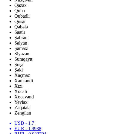
Qazax
Quba
Qubadlı
Qusar
Qəbələ
Saatlı
Şabran
Salyan
Şamaxı
Siyəzən
Sumqayıt
Şuşa
Şəki
Xaçmaz
Xankəndi
Xızı
Xocalı
Xocavənd
Yevlax
Zaqatala
Zəngilan
USD
- 1.7
EUR
- 1.9938
RUB
- 0.022704