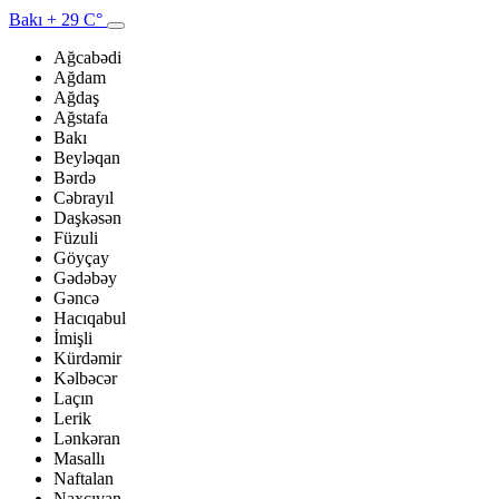
Bakı
+ 29 C°
Ağcabədi
Ağdam
Ağdaş
Ağstafa
Bakı
Beyləqan
Bərdə
Cəbrayıl
Daşkəsən
Füzuli
Göyçay
Gədəbəy
Gəncə
Hacıqabul
İmişli
Kürdəmir
Kəlbəcər
Laçın
Lerik
Lənkəran
Masallı
Naftalan
Naxçıvan