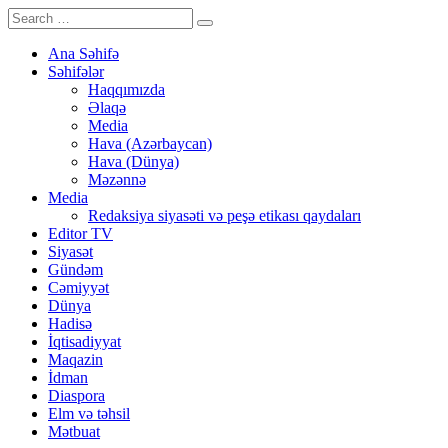
Ana Səhifə
Səhifələr
Haqqımızda
Əlaqə
Media
Hava (Azərbaycan)
Hava (Dünya)
Məzənnə
Media
Redaksiya siyasəti və peşə etikası qaydaları
Editor TV
Siyasət
Gündəm
Cəmiyyət
Dünya
Hadisə
İqtisadiyyat
Maqazin
İdman
Diaspora
Elm və təhsil
Mətbuat