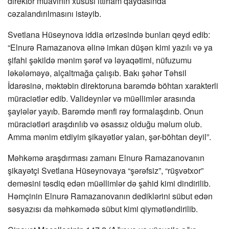
direktor müavinin xüsusi ittiham qaydasında
cəzalandırılmasını istəyib.
Svetlana Hüseynova iddia ərizəsində bunları qeyd edib:
“Elnurə Ramazanova əlinə imkan düşən kimi yazılı və ya
şifahi şəkildə mənim şərəf və ləyaqətimi, nüfuzumu
ləkələməyə, alçaltmağa çalışıb. Bakı şəhər Təhsil
İdarəsinə, məktəbin direktoruna barəmdə böhtan xarakterli
müraciətlər edib. Valideynlər və müəllimlər arasında
şayiələr yayıb. Barəmdə mənfi rəy formalaşdırıb. Onun
müraciətləri araşdırılıb və əsassız olduğu məlum olub.
Amma mənim etdiyim şikayətlər yalan, şər-böhtan deyil”.
Məhkəmə araşdırması zamanı Elnurə Ramazanovanın
şikayətçi Svetlana Hüseynovaya “şərəfsiz”, “rüşvətxor”
deməsini təsdiq edən müəllimlər də şahid kimi dindirilib.
Həmçinin Elnurə Ramazanovanın dediklərini sübut edən
səsyazısı da məhkəmədə sübut kimi qiymətləndirilib.