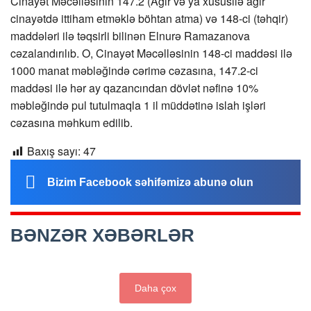
Cinayət Məcəlləsinin 147.2 (Ağır və ya xüsusilə ağır
cinayətdə ittiham etməklə böhtan atma) və 148-ci (təhqir)
maddələri ilə təqsirli bilinən Elnurə Ramazanova
cəzalandırılıb. O, Cinayət Məcəlləsinin 148-ci maddəsi ilə
1000 manat məbləğində cərimə cəzasına, 147.2-ci
maddəsi ilə hər ay qazancından dövlət nəfinə 10%
məbləğində pul tutulmaqla 1 il müddətinə islah işləri
cəzasına məhkum edilib.
Baxış sayı:
47
Bizim Facebook səhifəmizə abunə olun
BƏNZƏR XƏBƏRLƏR
Daha çox