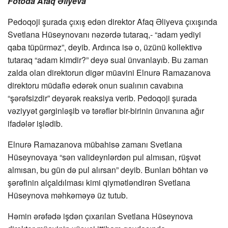
Fotoda Afaq Əliyeva
Pedoqoji şurada çıxış edən direktor Afaq Əliyeva çıxışında
Svetlana Hüseynovanı nəzərdə tutaraq,- “adam yediyi
qaba tüpürməz”, deyib. Ardınca isə o, üzünü kollektivə
tutaraq “adam kimdir?” deyə sual ünvanlayıb. Bu zaman
zalda olan direktorun digər müavini Elnurə Ramazanova
direktoru müdafiə edərək onun sualının cavabına
“şərəfsizdir” deyərək reaksiya verib. Pedoqoji şurada
vəziyyət gərginləşib və tərəflər bir-birinin ünvanına ağır
ifadələr işlədib.
Elnurə Ramazanova mübahisə zamanı Svetlana
Hüseynovaya “sən valideynlərdən pul almısan, rüşvət
almısan, bu gün də pul alırsan” deyib. Bunları böhtan və
şərəfinin alçaldılması kimi qiymətləndirən Svetlana
Hüseynova məhkəməyə üz tutub.
Həmin ərəfədə işdən çıxarılan Svetlana Hüseynova