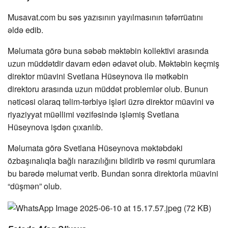
Musavat.com bu səs yazısının yayılmasının təfərrüatını
əldə edib.
Məlumata görə buna səbəb məktəbin kollektivi arasında
uzun müddətdir davam edən ədavət olub. Məktəbin keçmiş
direktor müavini Svetlana Hüseynova ilə mətkəbin
direktoru arasında uzun müddət problemlər olub. Bunun
nəticəsi olaraq təlim-tərbiyə işləri üzrə direktor müavini və
riyaziyyat müəllimi vəzifəsində işləmiş Svetlana
Hüseynova işdən çıxarılıb.
Məlumata görə Svetlana Hüseynova məktəbdəki
özbaşınalıqla bağlı narazılığını bildirib və rəsmi qurumlara
bu barədə məlumat verib. Bundan sonra direktorla müavini
“düşmən” olub.