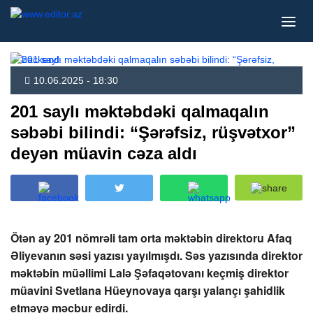
10.06.2025 - 18:30
201 saylı məktəbdəki qalmaqalın
səbəbi bilindi: “Şərəfsiz, rüşvətxor”
deyən müavin cəza aldı
Ötən ay 201 nömrəli tam orta məktəbin direktoru Afaq
Əliyevanın səsi yazısı yayılmışdı. Səs yazısında direktor
məktəbin müəllimi Lalə Şəfaqətovanı keçmiş direktor
müavini Svetlana Hüeynovaya qarşı yalançı şahidlik
etməyə məcbur edirdi.