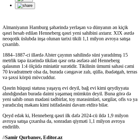
Almaniyanın Hamburg şəhərində yerləşən və dünyanın ən kiçik
qəsri hesab edilən Henneberg qəsri yeni sahibini axtarır. XIX əsrdə
neoqotik üslubda inşa olunan tarixi tikili 1,1 milyon avroya satışa
çıxarılıb.
1884–1887-ci illərdə Alster çayının sahilində süni yaradılmış 15
metrlik təpə üzərində tikilən qəsr orta əsrlərə aid Henneberg
qalasının 1:4 ölçüdə miniatür surətidir. Tikilinin ümumi sahəsi cəmi
70 kvadratmetr olsa da, burada cəngavər zalı, qüllə, ibadətgah, terras
və şəxsi körpü mövcuddur.
Qəsrin hüquqi statusu yaşayış evi deyil, bağ evi kimi qeydiyyata
alındığından burada daimi yaşamaq mümkün deyil. Buna görə də
yeni sahib onun mədəni tədbirlər, toy mərasimləri, sərgilər, ofis və ya
yaradıcılıq məkanı kimi istifadəsini davam etdirə bilər.
Qeyd edək ki, Henneberg qəsri ilk dəfə 2024-cü ildə 1,9 milyon
avroya satışa çıxarılsa da, sonradan qiyməti 1,1 milyon avroya
endirilib.
//
Samir Qurbanov, Editor.az