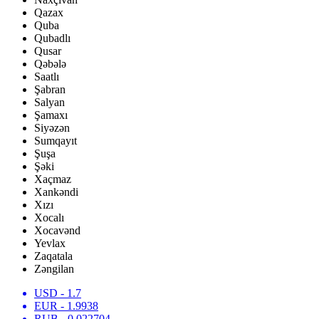
Qazax
Quba
Qubadlı
Qusar
Qəbələ
Saatlı
Şabran
Salyan
Şamaxı
Siyəzən
Sumqayıt
Şuşa
Şəki
Xaçmaz
Xankəndi
Xızı
Xocalı
Xocavənd
Yevlax
Zaqatala
Zəngilan
USD
- 1.7
EUR
- 1.9938
RUB
- 0.022704