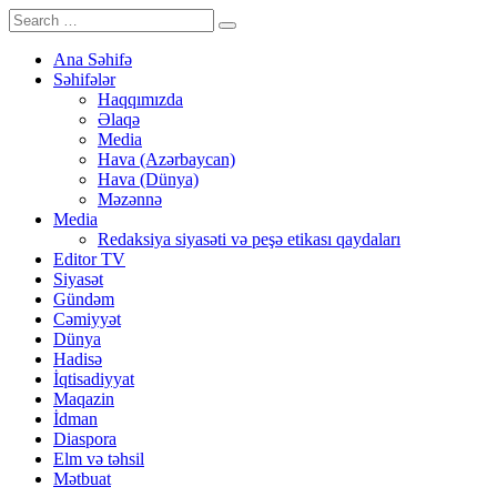
Ana Səhifə
Səhifələr
Haqqımızda
Əlaqə
Media
Hava (Azərbaycan)
Hava (Dünya)
Məzənnə
Media
Redaksiya siyasəti və peşə etikası qaydaları
Editor TV
Siyasət
Gündəm
Cəmiyyət
Dünya
Hadisə
İqtisadiyyat
Maqazin
İdman
Diaspora
Elm və təhsil
Mətbuat