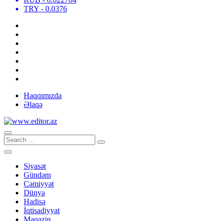
TRY
- 0.0376
Haqqımızda
Əlaqə
Siyasət
Gündəm
Cəmiyyət
Dünya
Hadisə
İqtisadiyyat
Maqazin