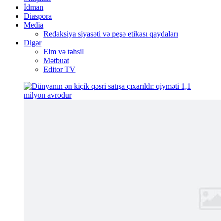
İdman
Diaspora
Media
Redaksiya siyasəti və peşə etikası qaydaları
Digər
Elm və təhsil
Mətbuat
Editor TV