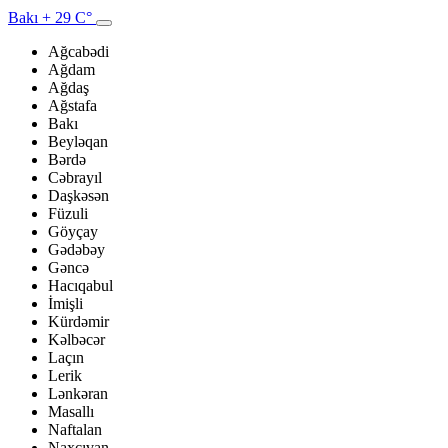
Bakı
+ 29 C°
Ağcabədi
Ağdam
Ağdaş
Ağstafa
Bakı
Beyləqan
Bərdə
Cəbrayıl
Daşkəsən
Füzuli
Göyçay
Gədəbəy
Gəncə
Hacıqabul
İmişli
Kürdəmir
Kəlbəcər
Laçın
Lerik
Lənkəran
Masallı
Naftalan
Naxçıvan