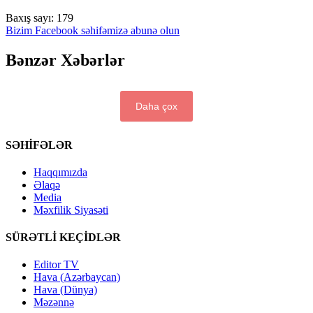
Baxış sayı:
179
Bizim Facebook səhifəmizə abunə olun
Bənzər Xəbərlər
Daha çox
SƏHİFƏLƏR
Haqqımızda
Əlaqə
Media
Məxfilik Siyasəti
SÜRƏTLİ KEÇİDLƏR
Editor TV
Hava (Azərbaycan)
Hava (Dünya)
Məzənnə