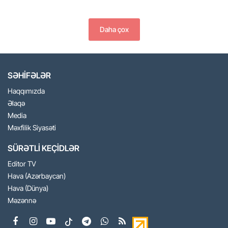
Daha çox
SƏHİFƏLƏR
Haqqımızda
Əlaqə
Media
Məxfilik Siyasəti
SÜRƏTLİ KEÇİDLƏR
Editor TV
Hava (Azərbaycan)
Hava (Dünya)
Məzənnə