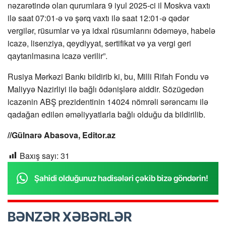
nəzarətində olan qurumlara 9 iyul 2025-ci il Moskva vaxtı
ilə saat 07:01-ə və şərq vaxtı ilə saat 12:01-ə qədər
vergilər, rüsumlar və ya idxal rüsumlarını ödəməyə, habelə
icazə, lisenziya, qeydiyyat, sertifikat və ya vergi geri
qaytarılmasına icazə verilir”.
Rusiya Mərkəzi Bankı bildirib ki, bu, Milli Rifah Fondu və
Maliyyə Nazirliyi ilə bağlı ödənişlərə aiddir. Sözügedən
icazənin ABŞ prezidentinin 14024 nömrəli sərəncamı ilə
qadağan edilən əməliyyatlarla bağlı olduğu da bildirilib.
//Gülnarə Abasova, Editor.az
Baxış sayı:
31
Şahidi olduğunuz hadisələri çəkib bizə göndərin!
BƏNZƏR XƏBƏRLƏR