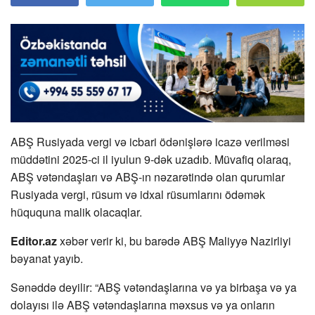
ABŞ Rusiyada vergi və icbari ödənişlərə icazə verilməsi
müddətini 2025-ci il iyulun 9-dək uzadıb. Müvafiq olaraq,
ABŞ vətəndaşları və ABŞ-ın nəzarətində olan qurumlar
Rusiyada vergi, rüsum və idxal rüsumlarını ödəmək
hüququna malik olacaqlar.
Editor.az
xəbər verir ki, bu barədə ABŞ Maliyyə Nazirliyi
bəyanat yayıb.
Sənəddə deyilir: “ABŞ vətəndaşlarına və ya birbaşa və ya
dolayısı ilə ABŞ vətəndaşlarına məxsus və ya onların