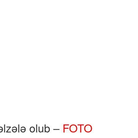
lzələ olub –
FOTO