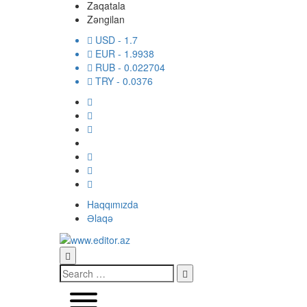
Zaqatala
Zəngilan
USD
- 1.7
EUR
- 1.9938
RUB
- 0.022704
TRY
- 0.0376
Haqqımızda
Əlaqə