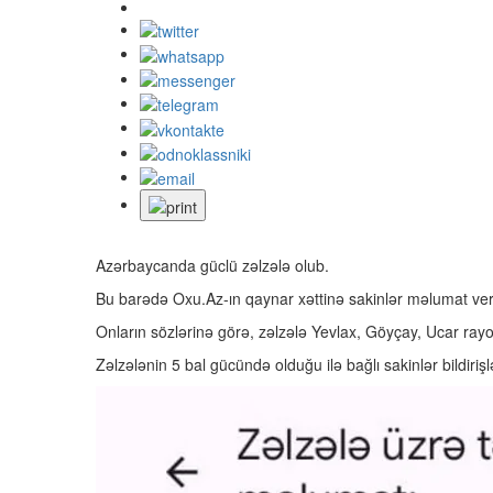
Azərbaycanda güclü zəlzələ olub.
Bu barədə Oxu.Az-ın qaynar xəttinə sakinlər məlumat veri
Onların sözlərinə görə, zəlzələ Yevlax, Göyçay, Ucar rayon
Zəlzələnin 5 bal gücündə olduğu ilə bağlı sakinlər bildirişlə