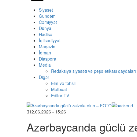
Siyasət
Gündəm
Cəmiyyət
Dünya
Hadisə
İqtisadiyyat
Maqazin
İdman
Diaspora
Media
Redaksiya siyasəti və peşə etikası qaydaları
Digər
Elm və təhsil
Mətbuat
Editor TV
12.06.2026 - 15:26
Azərbaycanda güclü zə