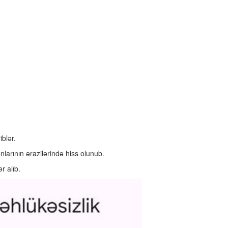
blər.
larının ərazilərində hiss olunub.
r alıb.