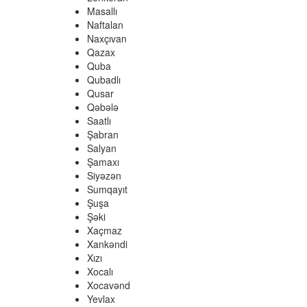
Masallı
Naftalan
Naxçıvan
Qazax
Quba
Qubadlı
Qusar
Qəbələ
Saatlı
Şabran
Salyan
Şamaxı
Siyəzən
Sumqayıt
Şuşa
Şəki
Xaçmaz
Xankəndi
Xızı
Xocalı
Xocavənd
Yevlax