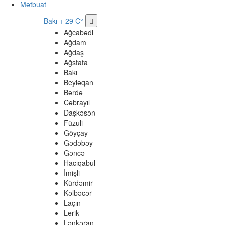
Mətbuat
Bakı
+ 29 C°
Ağcabədi
Ağdam
Ağdaş
Ağstafa
Bakı
Beyləqan
Bərdə
Cəbrayıl
Daşkəsən
Füzuli
Göyçay
Gədəbəy
Gəncə
Hacıqabul
İmişli
Kürdəmir
Kəlbəcər
Laçın
Lerik
Lənkəran