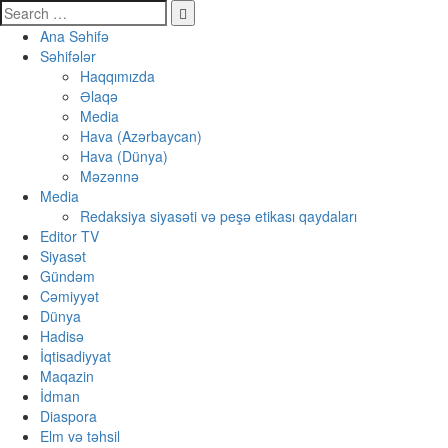
Ana Səhifə
Səhifələr
Haqqımızda
Əlaqə
Media
Hava (Azərbaycan)
Hava (Dünya)
Məzənnə
Media
Redaksiya siyasəti və peşə etikası qaydaları
Editor TV
Siyasət
Gündəm
Cəmiyyət
Dünya
Hadisə
İqtisadiyyat
Maqazin
İdman
Diaspora
Elm və təhsil