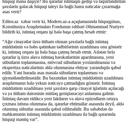
hüquqi məna daşıyır? Bu qərarlar istintaqın gedişi və təqsirləndirilən
şəxslərin gələcək hüquqi taleyi ilə bağlı hansı nəticələr çıxarmağa
əsas verir?
Editor.az
xəbər verir ki, Modern.az-a açıqlamasında hüquqşünas,
Konstitusiya Araşdırmaları Fondunun rəhbəri Əliməmməd Nuriyev
bildirib ki, istintaq orqanı işi hələ başa çatmış hesab etmir:
“Ağır cinayətlər üzrə ittiham olunan şəxslərlə bağlı istintaq
müddətinin və həbs qətimkan tədbirlərinin uzadılması onu göstərir
ki, istintaq orqanı işi hələ başa çatmış hesab etmir. Adətən belə
qərarlar iş üzrə əlavə istintaq hərəkətlərinin aparılmasına, yeni
sübutların toplanmasına, mövcud sübutların yoxlanılmasına və
ekspertiza nəticələrinin əldə olunmasına ehtiyac yarandıqda qəbul
edilir. Yəni burada əsas məsələ sübutların toplanması və
qiymətləndirilməsidir. Bu baxımdan istintaq müddətinin uzadılması
araşdırmanın hələ yekun nəticəyə çatmadığını göstərir. İstintaq
müddətinin uzadılması yeni şəxslərə qarşı cinayət işlərinin açılacağı
və ya ittiham dairəsinin mütləq genişlənəcəyi anlamına gəlmir.
İstintaq davam etdikcə yeni faktların və əlavə epizodların ortaya
çıxması istisna olunmasa da, qərarlar ehtimallar əsasında deyil, əldə
olunmuş sübutlar əsasında qəbul edilməlidir. Bu səbəbdən də
məhkəmənin istintaq müddətinin uzadılması ilə bağlı qərarında
hüquqi məntiq var”.