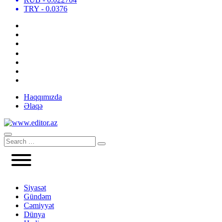
TRY
- 0.0376
Haqqımızda
Əlaqə
Siyasət
Gündəm
Cəmiyyət
Dünya