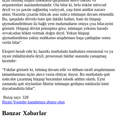
üçün istintaq orqanı məhkəmə qarşısında əlavə riskləri və
arqumentləri əsaslandırmalıdır. Ola bilər ki, belə risklər mövcud
deyil və ya şəxsin sağlamlıq vəziyyəti, yaşı kimi amillər nəzərə
alınır. Hazırda çıxarıla biləcək əsas nəticə istintaqın davam etməsidir.
Bu, qarşıdakı dövrdə həm işin faktiki halları, həm də hüquqi
qiymətləndirilməsi ilə bağlı yeni məlumatların ortaya çıxa biləcəyini
göstərir. Hüquqi dövlət prinsipinə görə, istintaqın yekunu barədə
əvvəlcədən hökm vermək doğru deyil. Yekun hüquqi
qiymətləndirmə yalnız məhkəmə araşdırması başa çatdıqdan sonra
verilə bilər”.
Ekspert hesab edir ki, hazırkı mərhələdə hadisələrə emosional və ya
siyasi mülahizələrlə deyil, prosessual faktlar əsasında yanaşmaq
lazımdır:
“Faktlar göstərir ki, istintaq davam edir və ittiham tərəfi araşdırmanın
tamamlanması üçün əlavə vaxta ehtiyac duyur. Bu mərhələdə qəti
nəticələr çıxarmaq hüquqi baxımdan tələsik addım olardı. Eyni
zamanda qəti söylənilən fikirlər istintaqın gedişinə müdaxilə kimi
dəyərləndirilə bilər”.
Baxış sayı:
328
Bizim Youtube kanalımıza abunə olun
Bənzər Xəbərlər