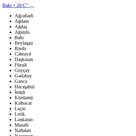
Bakı
+ 29 C°
Ağcabədi
Ağdam
Ağdaş
Ağstafa
Bakı
Beyləqan
Bərdə
Cəbrayıl
Daşkəsən
Füzuli
Göyçay
Gədəbəy
Gəncə
Hacıqabul
İmişli
Kürdəmir
Kəlbəcər
Laçın
Lerik
Lənkəran
Masallı
Naftalan
Naxçıvan