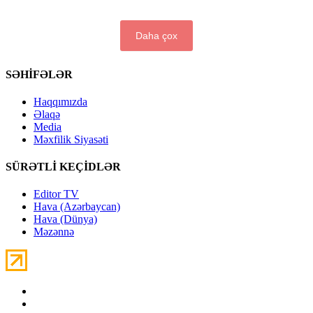
Daha çox
SƏHİFƏLƏR
Haqqımızda
Əlaqə
Media
Məxfilik Siyasəti
SÜRƏTLİ KEÇİDLƏR
Editor TV
Hava (Azərbaycan)
Hava (Dünya)
Məzənnə