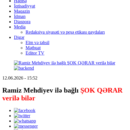
Hadisə
İqtisadiyyat
Maqazin
İdman
Diaspora
Media
Redaksiya siyasəti və peşə etikası qaydaları
Digər
Elm və təhsil
Mətbuat
Editor TV
12.06.2026 - 15:52
Ramiz Mehdiyev ilə bağlı
ŞOK QƏRAR
verilə bilər