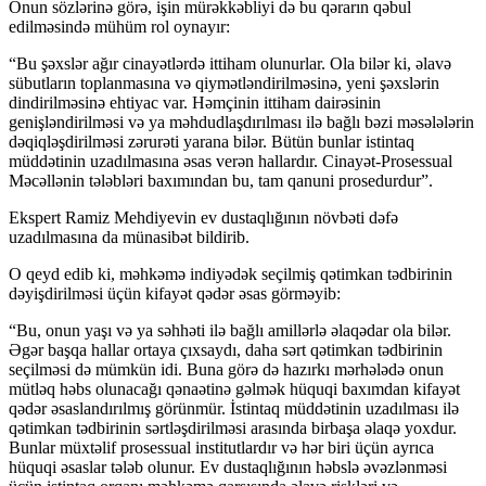
Onun sözlərinə görə, işin mürəkkəbliyi də bu qərarın qəbul
edilməsində mühüm rol oynayır:
“Bu şəxslər ağır cinayətlərdə ittiham olunurlar. Ola bilər ki, əlavə
sübutların toplanmasına və qiymətləndirilməsinə, yeni şəxslərin
dindirilməsinə ehtiyac var. Həmçinin ittiham dairəsinin
genişləndirilməsi və ya məhdudlaşdırılması ilə bağlı bəzi məsələlərin
dəqiqləşdirilməsi zərurəti yarana bilər. Bütün bunlar istintaq
müddətinin uzadılmasına əsas verən hallardır. Cinayət-Prosessual
Məcəllənin tələbləri baxımından bu, tam qanuni prosedurdur”.
Ekspert Ramiz Mehdiyevin ev dustaqlığının növbəti dəfə
uzadılmasına da münasibət bildirib.
O qeyd edib ki, məhkəmə indiyədək seçilmiş qətimkan tədbirinin
dəyişdirilməsi üçün kifayət qədər əsas görməyib:
“Bu, onun yaşı və ya səhhəti ilə bağlı amillərlə əlaqədar ola bilər.
Əgər başqa hallar ortaya çıxsaydı, daha sərt qətimkan tədbirinin
seçilməsi də mümkün idi. Buna görə də hazırkı mərhələdə onun
mütləq həbs olunacağı qənaətinə gəlmək hüquqi baxımdan kifayət
qədər əsaslandırılmış görünmür. İstintaq müddətinin uzadılması ilə
qətimkan tədbirinin sərtləşdirilməsi arasında birbaşa əlaqə yoxdur.
Bunlar müxtəlif prosessual institutlardır və hər biri üçün ayrıca
hüquqi əsaslar tələb olunur. Ev dustaqlığının həbslə əvəzlənməsi