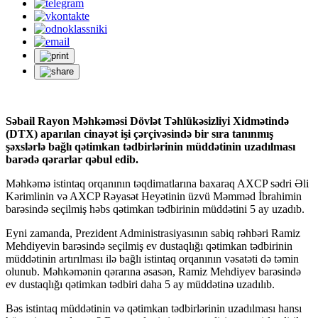
Səbail Rayon Məhkəməsi Dövlət Təhlükəsizliyi Xidmətində
(DTX) aparılan cinayət işi çərçivəsində bir sıra tanınmış
şəxslərlə bağlı qətimkan tədbirlərinin müddətinin uzadılması
barədə qərarlar qəbul edib.
Məhkəmə istintaq orqanının təqdimatlarına baxaraq AXCP sədri Əli
Kərimlinin və AXCP Rəyasət Heyətinin üzvü Məmməd İbrahimin
barəsində seçilmiş həbs qətimkan tədbirinin müddətini 5 ay uzadıb.
Eyni zamanda, Prezident Administrasiyasının sabiq rəhbəri Ramiz
Mehdiyevin barəsində seçilmiş ev dustaqlığı qətimkan tədbirinin
müddətinin artırılması ilə bağlı istintaq orqanının vəsatəti də təmin
olunub. Məhkəmənin qərarına əsasən, Ramiz Mehdiyev barəsində
ev dustaqlığı qətimkan tədbiri daha 5 ay müddətinə uzadılıb.
Bəs istintaq müddətinin və qətimkan tədbirlərinin uzadılması hansı