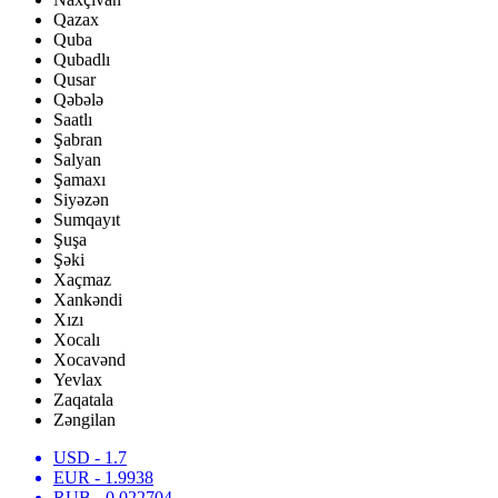
Qazax
Quba
Qubadlı
Qusar
Qəbələ
Saatlı
Şabran
Salyan
Şamaxı
Siyəzən
Sumqayıt
Şuşa
Şəki
Xaçmaz
Xankəndi
Xızı
Xocalı
Xocavənd
Yevlax
Zaqatala
Zəngilan
USD
- 1.7
EUR
- 1.9938
RUB
- 0.022704