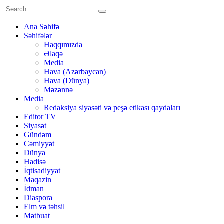
Ana Səhifə
Səhifələr
Haqqımızda
Əlaqə
Media
Hava (Azərbaycan)
Hava (Dünya)
Məzənnə
Media
Redaksiya siyasəti və peşə etikası qaydaları
Editor TV
Siyasət
Gündəm
Cəmiyyət
Dünya
Hadisə
İqtisadiyyat
Maqazin
İdman
Diaspora
Elm və təhsil
Mətbuat