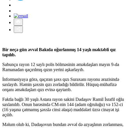
Bir neçə gün əvvəl Bakıda oğurlanmış 14 yaşlı məktəbli qız
tapılıb.
Sabunçu rayon 12 saylı polis bölməsinin əməkdaşları mayın 9-da
Ramanadan qaçırılmış qızın yerini aşkarlayıb.
İnformasiyaya görə, qaçıran şəxs qızı Suraxanı rayonu ərazisində
saxlayıb. Həmin şəxsin qızı zorladığı bildirilir. Hüquq-mühafizə
orqanı əməkdaşları qızı evinə qaytarıb.
Faktla bağlı 30 yaşlı Astara rayon sakini Dadaşov Ramil İsrafil oğlu
saxlanılıb. Onun barəsində CM-nin 144 (adam oğruluğu) və 152-ci
(16 yaşına çatmamış şəxslə cinsi əlaqə) maddələri üzrə cinayət işi
açılıb.
Məlum olub ki, Dadaşovun bundan əvvəl də azyaşlının zorlanması,