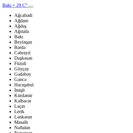
Bakı
+ 29 C°
Ağcabədi
Ağdam
Ağdaş
Ağstafa
Bakı
Beyləqan
Bərdə
Cəbrayıl
Daşkəsən
Füzuli
Göyçay
Gədəbəy
Gəncə
Hacıqabul
İmişli
Kürdəmir
Kəlbəcər
Laçın
Lerik
Lənkəran
Masallı
Naftalan
Naxçıvan