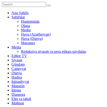
Ana Səhifə
Səhifələr
Haqqımızda
Əlaqə
Media
Hava (Azərbaycan)
Hava (Dünya)
Məzənnə
Media
Redaksiya siyasəti və peşə etikası qaydaları
Editor TV
Siyasət
Gündəm
Cəmiyyət
Dünya
Hadisə
İqtisadiyyat
Maqazin
İdman
Diaspora
Elm və təhsil
Mətbuat