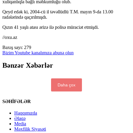
xuliqanlıqla bağlı məhkumluğu olub.
Qeyd edək ki, 2004-cü il təvəllüdlü T.M. mayın 9-da 13.00
radələrində qaçırılmışdı.
Qızın 41 yaşlı atası ərizə ilə polisə müraciət etmişdi.
//oxu.az
Baxış sayı:
279
Bizim Youtube kanalımıza abunə olun
Bənzər Xəbərlər
Daha çox
SƏHİFƏLƏR
Haqqımızda
Əlaqə
Media
Məxfilik Siyasəti