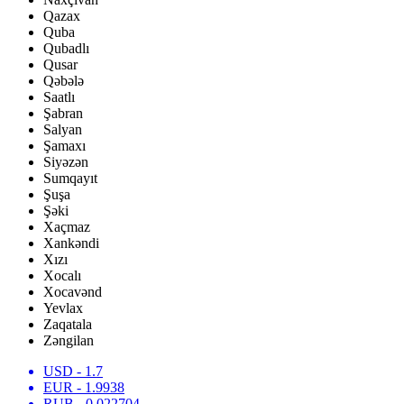
Qazax
Quba
Qubadlı
Qusar
Qəbələ
Saatlı
Şabran
Salyan
Şamaxı
Siyəzən
Sumqayıt
Şuşa
Şəki
Xaçmaz
Xankəndi
Xızı
Xocalı
Xocavənd
Yevlax
Zaqatala
Zəngilan
USD
- 1.7
EUR
- 1.9938
RUB
- 0.022704